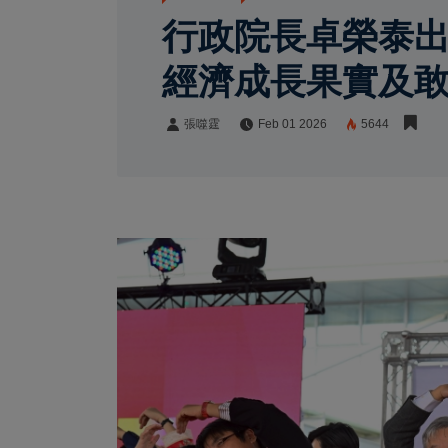
行政院長卓榮泰出
經濟成長果實及
張噬霆
Feb 01 2026
5644
張噬霆
Share: