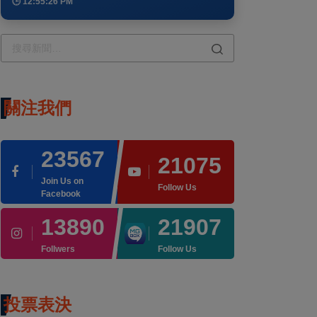
🕒 12:55:26 PM
關注我們
23567
21075
Join Us on
Follow Us
Facebook
13890
21907
Follwers
Follow Us
投票表決