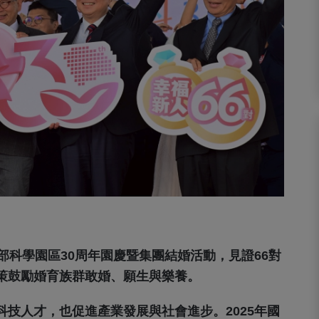
部科學園區30周年園慶暨集團結婚活動，見證66對
策鼓勵婚育族群敢婚、願生與樂養。
技人才，也促進產業發展與社會進步。2025年國