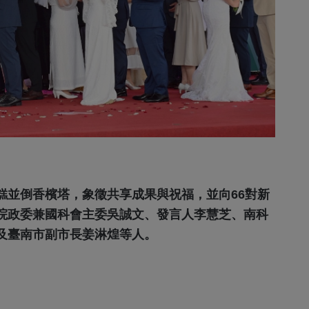
糕並倒香檳塔，象徵共享成果與祝福，並向66對新
院政委兼國科會主委吳誠文、發言人李慧芝、南科
及臺南市副市長姜淋煌等人。