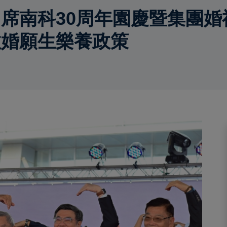
席南科30周年園慶暨集團婚
敢婚願生樂養政策