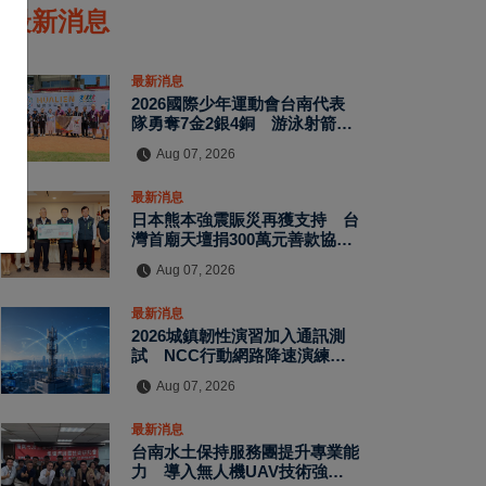
最新消息
最新消息
2026國際少年運動會台南代表
隊勇奪7金2銀4銅 游泳射箭籃
球跆拳道展現青年競技實力
Aug 07, 2026
最新消息
日本熊本強震賑災再獲支持 台
灣首廟天壇捐300萬元善款協助
災後復原
Aug 07, 2026
最新消息
2026城鎮韌性演習加入通訊測
試 NCC行動網路降速演練驗
證國家通訊防護能力
Aug 07, 2026
最新消息
台南水土保持服務團提升專業能
力 導入無人機UAV技術強化