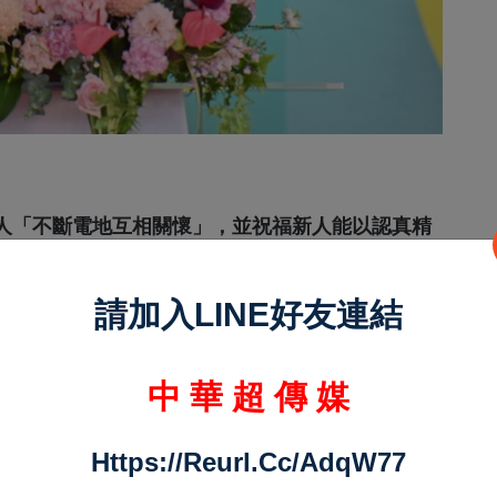
人「不斷電地互相關懷」，並祝福新人能以認真精
長同時公布，去年第四季經濟成長率達12.68%，
統設定的4萬美金目標，並特別感謝南科工作夥伴對
請加入LINE好友連結
中 華 超 傳 媒
Https://reurl.cc/adqW77
甘蔗園發展至今日高科技產業聚落，帶動臺灣科技與