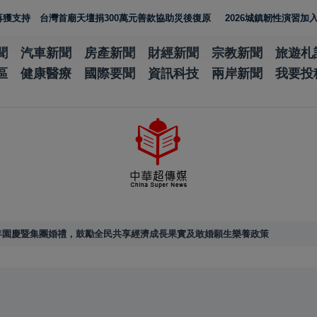
首廟天壇捐300萬元善款協助災後復原
2026城鎮韌性演習加入通訊測試 
聞
汽車新聞
房產新聞
財經新聞
宗教新聞
旅遊札
區
健康醫療
國際要聞
資訊科技
兩岸新聞
我要投
年園慶暨集團婚禮，鼓勵全民共享經濟成長果實及敢婚願生樂養政策