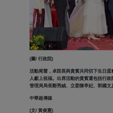
(圖/ 行政院)
活動尾聲，卓院長與貴賓共同切下生日蛋
人獻上祝福。出席活動的貴賓還包括行政
管理局局長鄭秀絨、立委陳亭妃、郭國文
中華超傳媒
(文/ 黃俊憲)