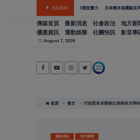
4銅 游泳射箭籃球跆拳道展現青年競技實力
焦點新聞
日本熊本強震賑災再獲支持 台灣
傳媒首頁
最新消息
社會政治
地方新
優惠資訊
運動娛樂
社團快訊
影音專
August 7, 2026
首頁
發文
行政院長卓榮泰出席南科30周
最新消息
地方新聞