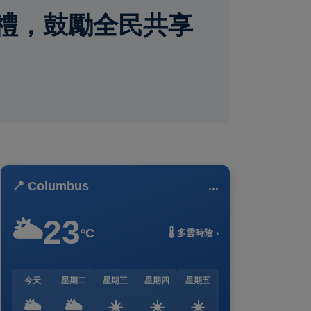
禮，鼓勵全民共享
📍 Columbus
...
23
🌥️
°C
🌡️ 多雲時陰 ›
今天
星期二
星期三
星期四
星期五
🌥️
🌥️
☀️
☀️
☀️