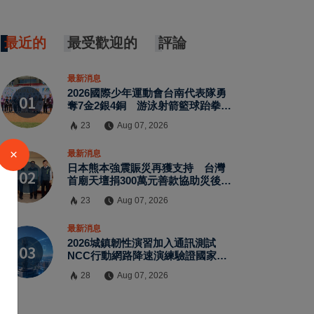
最近的
最受歡迎的
評論
最新消息
2026國際少年運動會台南代表隊勇
奪7金2銀4銅 游泳射箭籃球跆拳道
展現青年競技實力
23
Aug 07, 2026
×
最新消息
日本熊本強震賑災再獲支持 台灣
首廟天壇捐300萬元善款協助災後復
原
23
Aug 07, 2026
最新消息
2026城鎮韌性演習加入通訊測試
NCC行動網路降速演練驗證國家通
訊防護能力
28
Aug 07, 2026