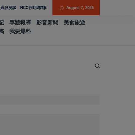
NCC行動網路降速演練驗證國家通訊防護能力
August 7, 2026
台南水土保持服務團提升專業能
記
專題報導
影音新聞
美食旅遊
稿
我要爆料