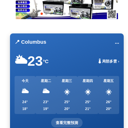
📍 Columbus
...
23
🌥️
°C
🌡️ 局部多雲 ›
今天
星期二
星期三
星期四
星期五
🌥️
🌥️
☀️
☀️
☀️
24°
23°
25°
25°
26°
18°
19°
20°
21°
20°
查看完整預測