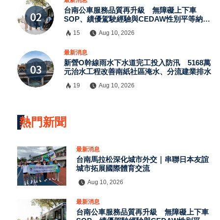
台南公車服務品質再升級 無障礙上下車
SOP、績優駕駛經驗與CEDAW性別平等納入
請加入LINE好友連結
訓練
15
Aug 10, 2026
最新消息
中 華 超 傳 媒
新營O幹線雨水下水道完工投入防汛 5168萬
元治水工程改善南紙社區淹水、分流建業排水
19
Aug 10, 2026
Https://reurl.cc/adqW77
熱門新聞
最新消息
台南馬拉松深化城市外交｜串聯日本友誼
城市拓展國際體育交流
Aug 10, 2026
訂閱
最新消息
台南公車服務品質再升級 無障礙上下車