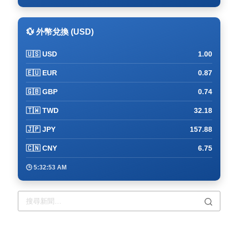
💱 外幣兌換 (USD)
🇺🇸 USD
1.00
🇪🇺 EUR
0.87
🇬🇧 GBP
0.74
🇹🇼 TWD
32.18
🇯🇵 JPY
157.88
🇨🇳 CNY
6.75
🕒 5:33:03 AM