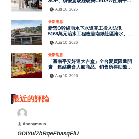
SOP、績優駕駛經驗與CEDAW性別平等
納入訓練
Aug 10, 2026
最新消息
新營O幹線雨水下水道完工投入防汛
5168萬元治水工程改善南紙社區淹水、分
流建業排水
Aug 10, 2026
最新消息
「臺南平安好運大吉盒」全台愛買限量開
賣 集結農會人氣商品、銷售所得助熊本
震災
Aug 10, 2026
最近的評論
由 Anonymous
GDiYulZhRqeEhasqFlU