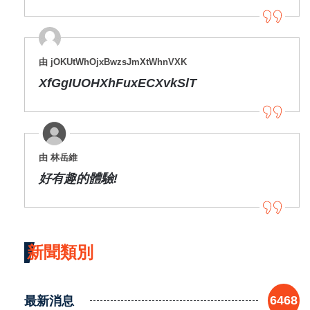
由 jOKUtWhOjxBwzsJmXtWhnVXK
XfGgIUOHXhFuxECXvkSlT
由 林岳維
好有趣的體驗!
新聞類別
最新消息
6468