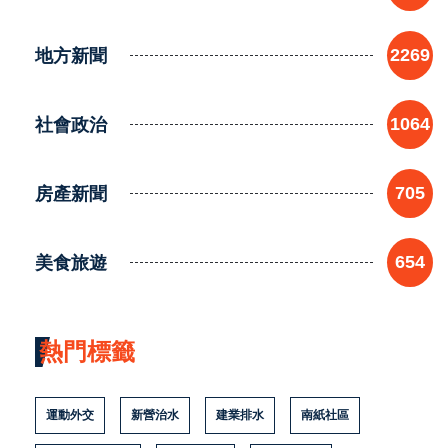
地方新聞
2269
社會政治
1064
房產新聞
705
美食旅遊
654
熱門標籤
運動外交
新營治水
建業排水
南紙社區