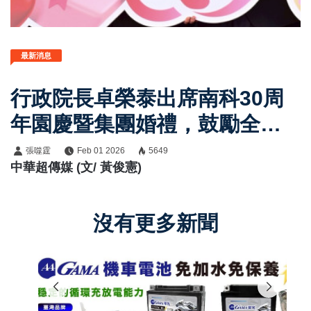
最新消息
行政院長卓榮泰出席南科30周
年園慶暨集團婚禮，鼓勵全民
共享經濟成長果實及敢婚願生
張噬霆
Feb 01 2026
5649
中華超傳媒 (文/ 黃俊憲)
樂養政策
沒有更多新聞