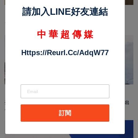
請加入LINE好友連結
Nov 19 2025
1047
台中個人燒肉！自己做烤串丼！好吃又好玩！
中 華 超 傳 媒
最新消息
Https://reurl.cc/adqW77
Jun 19 2026
191
臺南安平龍舟賽結合反賄選宣導 政風處倡議乾淨選舉 划出
廉潔民主新風貌
訂閱
汽車新聞