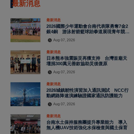
最新消息
最新消息
2026國際少年運動會台南代表隊勇奪7金2
銀4銅 游泳射箭籃球跆拳道展現青年競技
實力
Aug 07, 2026
最新消息
日本熊本強震賑災再獲支持 台灣首廟天
壇捐300萬元善款協助災後復原
Aug 07, 2026
最新消息
2026城鎮韌性演習加入通訊測試 NCC行
動網路降速演練驗證國家通訊防護能力
Aug 07, 2026
最新消息
台南水土保持服務團提升專業能力 導入
無人機UAV技術強化水保檢查與國土保育