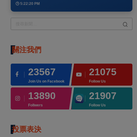
🕒 5:22:20 PM
關注我們
23567
21075
Join Us on Facebook
Follow Us
13890
21907
Follwers
Follow Us
投票表決