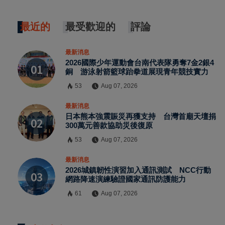
最近的
最受歡迎的
評論
最新消息
2026國際少年運動會台南代表隊勇奪7金2銀4
銅 游泳射箭籃球跆拳道展現青年競技實力
53
Aug 07, 2026
最新消息
日本熊本強震賑災再獲支持 台灣首廟天壇捐
300萬元善款協助災後復原
53
Aug 07, 2026
最新消息
2026城鎮韌性演習加入通訊測試 NCC行動
網路降速演練驗證國家通訊防護能力
61
Aug 07, 2026