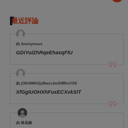
最近評論
由 Anonymous
GDiYulZhRqeEhasqFlU
由 jOKUtWhOjxBwzsJmXtWhnVXK
XfGgIUOHXhFuxECXvkSlT
由 林岳維