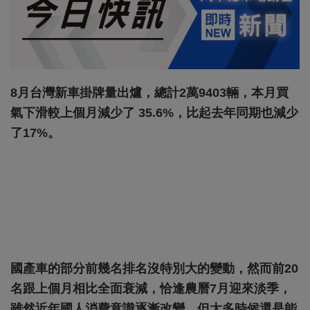
8月台灣新車掛牌量出爐，總計2萬9403輛，本月買
氣下滑較上個月減少了 35.6%，比起去年同期也減少
了17%。
國產車的部分前幾名排名沒特別大的變動，然而前20
名跟上個月相比全面衰減，恰逢農曆7月迎來淡季，
雖然近年國人消費意識逐漸改變，但大多時候還是能