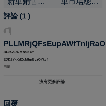
新車銷售數
車市場總銷
量41477
量41,587
評論 (
1
)
輛，國產"納
台，
智捷n7電動
TOYOTA
車"交車輛破
Corolla
PLLMRjQFsEupAWfTnljRaO
千超過特斯
Cross再度
28-05-2026 at 5:08 am
拉Model
稱霸，特斯
EDDZYkKdZsMhpByzOYkyf
Y。
拉Model Y
回覆
僅差151台
沒有更多評論
屈居次席，
特斯拉隨著
回覆
Model 3 煥