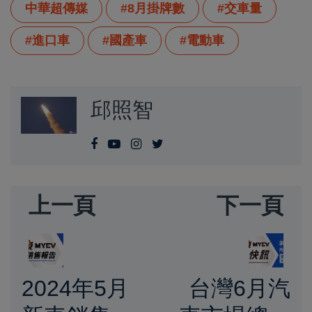
中華超傳媒
#8月掛牌數
#交車量
#進口車
#國產車
#電動車
邱照智
上一頁
下一頁
2024年5月
台灣6月汽