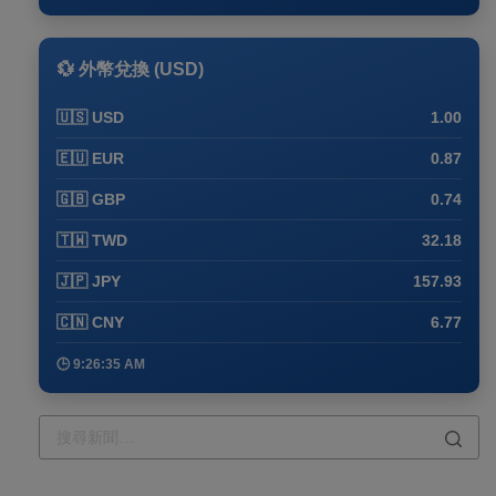
💱 外幣兌換 (USD)
🇺🇸 USD
1.00
🇪🇺 EUR
0.87
🇬🇧 GBP
0.74
🇹🇼 TWD
32.18
🇯🇵 JPY
157.93
🇨🇳 CNY
6.77
🕒 9:26:35 AM