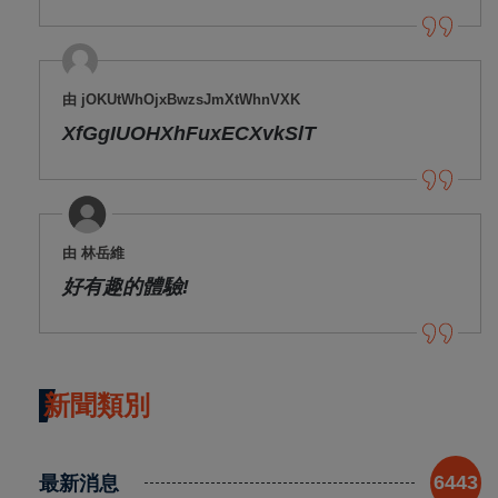
由 jOKUtWhOjxBwzsJmXtWhnVXK
XfGgIUOHXhFuxECXvkSlT
由 林岳維
好有趣的體驗!
新聞類別
最新消息
6443