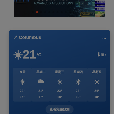
📍 Columbus
...
21
☀️
°C
🌡️ 晴 ›
今天
星期二
星期三
星期四
星期五
☀️
🌥️
☀️
☀️
☀️
22°
21°
23°
23°
24°
16°
17°
18°
19°
18°
查看完整預測