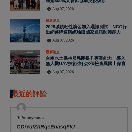
壇捐300萬元善款協助災後復原
Aug 07, 2026
最新消息
2026城鎮韌性演習加入通訊測試 NCC行
動網路降速演練驗證國家通訊防護能力
Aug 07, 2026
最新消息
台南水土保持服務團提升專業能力 導入
無人機UAV技術強化水保檢查與國土保育
Aug 07, 2026
最近的評論
由 Anonymous
GDiYulZhRqeEhasqFlU