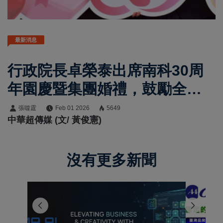
最新消息
行政院長卓榮泰出席南科30周
年園慶暨集團婚禮，鼓勵全民
共享經濟成長果實及敢婚願生
張噬霆
Feb 01 2026
5649
中華超傳媒 (文/ 黃俊憲)
樂養政策
沒有更多新聞