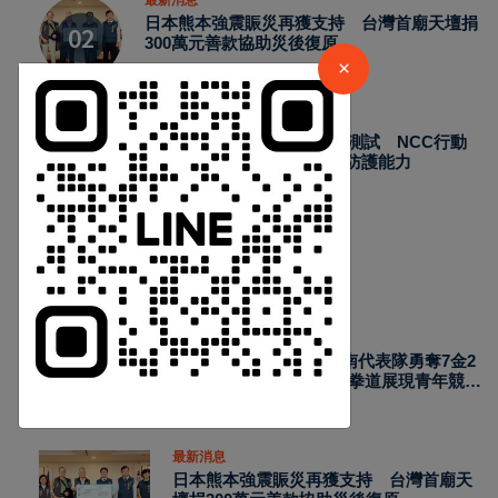
日本熊本強震賑災再獲支持 台灣首廟天壇捐
300萬元善款協助災後復原
×
59
Aug 07, 2026
最新消息
2026城鎮韌性演習加入通訊測試 NCC行動
網路降速演練驗證國家通訊防護能力
66
Aug 07, 2026
熱門新聞
最新消息
2026國際少年運動會台南代表隊勇奪7金2
銀4銅 游泳射箭籃球跆拳道展現青年競技
實力
Aug 07, 2026
最新消息
日本熊本強震賑災再獲支持 台灣首廟天