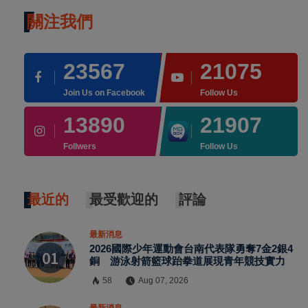
關注我們
23567
21075
Join Us on Facebook
Follow Us
13890
21907
Follwers
Follow Us
最近的
最受歡迎的
評論
最新消息
2026國際少年運動會台南代表隊勇奪7金2銀4
銅 游泳射箭籃球跆拳道展現青年競技實力
58
Aug 07, 2026
最新消息