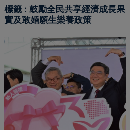
標籤 : 鼓勵全民共享經濟成長果
實及敢婚願生樂養政策