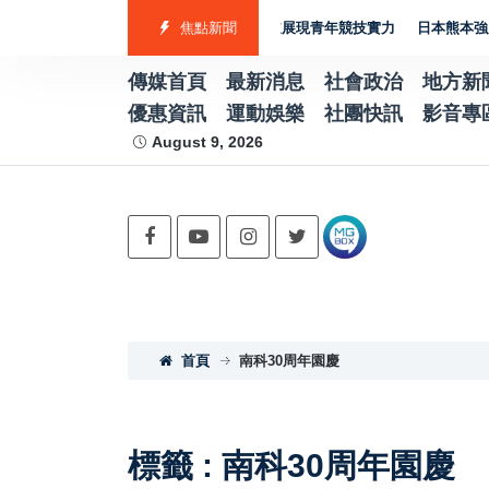
勇奪7金2銀4銅 游泳射箭籃球跆拳道展現青年競技實力
焦點新聞
日本熊本強震賑災再
傳媒首頁
最新消息
社會政治
地方新
優惠資訊
運動娛樂
社團快訊
影音專
August 9, 2026
首頁
南科30周年園慶
標籤 : 南科30周年園慶