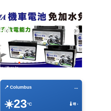
📍 Columbus
...
23
☀️
°C
🌡️ 晴 ›