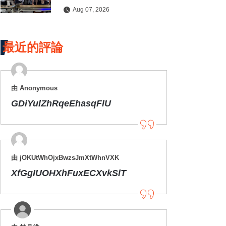
水保檢查與國土保育
Aug 07, 2026
最近的評論
由 Anonymous
GDiYulZhRqeEhasqFlU
由 jOKUtWhOjxBwzsJmXtWhnVXK
XfGgIUOHXhFuxECXvkSlT