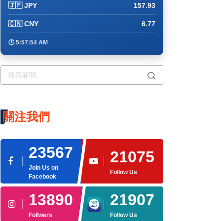
🇯🇵 JPY
157.93
🇨🇳 CNY
6.77
🕒 5:57:54 AM
關注我們
23567
21075
Join Us on
Follow Us
Facebook
13890
21907
Follwers
Follow Us