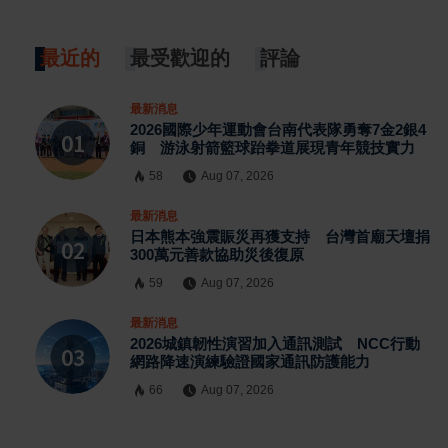
最近的
最受歡迎的
評論
最新消息
2026國際少年運動會台南代表隊勇奪7金2銀4
銅 游泳射箭籃球跆拳道展現青年競技實力
58
Aug 07, 2026
最新消息
日本熊本強震賑災再獲支持 台灣首廟天壇捐
300萬元善款協助災後復原
59
Aug 07, 2026
最新消息
2026城鎮韌性演習加入通訊測試 NCC行動
網路降速演練驗證國家通訊防護能力
66
Aug 07, 2026