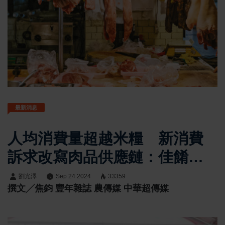
最新消息
人均消費量超越米糧 新消費
訴求改寫肉品供應鏈：佳餚食
安與時俱進 產銷各端受不同
劉光澤
Sep 24 2024
33359
撰文╱焦鈞 豐年雜誌 農傳媒 中華超傳媒
議題挑戰