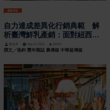
最新消息
自力達成差異化行銷典範 解
析臺灣鮮乳產銷：面對紐西蘭
液態乳挑戰 新鮮就是最大優
劉光澤
Sep 24 2024
33033
撰文╱焦鈞 豐年雜誌 農傳媒 中華超傳媒
勢