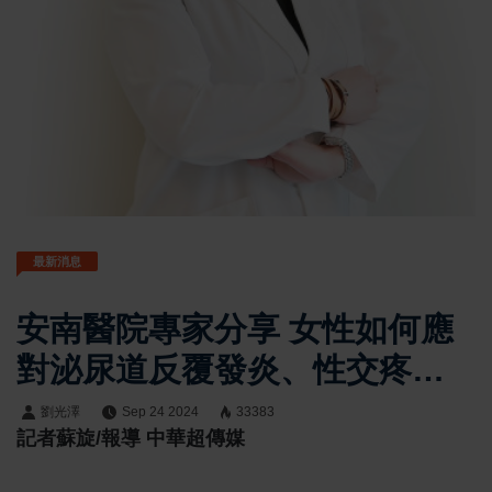
最新消息
安南醫院專家分享 女性如何應
對泌尿道反覆發炎、性交疼
痛、乾澀與更年期症狀
劉光澤
Sep 24 2024
33383
記者蘇旋/報導 中華超傳媒