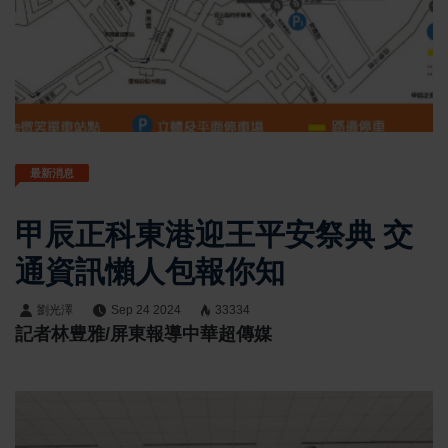
最新消息
甲辰正科東港迎王平安祭典 交
通資訊懶人包報你知
劉光澤
Sep 24 2024
33334
記者林豊雅/屏東報導​ 中華超傳媒