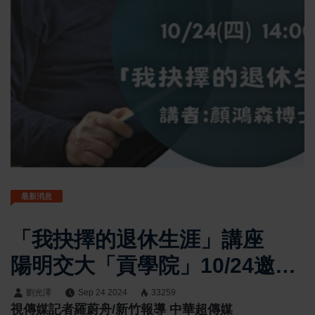
最新消息
「我抉擇的退休生涯」講座
陽明交大「貢學院」10/24邀73
歲高年級大學生顏鴻森演講
劉光澤
Sep 24 2024
33259
視傳媒記者羅蔚舟/新竹報導 中華超傳媒