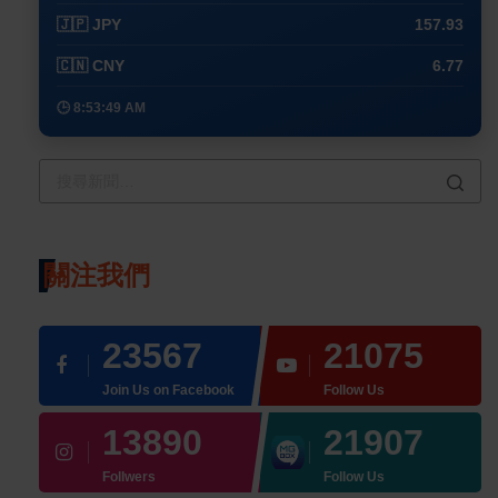
🇯🇵 JPY
157.93
🇨🇳 CNY
6.77
🕒 8:53:49 AM
關注我們
23567
21075
Join Us on Facebook
Follow Us
13890
21907
Follwers
Follow Us