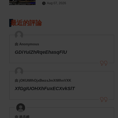
Aug 07, 2026
最近的評論
由 Anonymous
GDiYulZhRqeEhasqFlU
由 jOKUtWhOjxBwzsJmXtWhnVXK
XfGgIUOHXhFuxECXvkSlT
由 林岳維