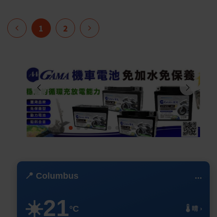
1
2
📍 Columbus
...
21
☀️
°C
🌡️ 晴 ›