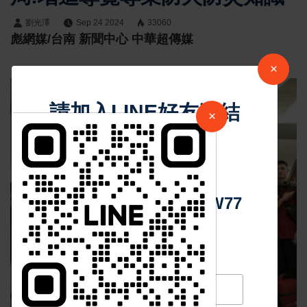
劉光澤
Sep 24 2024
33060
彪網媒/台南 新聞中心 中華超傳媒
×
請加入LINE好友連結
×
中 華 超 傳 媒
Https://reurl.cc/adqW77