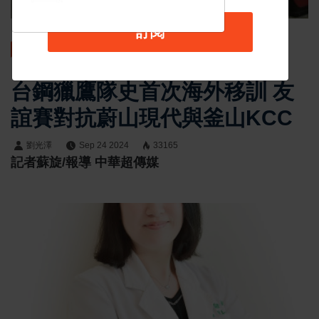
訂閱
最新消息
台鋼獵鷹隊史首次海外移訓 友
誼賽對抗蔚山現代與釜山KCC
劉光澤
Sep 24 2024
33165
記者蘇旋/報導 中華超傳媒