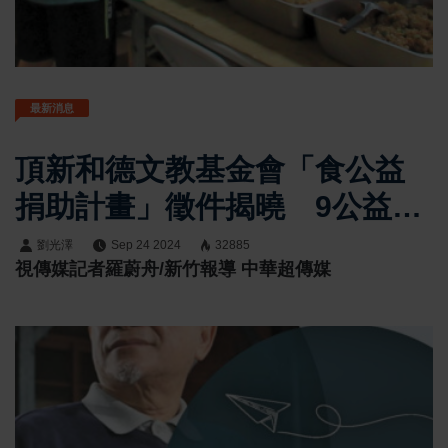
最新消息
頂新和德文教基金會「食公益
捐助計畫」徵件揭曉 9公益團
體入選、5萬人受惠
劉光澤
Sep 24 2024
32885
視傳媒記者羅蔚舟/新竹報導 中華超傳媒