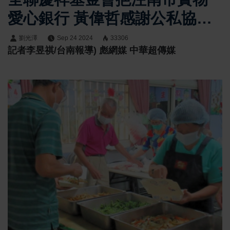
愛心銀行 黃偉哲感謝公私協力
攜手送愛送暖<大和傳媒>
劉光澤
Sep 24 2024
33306
記者李昱祺/台南報導) 彪網媒 中華超傳媒