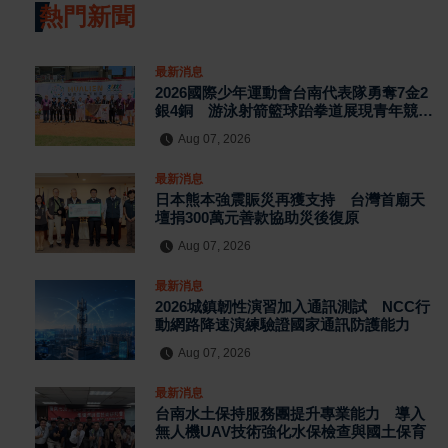
熱門新聞
最新消息
2026國際少年運動會台南代表隊勇奪7金2
銀4銅 游泳射箭籃球跆拳道展現青年競技
實力
Aug 07, 2026
最新消息
日本熊本強震賑災再獲支持 台灣首廟天
壇捐300萬元善款協助災後復原
Aug 07, 2026
最新消息
2026城鎮韌性演習加入通訊測試 NCC行
動網路降速演練驗證國家通訊防護能力
Aug 07, 2026
最新消息
台南水土保持服務團提升專業能力 導入
無人機UAV技術強化水保檢查與國土保育