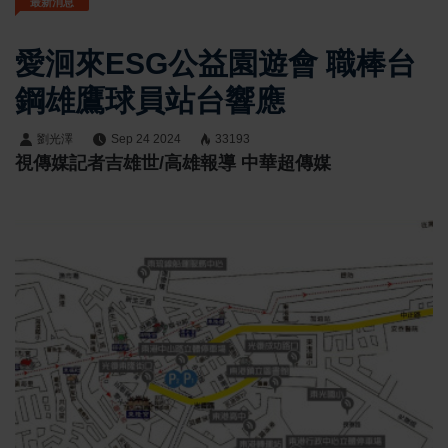
最新消息
愛洄來ESG公益園遊會 職棒台
鋼雄鷹球員站台響應
劉光澤
Sep 24 2024
33193
視傳媒記者吉雄世/高雄報導 中華超傳媒