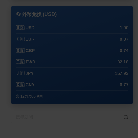
💱 外幣兌換 (USD)
🇺🇸 USD
1.00
🇪🇺 EUR
0.87
🇬🇧 GBP
0.74
🇹🇼 TWD
32.18
🇯🇵 JPY
157.93
🇨🇳 CNY
6.77
🕒 12:47:05 AM