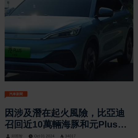
汽車新聞
因涉及潛在起火風險，比亞迪
召回近10萬輛海豚和元Plus電
動車
邱照智
Oct 01 2024
34017