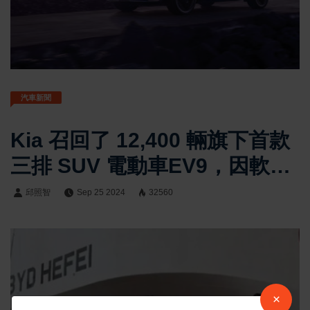
汽車新聞
Kia 召回了 12,400 輛旗下首款
三排 SUV 電動車EV9，因軟體
故障影響遠端智慧停車功能
邱照智
Sep 25 2024
32560
×