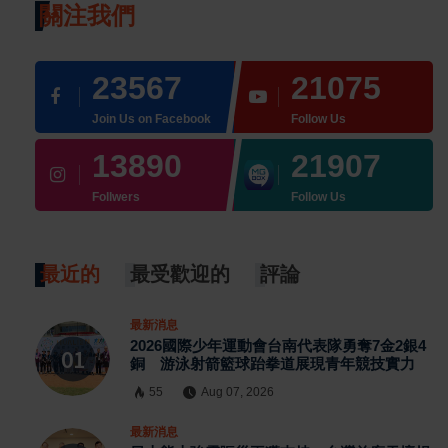
關注我們
23567
21075
Join Us on Facebook
Follow Us
13890
21907
Follwers
Follow Us
最近的
最受歡迎的
評論
最新消息
2026國際少年運動會台南代表隊勇奪7金2銀4
銅 游泳射箭籃球跆拳道展現青年競技實力
55
Aug 07, 2026
最新消息