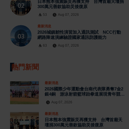
日本熊本強震賑災再獲支持 台灣首廟天壇捐
300萬元善款協助災後復原
53
Aug 07, 2026
最新消息
2026城鎮韌性演習加入通訊測試 NCC行動
網路降速演練驗證國家通訊防護能力
63
Aug 07, 2026
熱門新聞
最新消息
2026國際少年運動會台南代表隊勇奪7金2
銀4銅 游泳射箭籃球跆拳道展現青年競技
實力
Aug 07, 2026
最新消息
日本熊本強震賑災再獲支持 台灣首廟天
壇捐300萬元善款協助災後復原