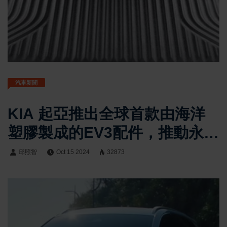
汽車新聞
KIA 起亞推出全球首款由海洋
塑膠製成的EV3配件，推動永續
交通發展
邱照智
Oct 15 2024
32873