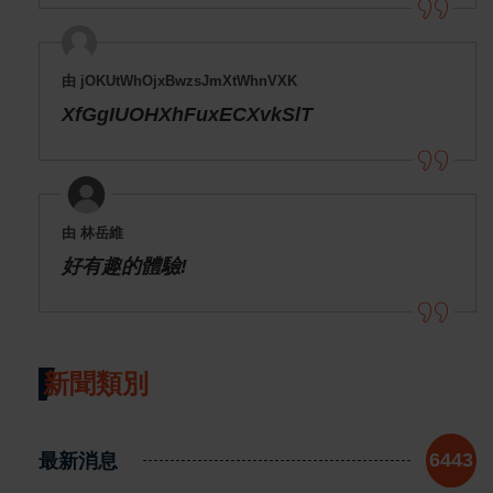
由 jOKUtWhOjxBwzsJmXtWhnVXK
XfGgIUOHXhFuxECXvkSlT
由 林岳維
好有趣的體驗!
新聞類別
最新消息
6443