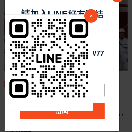
請加入LINE好友連結
×
中 華 超 傳 媒
Https://reurl.cc/adqW77
汽車新聞
艦隊啟航，比亞迪為擴展全球
電動車市場，7,000輛新能源車
訂閱
運輸船「比亞迪合肥號」正式
邱照智
Sep 24 2024
32894
中華超傳媒