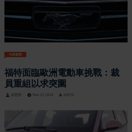
汽車新聞
福特面臨歐洲電動車挑戰：裁
員重組以求突圍
邱照智
Nov 21 2024
32876