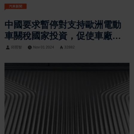
汽車新聞
中國要求暫停對支持歐洲電動
車關稅國家投資，促使車廠調
整佈局
邱照智
Nov 01 2024
32882