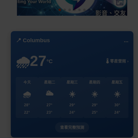
📍 Columbus
...
27
🌧️
°C
🌡️ 零星雷雨 ›
今天
星期二
星期三
星期四
星期五
🌧️
🌥️
☀️
☀️
☀️
28°
27°
29°
29°
30°
22°
23°
24°
25°
24°
查看完整預測