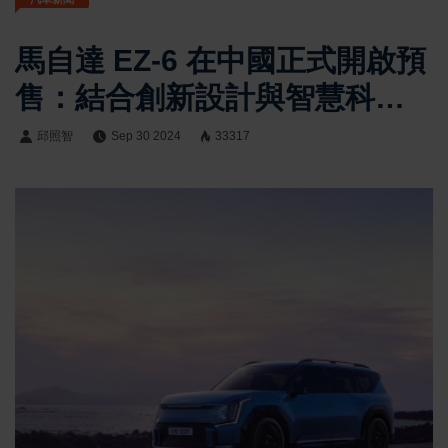
馬自達 EZ-6 在中國正式開啟預
售：結合創新設計與智慧科
技，售價16-20萬人民幣
邱照智
Sep 30 2024
33317