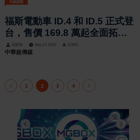
汽車新聞
福斯電動車 ID.4 和 ID.5 正式登
台，售價 169.8 萬起全面拓展
台灣電動車市場
邱照智
Sep 23 2024
32865
中華超傳媒
1
2
3
4