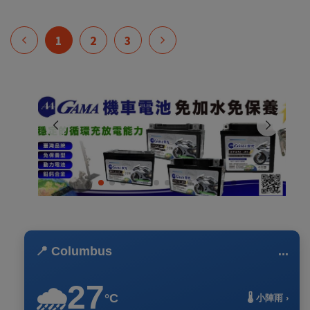
1
2
3
📍 Columbus
...
27
🌧️
°C
🌡️ 小陣雨 ›