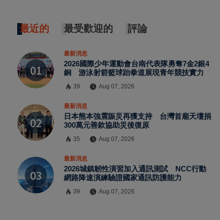
最近的
最受歡迎的
評論
最新消息
2026國際少年運動會台南代表隊勇奪7金2銀4
銅 游泳射箭籃球跆拳道展現青年競技實力
39
Aug 07, 2026
最新消息
日本熊本強震賑災再獲支持 台灣首廟天壇捐
300萬元善款協助災後復原
35
Aug 07, 2026
最新消息
2026城鎮韌性演習加入通訊測試 NCC行動
網路降速演練驗證國家通訊防護能力
39
Aug 07, 2026