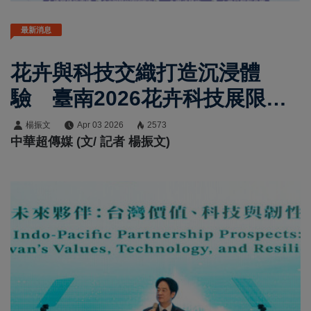
最新消息
花卉與科技交織打造沉浸體
驗 臺南2026花卉科技展限期
回歸再開放 65米巨幕全面開
楊振文
Apr 03 2026
2573
中華超傳媒 (文/ 記者 楊振文)
放預約參觀