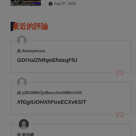
Aug 07, 2026
最近的評論
由 Anonymous
GDiYulZhRqeEhasqFlU
由 jOKUtWhOjxBwzsJmXtWhnVXK
XfGgIUOHXhFuxECXvkSlT
由 林岳維