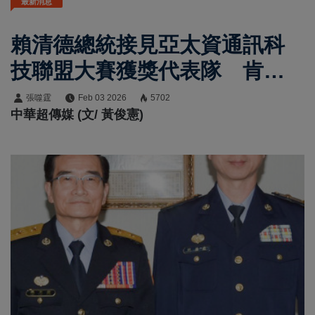
最新消息
賴清德總統接見亞太資通訊科
技聯盟大賽獲獎代表隊 肯定
臺灣研發與創新實力刷新紀錄
張噬霆
Feb 03 2026
5702
中華超傳媒 (文/ 黃俊憲)