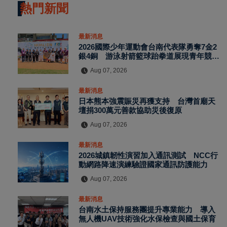
熱門新聞
最新消息
2026國際少年運動會台南代表隊勇奪7金2
銀4銅 游泳射箭籃球跆拳道展現青年競技
實力
Aug 07, 2026
最新消息
日本熊本強震賑災再獲支持 台灣首廟天
壇捐300萬元善款協助災後復原
Aug 07, 2026
最新消息
2026城鎮韌性演習加入通訊測試 NCC行
動網路降速演練驗證國家通訊防護能力
Aug 07, 2026
最新消息
台南水土保持服務團提升專業能力 導入
無人機UAV技術強化水保檢查與國土保育