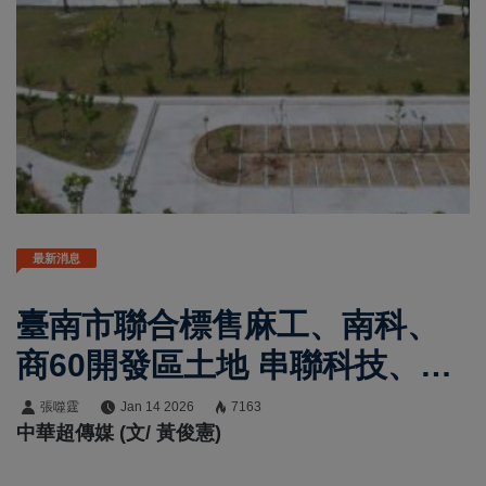
最新消息
臺南市聯合標售麻工、南科、
商60開發區土地 串聯科技、商
業與居住發展帶動區域升級
張噬霆
Jan 14 2026
7163
中華超傳媒 (文/ 黃俊憲)