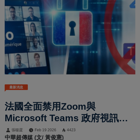
最新消息
法國全面禁用Zoom與
Microsoft Teams 政府視訊通
信改用本土平台Visio維護數位
張噬霆
Feb 19 2026
4423
中華超傳媒 (文/ 黃俊憲)