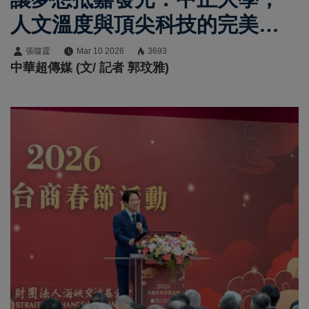
人文溫度與頂尖科技的完美交
織
張噬霆
Mar 10 2026
3693
中華超傳媒 (文/ 記者 郭玟雅)