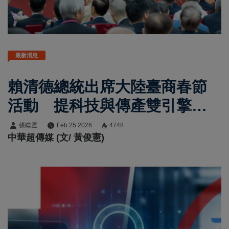
最新消息
賴清德總統出席大陸臺商春節
活動 提科技與傳產雙引擎推
動臺灣經濟成長
張噬霆
Feb 25 2026
4748
中華超傳媒 (文/ 黃俊憲)