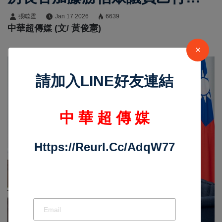
期盼擴大科技經貿合作與深化
張噬霆
Jan 17 2026
6639
中華超傳媒 (文/ 黃俊憲)
臺日情誼
×
請加入LINE好友連結
中 華 超 傳 媒
Https://reurl.cc/adqW77