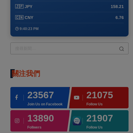
🇯🇵 JPY
158.21
🇨🇳 CNY
6.76
🕒 9:40:23 PM
關注我們
23567
21075
Join Us on Facebook
Follow Us
13890
21907
Follwers
Follow Us