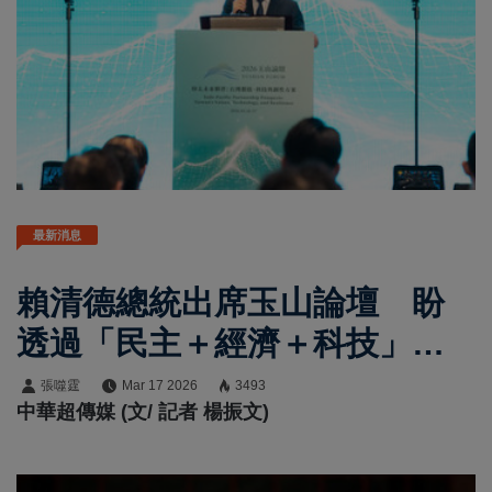
最新消息
賴清德總統出席玉山論壇 盼
透過「民主＋經濟＋科技」加
值效應 攜手民主夥伴促進和
張噬霆
Mar 17 2026
3493
中華超傳媒 (文/ 記者 楊振文)
平與繁榮