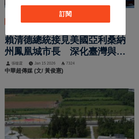
訂閱
最新消息
賴清德總統接見美國亞利桑納
州鳳凰城市長 深化臺灣與鳳
凰城在科技與人才的交流與合
張噬霆
Jan 15 2026
7324
中華超傳媒 (文/ 黃俊憲)
作