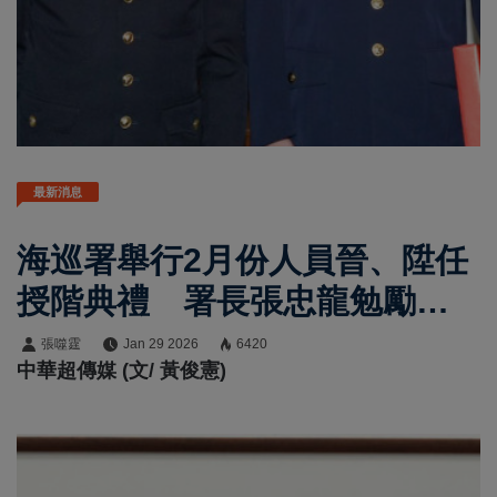
最新消息
海巡署舉行2月份人員晉、陞任
授階典禮 署長張忠龍勉勵以
科技韌性守護海疆
張噬霆
Jan 29 2026
6420
中華超傳媒 (文/ 黃俊憲)