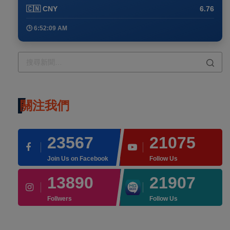
🇨🇳 CNY
6.76
🕒 6:52:09 AM
關注我們
23567
21075
Join Us on Facebook
Follow Us
13890
21907
Follwers
Follow Us