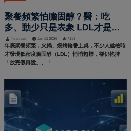
聚餐頻繁怕膽固醇？醫：吃
多、動少只是表象 LDL才是心
血管急症元凶
lifetoutiao
Jan 15 2026
7158
年底聚餐頻繁，火鍋、燒烤輪番上桌，不少人健檢時
才發現低密度膽固醇（LDL）悄悄超標，卻仍抱持
「放完假再說」、「