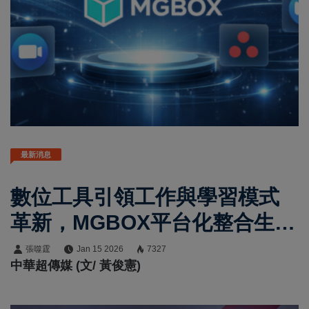
最新消息
數位工具引領工作與學習模式
革新，MGBOX平台化整合生成
式AI助力效率與競爭力提升
張噬霆
Jan 15 2026
7327
中華超傳媒 (文/ 黃俊憲)