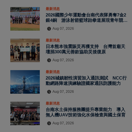
最新消息
2026國際少年運動會台南代表隊勇奪7金2
銀4銅 游泳射箭籃球跆拳道展現青年競技
實力
Aug 07, 2026
最新消息
日本熊本強震賑災再獲支持 台灣首廟天
壇捐300萬元善款協助災後復原
Aug 07, 2026
最新消息
2026城鎮韌性演習加入通訊測試 NCC行
動網路降速演練驗證國家通訊防護能力
Aug 07, 2026
最新消息
台南水土保持服務團提升專業能力 導入
無人機UAV技術強化水保檢查與國土保育
Aug 07, 2026