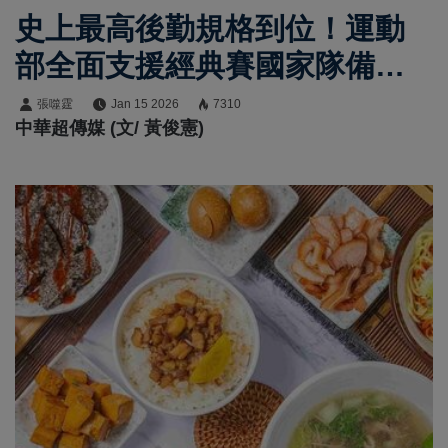
史上最高後勤規格到位！運動
部全面支援經典賽國家隊備戰
2026世界棒球經典賽
張噬霆
Jan 15 2026
7310
中華超傳媒 (文/ 黃俊憲)