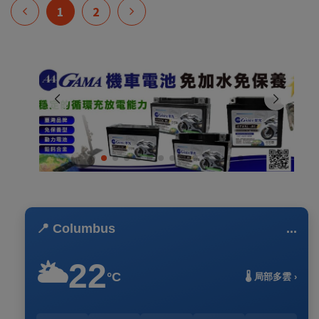
1
2
📍 Columbus
...
22
🌥️
°C
🌡️ 局部多雲 ›