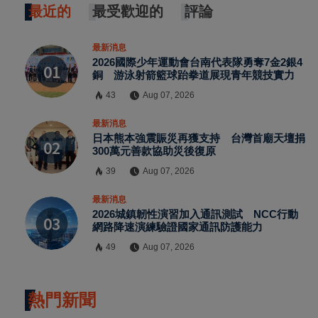
最近的
最受歡迎的
評論
最新消息
2026國際少年運動會台南代表隊勇奪7金2銀4
銅 游泳射箭籃球跆拳道展現青年競技實力
43
Aug 07, 2026
最新消息
日本熊本強震賑災再獲支持 台灣首廟天壇捐
300萬元善款協助災後復原
39
Aug 07, 2026
最新消息
2026城鎮韌性演習加入通訊測試 NCC行動
網路降速演練驗證國家通訊防護能力
49
Aug 07, 2026
熱門新聞