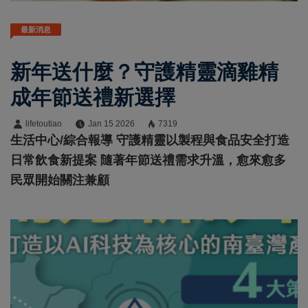
最新消息
新年送什麼？守護精靈滴雞精
成年節送禮新選擇
lifetoutiao
Jan 15 2026
7319
生活中心/綜合報導 守護精靈以製程與食品安全打造
日常飲食新提案 隨著年節送禮需求升溫，愈來愈多
民眾開始關注兼顧