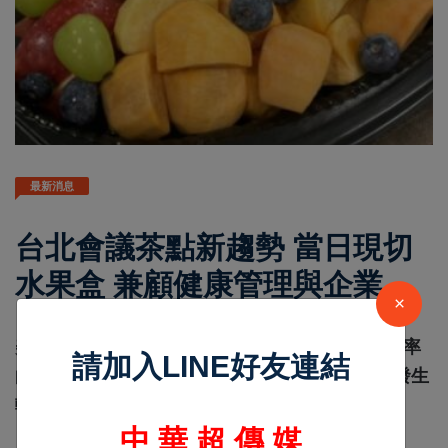
最新消息
台北會議茶點新趨勢 當日現切
水果盒 兼顧健康管理與企業形
×
象
lifetoutiao
Jan 15 2026
7250
美食中心/綜合報導 隨著企業對員工健康與工作效率
請加入LINE好友連結
的重視程度提升，會議桌上的茶點選擇也正悄然發生
轉變。過去以精緻
中 華 超 傳 媒