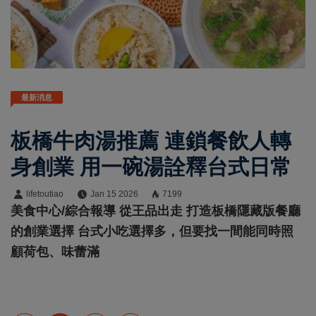
最新消息
板橋牛肉湯推薦 連鎖餐飲人轉
身創業 用一碗湯詮釋台式日常
lifetoutiao
Jan 15 2026
7199
美食中心/綜合報導 從王品出走 打造板橋隱藏版餐廳
的創業選擇 台式小吃選擇多，但要找一間能同時照
顧荷包、味蕾滿