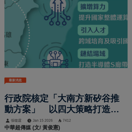
最新消息
行政院核定「大南方新矽谷推
動方案」 以四大策略打造南
部半導體S廊帶與AI智造新引擎
張噬霆
Jan 15 2026
7412
中華超傳媒 (文/ 黃俊憲)