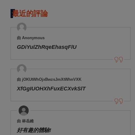
最近的評論
由 Anonymous
GDiYulZhRqeEhasqFlU
由 jOKUtWhOjxBwzsJmXtWhnVXK
XfGgIUOHXhFuxECXvkSlT
由 林岳維
好有趣的體驗!