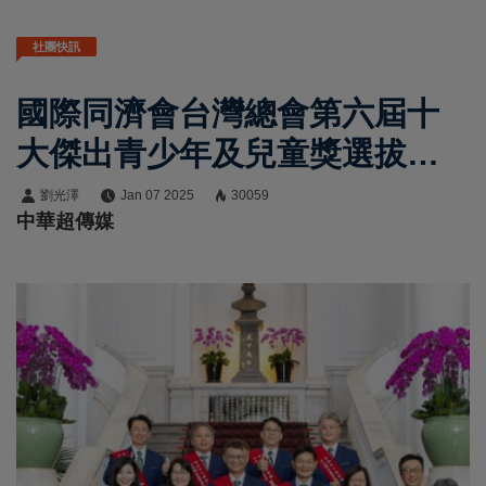
社團快訊
國際同濟會台灣總會第六屆十
大傑出青少年及兒童獎選拔計
畫
劉光澤
Jan 07 2025
30059
中華超傳媒