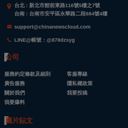
台北 : 新北市館前東路116號5樓之7號
台南 : 台南市安平區永華路二段684號4樓
support@chinanewscloud.com
LINE@帳號：@878dzsyg
公司
服務約定條款及細則
客服專線
廣告服務
隱私權政策
關於我們
我要投稿
我要爆料
圖片貼文