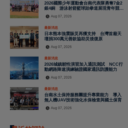
2026國際少年運動會台南代表隊勇奪7金2
銀4銅 游泳射箭籃球跆拳道展現青年競技
實力
Aug 07, 2026
最新消息
日本熊本強震賑災再獲支持 台灣首廟天
壇捐300萬元善款協助災後復原
Aug 07, 2026
最新消息
2026城鎮韌性演習加入通訊測試 NCC行
動網路降速演練驗證國家通訊防護能力
Aug 07, 2026
最新消息
台南水土保持服務團提升專業能力 導入
無人機UAV技術強化水保檢查與國土保育
Aug 07, 2026