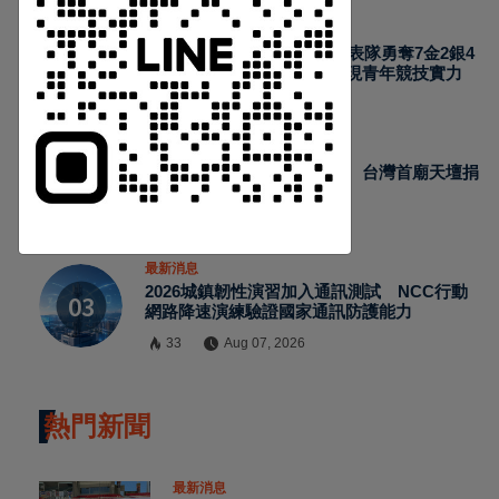
Https://reurl.cc/adqW77
最新消息
2026國際少年運動會台南代表隊勇奪7金2銀4
銅 游泳射箭籃球跆拳道展現青年競技實力
28
Aug 07, 2026
最新消息
日本熊本強震賑災再獲支持 台灣首廟天壇捐
300萬元善款協助災後復原
27
Aug 07, 2026
訂閱
最新消息
2026城鎮韌性演習加入通訊測試 NCC行動
網路降速演練驗證國家通訊防護能力
33
Aug 07, 2026
熱門新聞
最新消息