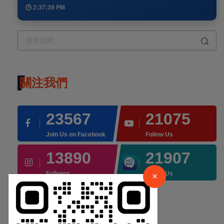
🕒 2:37:50 PM
關注我們
23567
21075
Join Us on Facebook
Follow Us
×
13890
21907
請加入LINE好友連結
Follwers
Follow Us
×
中 華 超 傳 媒
最近的
最受歡迎的
評論