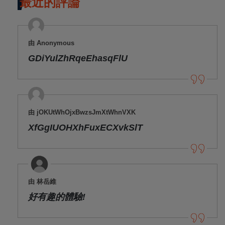
最近的評論
由 Anonymous
GDiYulZhRqeEhasqFlU
由 jOKUtWhOjxBwzsJmXtWhnVXK
XfGgIUOHXhFuxECXvkSlT
由 林岳維
好有趣的體驗!