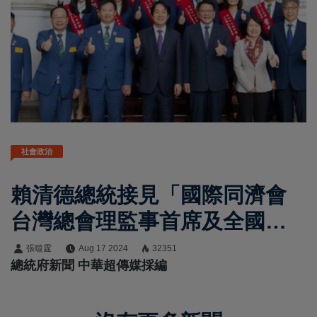
社會政治
賴清德總統接見「國際同濟會
台灣總會理監事首席及全國十
大傑出農業專家」，肯定全國
張噬霆
Aug 17 2024
32351
總統府新聞 中華超傳媒採編
十大傑出農業專家貢獻，推動
臺灣農業新價值