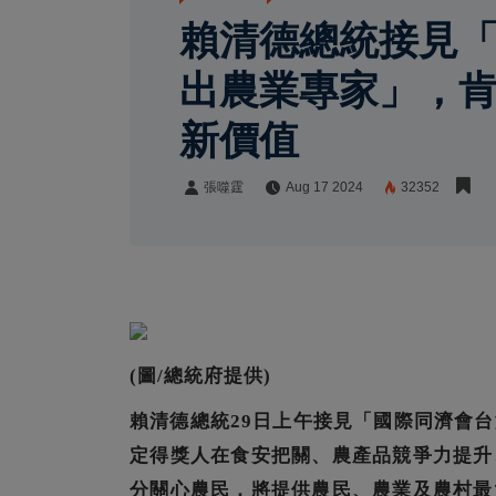
賴清德總統接見
出農業專家」，
新價值
張噬霆
Aug 17 2024
32352
張噬霆
Share:
(圖/總統府提供)
賴清德總統29日上午接見「國際同濟會
定得獎人在食安把關、農產品競爭力提升
分關心農民，將提供農民、農業及農村最