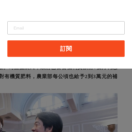
民。上週，凱米颱風自北部登陸，西南氣流造成中
雨量最多的2個縣市，農業受損也最嚴重。中央災害
苦，指揮若定，協調調度各項防災資源，發揮相當
副院長、政務委員兼公共工程委員會陳金德主任委
訂閱
縣市視察，農損災情的確非常嚴重。因此，第一時
然災害現金救助以及低利貸款」，希望能減少農民
活。為體恤農民，政府已公告低利貸款前6個月利息
對有機質肥料，農業部每公頃也給予2到3萬元的補