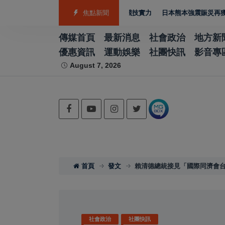
銅 游泳射箭籃球跆拳道展現青年競技實力
焦點新聞
日本熊本強震賑災再獲支持 台灣首
傳媒首頁
最新消息
社會政治
地方新
優惠資訊
運動娛樂
社團快訊
影音專
August 7, 2026
首頁
發文
賴清德總統接見「國際同濟會
社會政治
社團快訊