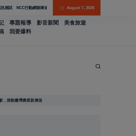
CC行動網路降速演練驗證國家通訊防護能力
August 7, 2026
台南水土保持服務團提升專業能
記
專題報導
影音新聞
美食旅遊
稿
我要爆料
獻，推動臺灣農業新價值