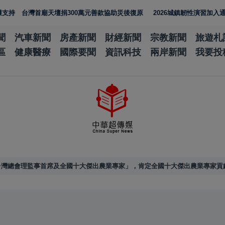
廟天壇捐300萬元善款協助災後復原
2026城鎮韌性演習加入通訊測試 N
聞
汽車新聞
房產新聞
財經新聞
宗教新聞
旅遊札
區
健康醫療
國際要聞
資訊科技
兩岸新聞
我要投
台灣總會理監事首席及全國十大傑出農業專家」，肯定全國十大傑出農業專家貢