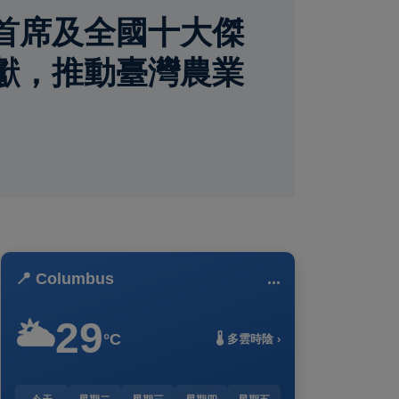
首席及全國十大傑
獻，推動臺灣農業
📍 Columbus
...
29
🌥️
°C
🌡️ 多雲時陰 ›