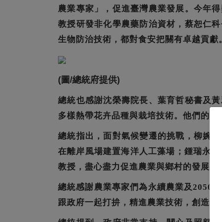
農業專家」，促進臺灣農業發展。今年得
教授研發非化學農藥防治資材，蔡恕仁科
生物防治技術，都對食安把關有卓越貢獻
(圖/總統府提供)
總統也感謝沈榮壽院長、葉育哲秘書及黃
多樣熱帶花卉品種與栽培技術。他們的辛
總統指出，面對氣候變遷的挑戰，柳婉郁
在離岸風場建置海洋人工藻場；鍾瑞永科
教授，盡心盡力促進農業與鄉村的發展。
總統感謝農業專家們為永續農業及2050
跟政府一起打拚，精進農業技術，創造臺