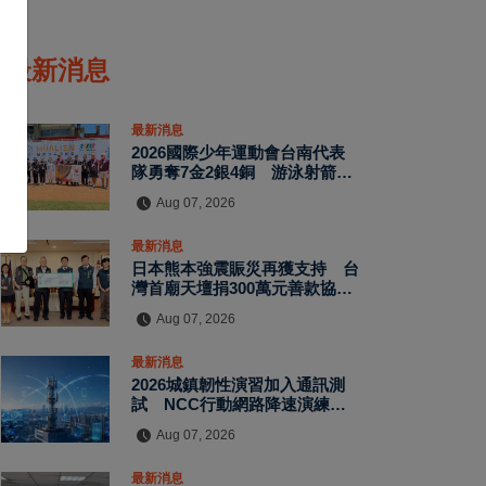
最新消息
最新消息
2026國際少年運動會台南代表
隊勇奪7金2銀4銅 游泳射箭籃
球跆拳道展現青年競技實力
Aug 07, 2026
最新消息
日本熊本強震賑災再獲支持 台
灣首廟天壇捐300萬元善款協助
災後復原
Aug 07, 2026
最新消息
2026城鎮韌性演習加入通訊測
試 NCC行動網路降速演練驗
證國家通訊防護能力
Aug 07, 2026
最新消息