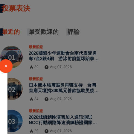
投票表決
最近的
最受歡迎的
評論
最新消息
2026國際少年運動會台南代表隊勇
奪7金2銀4銅 游泳射箭籃球跆拳道
展現青年競技實力
×
39
Aug 07, 2026
最新消息
日本熊本強震賑災再獲支持 台灣
首廟天壇捐300萬元善款協助災後復
原
34
Aug 07, 2026
最新消息
2026城鎮韌性演習加入通訊測試
NCC行動網路降速演練驗證國家通
訊防護能力
39
Aug 07, 2026