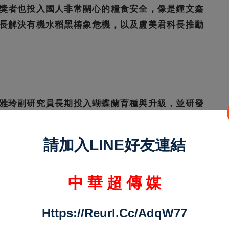
獎者也投入國人非常關心的糧食安全，像是鍾文鑫
長解決有機水稻黑椿象危機，以及盧美君科長推動
。
雅玲副研究員長期投入蝴蝶蘭育種與升級，並研發
苦付出讓臺灣的農業產品更有競爭力。
教授長期致力於森林碳匯推廣工作；葉信明副所長
請加入LINE好友連結
長投入開發農業自動化機械長達27年；以及王俊豪
中 華 超 傳 媒
淨零轉型所做的努力與貢獻。並期待所有得獎人持續
灣農業的新價值，讓臺灣農產品行銷到全世界。
Https://reurl.cc/adqW77