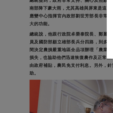
總統提到，政府非常支持、關心及照顧農
南部降下豪大雨，尤其高雄與屏東是這次
應變中心指揮官內政部劉世芳部長非常辛
大的功能。
總統說，他跟行政院卓榮泰院長、鄭麗君
員及國防部顧立雄部長兵分四路，到多個
間決定農損嚴重地區全品項辦理「農業天
損失，也協助他們迅速恢復農作及正常生
由政府補貼，農民免支付利息。另外，針
助。