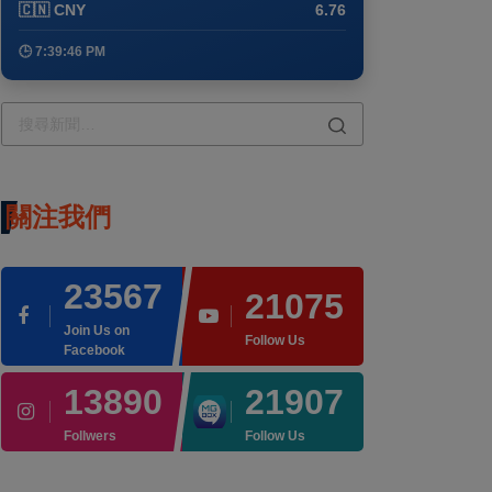
🇨🇳 CNY
6.76
🕒 7:39:46 PM
關注我們
23567
21075
Join Us on
Follow Us
Facebook
13890
21907
Follwers
Follow Us