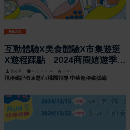
最新消息
互動體驗x美食體驗x市集遊逛
X遊程踩點 2024商圈嬉遊季全
台六都將陸續展開
劉光澤
Aug 30 2024
33762
視傳媒記者袁慧心/桃園報導 中華超傳媒採編