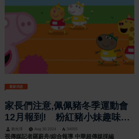
最新消息
家長們注意,佩佩豬冬季運動會
12月報到! 粉紅豬小妹趣味路
跑早鳥報名有驚喜!
劉光澤
Aug 30 2024
34055
視傳媒記者羅蔚舟/綜合報導 中華超傳媒採編