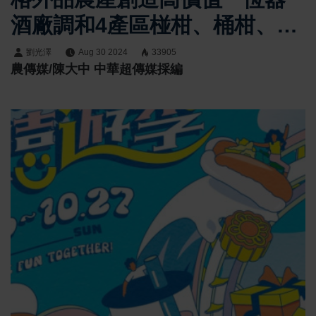
酒廠調和4產區椪柑、桶柑、茂
谷推酒品
劉光澤
Aug 30 2024
33905
農傳媒/陳大中 中華超傳媒採編