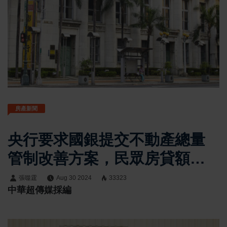
房產新聞
央行要求國銀提交不動產總量
管制改善方案，民眾房貸額度
恐因土建融而被犧牲
張噬霆
Aug 30 2024
33323
中華超傳媒採編