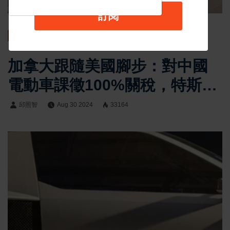
訂閱
汽車新聞
加拿大跟隨美國腳步：對中國
電動車課徵100%關稅，特斯拉
正在要求降低品牌關稅
邱照智
Aug 30 2024
33164