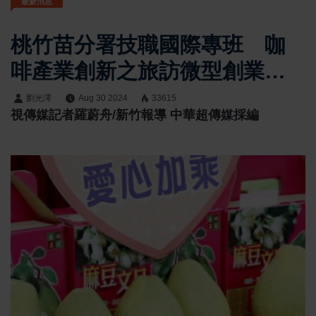
最新消息
桃竹苗分署技職國際專班 咖
啡產業創新之旅訪微型創業楷
模「赫曼咖啡」
劉光澤
Aug 30 2024
33615
視傳媒記者羅蔚舟/新竹報導 中華超傳媒採編