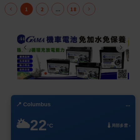
1
2
...
18
📍 Columbus
...
22
🌥️
°C
🌡️ 局部多雲 ›