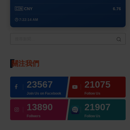
🇨🇳 CNY
6.76
🕒 7:22:14 AM
關注我們
23567
21075
Join Us on Facebook
Follow Us
13890
21907
Follwers
Follow Us