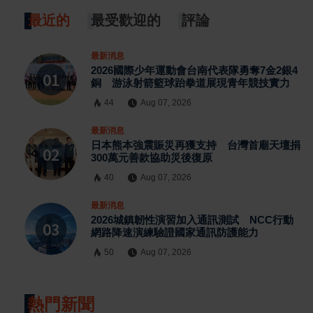
最近的
最受歡迎的
評論
最新消息
2026國際少年運動會台南代表隊勇奪7金2銀4
銅 游泳射箭籃球跆拳道展現青年競技實力
44
Aug 07, 2026
最新消息
日本熊本強震賑災再獲支持 台灣首廟天壇捐
300萬元善款協助災後復原
40
Aug 07, 2026
最新消息
2026城鎮韌性演習加入通訊測試 NCC行動
網路降速演練驗證國家通訊防護能力
50
Aug 07, 2026
熱門新聞