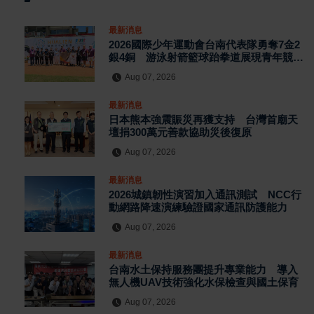
最新消息
2026國際少年運動會台南代表隊勇奪7金2
銀4銅 游泳射箭籃球跆拳道展現青年競技
實力
Aug 07, 2026
最新消息
日本熊本強震賑災再獲支持 台灣首廟天
壇捐300萬元善款協助災後復原
Aug 07, 2026
最新消息
2026城鎮韌性演習加入通訊測試 NCC行
動網路降速演練驗證國家通訊防護能力
Aug 07, 2026
最新消息
台南水土保持服務團提升專業能力 導入
無人機UAV技術強化水保檢查與國土保育
Aug 07, 2026