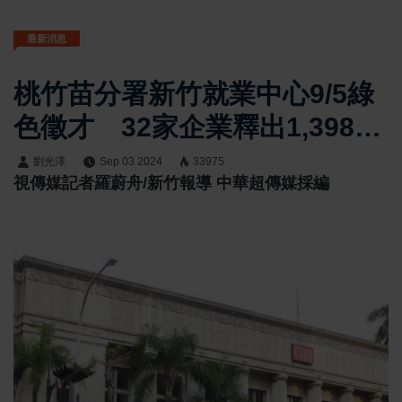
最新消息
桃竹苗分署新竹就業中心9/5綠
色徵才 32家企業釋出1,398個
職缺
劉光澤
Sep 03 2024
33975
視傳媒記者羅蔚舟/新竹報導 中華超傳媒採編