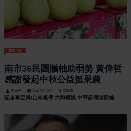
最新消息
南市36民團贈柚助弱勢 黃偉哲
感謝發起中秋公益挺果農
劉光澤
Aug 30 2024
33545
記者李昱祺/台南報導 大和傳媒 中華超傳媒採編