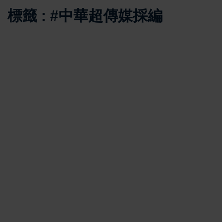
標籤 : #中華超傳媒採編