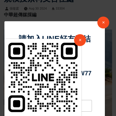
張噬霆
Aug 30 2024
33304
中華超傳媒採編
×
請加入LINE好友連結
×
中 華 超 傳 媒
Https://reurl.cc/adqW77