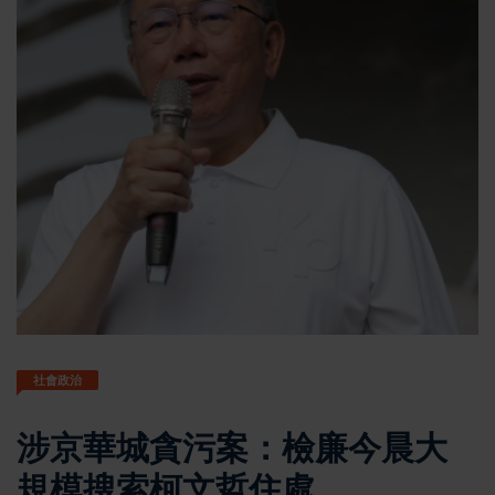
社會政治
涉京華城貪污案：檢廉今晨大
規模搜索柯文哲住處