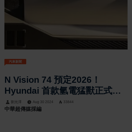
汽車新聞
N Vision 74 預定2026！
Hyundai 首款氫電猛獸正式進
軍市場！
劉光澤
Aug 30 2024
33844
中華超傳媒採編