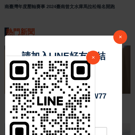
南臺灣年度壓軸賽事 2024臺南曾文水庫馬拉松報名開跑
熱門新聞
×
請加入LINE好友連結
影音新聞
×
中 華 超 傳 媒
Https://reurl.cc/adqW77
Nov 19 2025
1048
台中個人燒肉！自己做烤串丼！好吃又好玩！
最新消息