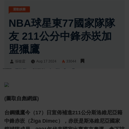
運動娛樂
NBA球星東77國家隊隊
友 211公分中鋒赤崁加
盟獵鷹
張噬霆
Aug 17 2024
33044
張噬霆
Share:
(圖取自彪網媒)
台鋼獵鷹今（17）日宣佈補進211公分斯洛維尼亞籍
中鋒赤崁（Žiga Dimec），赤崁是斯洛維尼亞國家