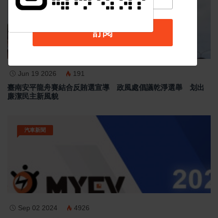
訂閱
Jun 19 2026
191
臺南安平龍舟賽結合反賄選宣導 政風處倡議乾淨選舉 划出
廉潔民主新風貌
汽車新聞
Sep 02 2024
4926