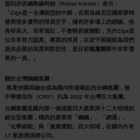
提到赤崁總教練柯納（Raoul Korner）表示：
「Ziga是一名傳統型的中鋒，在斯洛維尼亞國家隊時
曾與很多優秀的球員交手，擁有許多場上的經驗。他
身材高大、非常強壯，不會輕易被撼動，另外Ziga是
位非常努力認真、專業的球員，在攻守兩端能為我們
提供必要的高度和對抗性，是目前獵鷹團隊中非常需
要的一員。」
關於台灣鋼鐵集團：
靠著併購與融合成為國內快速崛起的台鋼集團，被
中華徵信所（CRIF）列為 2022 年台灣百大集團。
台鋼集團是國內第一個涵蓋四大產業與十二大領域的
綜合型集團，橫跨的產業有「鋼鐵」、「網通」、
「化學綠能」與「健康運動」四大領域，在國內外有
17 家股票掛牌公司。