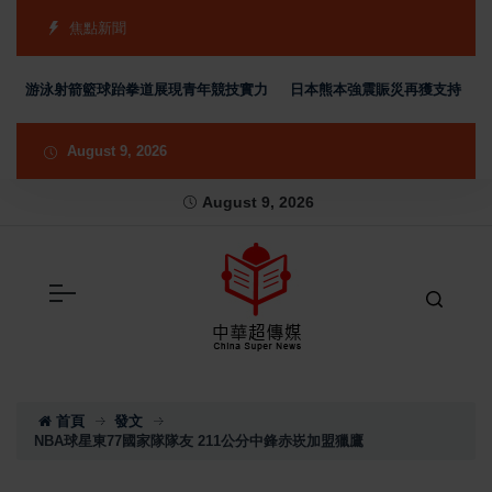
焦點新聞
銅 游泳射箭籃球跆拳道展現青年競技實力
日本熊本強震賑災再獲支持 台灣首
August 9, 2026
August 9, 2026
首頁
發文
NBA球星東77國家隊隊友 211公分中鋒赤崁加盟獵鷹