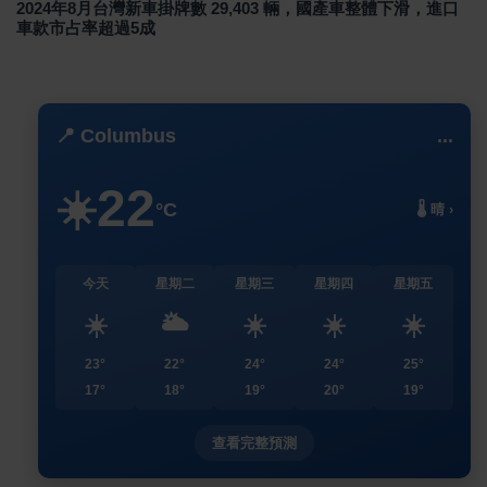
2024年8月台灣新車掛牌數 29,403 輛，國產車整體下滑，進口
車款市占率超過5成
📍 Columbus
...
22
☀️
°C
🌡️ 晴 ›
今天
星期二
星期三
星期四
星期五
☀️
🌥️
☀️
☀️
☀️
23°
22°
24°
24°
25°
17°
18°
19°
20°
19°
查看完整預測