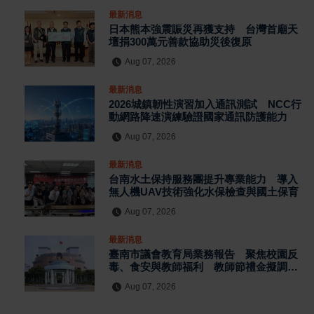
最新消息
日本熊本強震賑災再獲支持 台灣首廟天
壇捐300萬元善款協助災後復原
Aug 07, 2026
最新消息
2026城鎮韌性演習加入通訊測試 NCC行
動網路降速演練驗證國家通訊防護能力
Aug 07, 2026
最新消息
台南水土保持服務團提升專業能力 導入
無人機UAV技術強化水保檢查與國土保育
Aug 07, 2026
最新消息
臺南市議會教育局業務報告 聚焦校園反
毒、食安與教師福利 教師節禮金擬調升
至千元
Aug 07, 2026