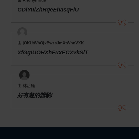
由 Anonymous
GDiYulZhRqeEhasqFlU
由 jOKUtWhOjxBwzsJmXtWhnVXK
XfGgIUOHXhFuxECXvkSlT
由 林岳維
好有趣的體驗!