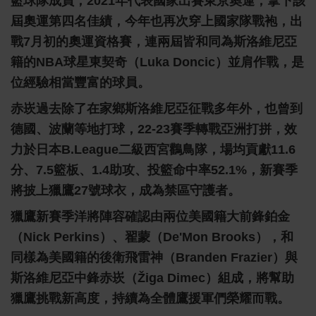
籃球隊成員，2021年代表國家出賽東京奧運，拿下該
屆奧運第四名佳績，今年也再次穿上國家隊戰袍，出
戰7月初的奧運資格賽，連兩屆皆和同為斯洛維尼亞
籍的NBA球星東契奇（Luka Doncic）並肩作戰，是
位經驗相當豐富的球員。
赤崁過去除了在家鄉斯洛維尼亞征戰多年外，也曾到
德國、波蘭等地打球，22-23賽季轉戰亞洲打拼，效
力於日本B.League二級西宮鸛鳥隊，場均貢獻11.6
分、7.5籃板、1.4助攻、投籃命中率52.1%，新賽季
將披上獵鷹27號球衣，成為禁區守護者。
獵鷹新賽季洋將陣容確認由兩位美國籍大前鋒鉑金
（Nick Perkins）、翟蒙（De'Mon Brooks），和
同樣為美國籍的後衛飛雷神（Branden Frazier）與
斯洛維尼亞中鋒赤崁（Žiga Dimec）組成，將幫助
獵鷹挑戰新高度，持續為全體鷹援軍們榮耀而戰。