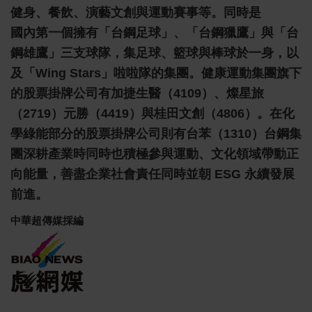
健身、餐飲、演藝文創與運動賽事等。同時是
國內第一個擁有「台鋼足球」、「台鋼獵鷹」與「台
鋼雄鷹」三支球隊，集足球、籃球與棒球於一身，以
及「Wing Stars」啦啦隊的集團。健康運動集團旗下
的股票掛牌公司有加捷生醫（4109）、燦星旅
（2719）元勝（4419）與桂田文創（4806）。在化
學綠能部分的股票掛牌公司則有台苯（1310）台鋼集
團深耕產業時同時也積極參與運動、文化領域帶動正
向能量，善盡企業社會責任同時並朝 ESG 永續發展
前進
。
中華超傳媒採編