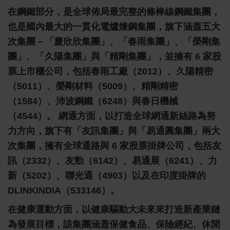
在鋼鐵部分，是全球佈局最完整的條棒線鋼鐵集團，
也是國內最大的一貫化電爐煉鋼集團，旗下涵蓋五大
次集團－「慶欣欣集團」、「春雨集團」
、
「榮剛集
團」、「久陽集團」與「精剛集團」，並擁有 6 家股
票上市櫃公司，包括春雨工廠（2012）、久陽精密
（5011）、榮剛材料（5009）、精剛精密
（1584）、沛波鋼鐵（6248）與春日機械
（4544）。
網通方面，以打造全球網通新絲路為努
力方向，旗下有「友訊集團」與「易通圓集團」兩大
次集團，擁有全球通路與 6 家股票掛牌公司，包括友
訊
（2332）、友勁（6142）、易通展（6241）、力
新（5202）、聯光通（4903）以及在印度掛牌的
DLINKINDIA（533146）。
在健康運動方面，以健康驅動大未來來打造新產業鏈
為發展目標，該集團涵蓋保健食品、保險經紀、休閒