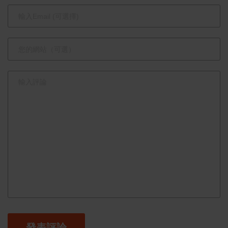
大傑出農業
專家貢獻，
推動臺灣農
業新價值
發表評論