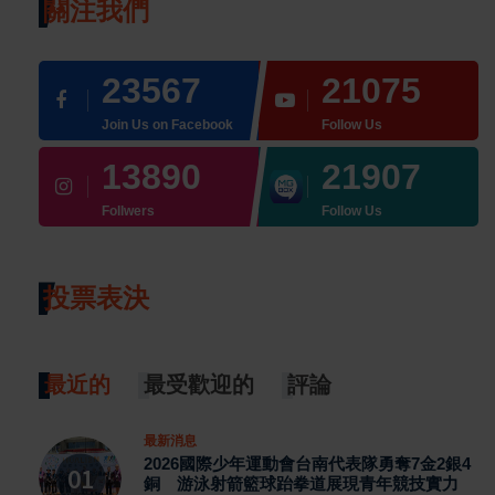
關注我們
23567
21075
Join Us on Facebook
Follow Us
13890
21907
Follwers
Follow Us
投票表決
最近的
最受歡迎的
評論
最新消息
2026國際少年運動會台南代表隊勇奪7金2銀4
銅 游泳射箭籃球跆拳道展現青年競技實力