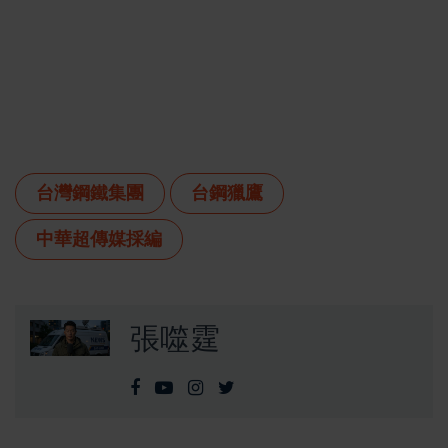
台灣鋼鐵集團
台鋼獵鷹
中華超傳媒採編
張噬霆