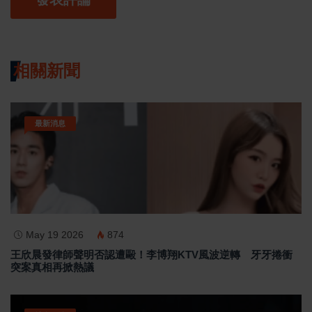
相關新聞
最新消息
May 19 2026
874
王欣晨發律師聲明否認遭毆！李博翔KTV風波逆轉 牙牙捲衝
突案真相再掀熱議