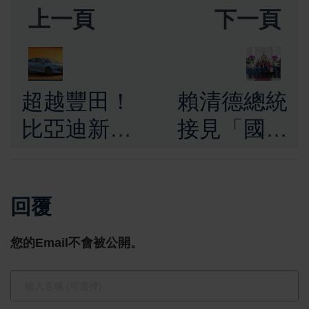
上一頁
下一頁
超越豐田！
賴清德總統
比亞迪新一
接見「國際
代混合動力
同濟會台灣
技術創下全
總會理監事
回覆
球續航新高
首席及全國
十大傑出農
您的Email不會被公開。
業專家」，
肯定全國十