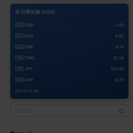
💱 外幣兌換 (USD)
🇺🇸 USD
1.00
🇪🇺 EUR
0.87
🇬🇧 GBP
0.74
🇹🇼 TWD
32.18
🇯🇵 JPY
157.93
🇨🇳 CNY
6.77
🕒 6:43:30 AM