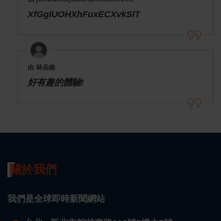
XfGgIUOHXhFuxECXvkSlT
由 林岳維
好有趣的體驗!
關於我們
我們是全球即時新聞網站