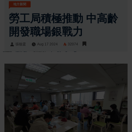
地方新聞
勞工局積極推動 中高齡
開發職場銀戰力
張噬霆
Aug 17 2024
32074
張噬霆
Share: