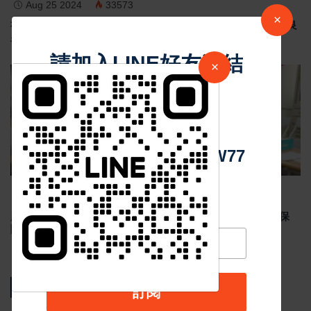
Aug 25 2024
33573
×
祈求臺灣風調雨順 黃偉哲陪同總統賴清德 首廟天壇及下大道良
皇宮贈匾祈福
請加入LINE好友連結
×
地方新聞
中 華 超 傳 媒
Https://reurl.cc/adqW77
Aug 24 2024
33804
麻豆地政呼籲 【農損救助申請 重測換狀要記得 資料正確有保
障】
熱門新聞
訂閱