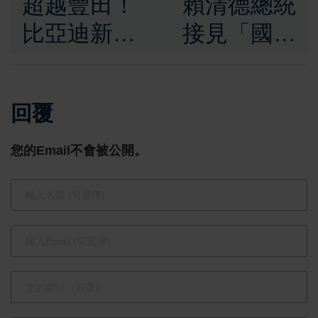
超越豐田！
賴清德總統
比亞迪新一
接見「國際
代混合動力
同濟會台灣
技術創下全
總會理監事
回覆
球續航新高
首席及全國
十大傑出農
您的Email不會被公開。
業專家」，
肯定全國十
大傑出農業
專家貢獻，
推動臺灣農
業新價值