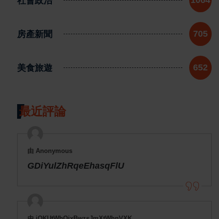
社會政治
房產新聞
705
美食旅遊
652
最近評論
由 Anonymous
GDiYulZhRqeEhasqFlU
由 jOKUtWhOjxBwzsJmXtWhnVXK