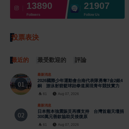
13890
21907
Follwers
Follow Us
投票表決
最近的
最受歡迎的
評論
最新消息
2026國際少年運動會台南代表隊勇奪7金2銀4
銅 游泳射箭籃球跆拳道展現青年競技實力
61
Aug 07, 2026
最新消息
日本熊本強震賑災再獲支持 台灣首廟天壇捐
300萬元善款協助災後復原
61
Aug 07, 2026