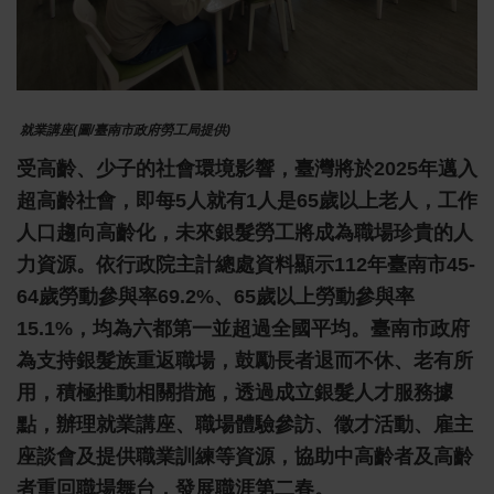
就業講座(圖/臺南市政府勞工局提供)
受高齡、少子的社會環境影響，臺灣將於2025年邁入
超高齡社會，即每5人就有1人是65歲以上老人，工作
人口趨向高齡化，未來銀髮勞工將成為職場珍貴的人
力資源。依行政院主計總處資料顯示112年臺南市45-
64歲勞動參與率69.2%、65歲以上勞動參與率
15.1%，均為六都第一並超過全國平均。臺南市政府
為支持銀髮族重返職場，鼓勵長者退而不休、老有所
用，積極推動相關措施，透過成立銀髮人才服務據
點，辦理就業講座、職場體驗參訪、徵才活動、雇主
座談會及提供職業訓練等資源，協助中高齡者及高齡
者重回職場舞台，發展職涯第二春。