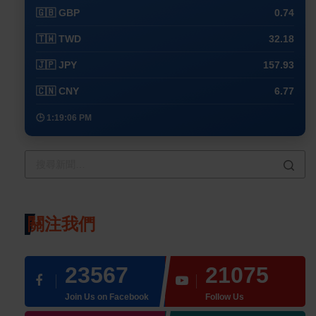
🇬🇧 GBP
0.74
🇹🇼 TWD
32.18
🇯🇵 JPY
157.93
🇨🇳 CNY
6.77
🕒 1:19:06 PM
關注我們
23567
21075
Join Us on Facebook
Follow Us