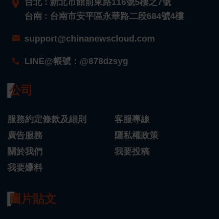
台北 : 新北市館前東路116號5樓之7號
台南 : 台南市安平區永華路二段684號4樓
support@chinanewscloud.com
LINE@帳號：@878dzsyg
公司
服務約定條款及細則
客服專線
廣告服務
隱私權政策
關於我們
我要投稿
我要爆料
圖片貼文