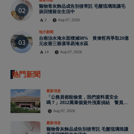
寵物骨灰飾品成告別後寄託 毛髮琉璃珠讓毛
孩回憶留在生活中
2
Aug 07, 2026
地方新聞
台南治水淹水面積減98% 黃偉哲再爭取20億
元改善三爺溪等易淹水區
14
Aug 07, 2026
熱門新聞
最新消息
「公務員都能偷查，我們資料還安全
嗎？」2812萬筆個資外洩案偵結 警員查
個資、暗網交易與公務資訊漏洞曝光
Aug 07, 2026
最新消息
寵物骨灰飾品成告別後寄託 毛髮琉璃珠讓