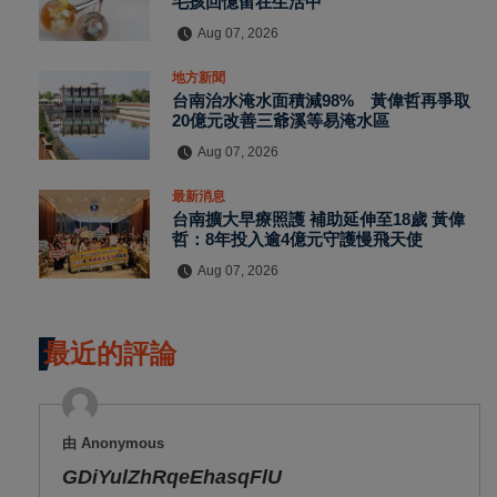
毛孩回憶留在生活中
Aug 07, 2026
地方新聞
台南治水淹水面積減98% 黃偉哲再爭取
20億元改善三爺溪等易淹水區
Aug 07, 2026
最新消息
台南擴大早療照護 補助延伸至18歲 黃偉
哲：8年投入逾4億元守護慢飛天使
Aug 07, 2026
最近的評論
由 Anonymous
GDiYulZhRqeEhasqFlU