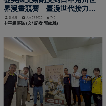
界漫畫競賽 臺漫世代接力迎
向「新臺漫時代」 國際舞臺
郭紋雅
Jun 03 2026
745
中華超傳媒 (文/ 記者 郭紋雅)
頻傳捷報