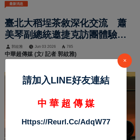
最新消息
臺北大稻埕茶敘深化交流 蕭
美琴副總統邀捷克訪團體驗臺
灣茶文化共話臺捷夥伴關係
郭紋雅
Jun 03 2026
785
中華超傳媒 (文/ 記者 郭紋雅)
×
請加入LINE好友連結
中 華 超 傳 媒
Https://reurl.cc/adqW77