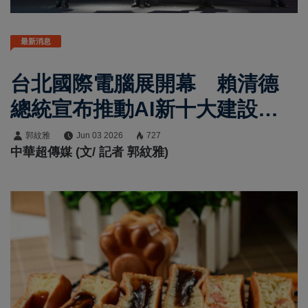
最新消息
台北國際電腦展開幕 賴清德
總統宣布推動AI新十大建設
打造可信賴AI產業生態系鞏固
郭紋雅
Jun 03 2026
727
中華超傳媒 (文/ 記者 郭紋雅)
臺灣科技競爭力