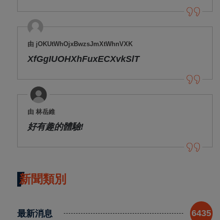
由 jOKUtWhOjxBwzsJmXtWhnVXK
XfGgIUOHXhFuxECXvkSlT
由 林岳維
好有趣的體驗!
新聞類別
最新消息
6435