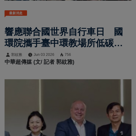
最新消息
響應聯合國世界自行車日 國
環院攜手臺中環教場所低碳騎
行推廣永續綠色旅遊
郭紋雅
Jun 03 2026
756
中華超傳媒 (文/ 記者 郭紋雅)