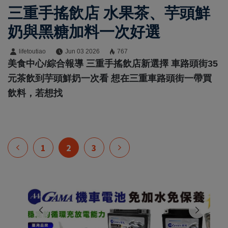
三重手搖飲店 水果茶、芋頭鮮
奶與黑糖加料一次好選
lifetoutiao
Jun 03 2026
767
美食中心/綜合報導 三重手搖飲店新選擇 車路頭街35
元茶飲到芋頭鮮奶一次看 想在三重車路頭街一帶買
飲料，若想找
1
2
3