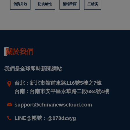
個資外洩
防洪韌性
極端降雨
三爺溪
關於我們
我們是全球即時新聞網站
台北 : 新北市館前東路116號5樓之7號
台南 : 台南市安平區永華路二段684號4樓
support@chinanewscloud.com
LINE@帳號：@878dzsyg