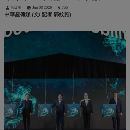
轉型升級發展條例》納入新
郭紋雅
Jun 03 2026
755
中華超傳媒 (文/ 記者 郭紋雅)
創 培育臺灣下一隻獨角獸