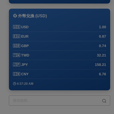
💱 外幣兌換 (USD)
🇺🇸 USD
1.00
🇪🇺 EUR
0.87
🇬🇧 GBP
0.74
🇹🇼 TWD
32.21
🇯🇵 JPY
158.21
🇨🇳 CNY
6.76
🕒 4:37:20 AM