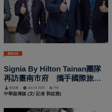
最新消息
Signia By Hilton Tainan團隊
再訪臺南市府 攜手國際旅宿
品牌推動觀光升級與人才布
郭紋雅
Jun 03 2026
759
中華超傳媒 (文/ 記者 郭紋雅)
局 亞太首店落腳臺南