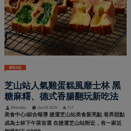
最新消息
芝山站人氣雞蛋糕風靡士林 黑
糖麻糬、德式香腸翻玩新吃法
lifetoutiao
Jun 03 2026
717
美食中心/綜合報導 捷運芝山站美食新亮點 巷弄甜點
成為士林下午茶首選 在捷運芝山站附近，有一家近