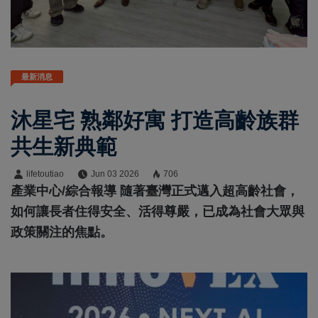
最新消息
沐星宅 熟鄰好寓 打造高齡族群
共生新典範
lifetoutiao
Jun 03 2026
706
產業中心/綜合報導 隨著臺灣正式邁入超高齡社會，
如何讓長者住得安全、活得尊嚴，已成為社會大眾與
政策關注的焦點。