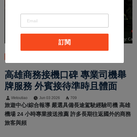
訂閱
最新消息
高雄商務接機口碑 專業司機舉
牌服務 外賓接待準時且體面
lifetoutiao
Jun 03 2026
709
旅遊中心/綜合報導 嚴選具備長途駕駛經驗司機 高雄
機場 24 小時專業接送推薦 許多長期往返國外的商務
旅客與頻