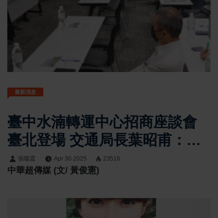
最新消息
臺中水湳轉運中心招商座談會
臺北登場 交通局長葉昭甫：歡
迎投資臺中搶先機
張噬霆
Apr 30 2025
23516
中華超傳媒 (文/ 黃俊憲)