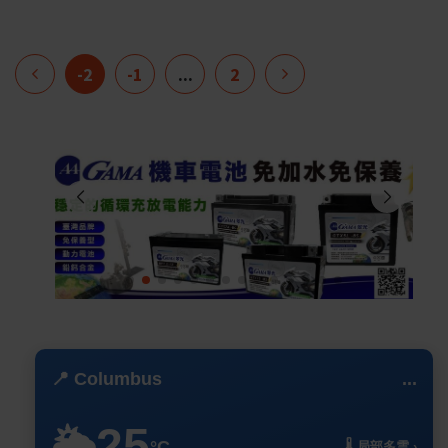
-2
-1
...
2
📍 Columbus
...
25
🌥️
°C
🌡️ 局部多雲 ›