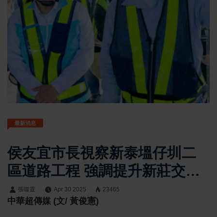
最新消息
侯友宜市長視察新泰塭仔圳二
區道路工程 強調提升新莊交通
量能
張噬霆
Apr 30 2025
23465
中華超傳媒 (文/ 黃俊憲)