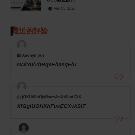
Aug 05, 2026
最近的評論
由 Anonymous
GDiYulZhRqeEhasqFlU
由 jOKUtWhOjxBwzsJmXtWhnVXK
XfGgIUOHXhFuxECXvkSlT