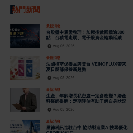
熱門新聞
最新消息
台股盤中震盪整理！加權指數回檔逾300
點 台積電走弱、電子股資金輪動延續
Aug 06, 2026
最新消息
法國植萃保養品牌登台 VEINOFLUX帶來
夏日腿部保養新趨勢
Aug 05, 2026
最新消息
生產、年齡增長私密處一定會改變？婦產
科醫師提醒：定期評估有助了解自身狀況
Aug 05, 2026
最新消息
里德科訊進駐台中 協助製造業AI搜尋優化
GEO數位缺口