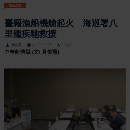
最新消息
臺籍漁船機艙起火 海巡署八
里艦疾馳救援
張噬霆
Apr 30 2025
23740
中華超傳媒 (文/ 黃俊憲)