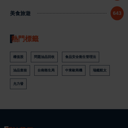
美食旅遊
643
熱門標籤
權值股
問題油品回收
食品安全衛生管理法
油品查核
台南衛生局
中東歐商機
瑞鑑航太
允力發