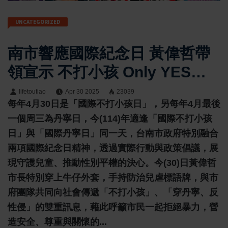
UNCATEGORIZED
南市響應國際紀念日 黃偉哲帶
領宣示 不打小孩 Only YES
Means YES
lifetoutiao
Apr 30 2025
23039
每年4月30日是「國際不打小孩日」，另每年4月最後
一個周三為丹寧日，今(114)年適逢「國際不打小孩
日」與「國際丹寧日」同一天，台南市政府特別融合
兩項國際紀念日精神，透過實際行動與政策倡議，展
現守護兒童、推動性別平權的決心。今(30)日黃偉哲
市長特別穿上牛仔外套，手持防治兒虐標語牌，與市
府團隊共同向社會傳遞「不打小孩」、「穿丹寧、反
性侵」的雙重訊息，藉此呼籲市民一起拒絕暴力，營
造安全、尊重與關懷的...