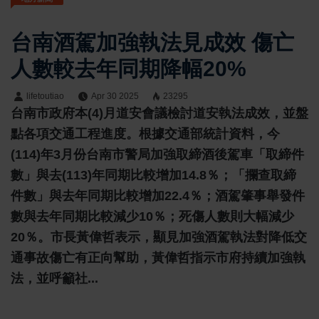
台南酒駕加強執法見成效 傷亡
人數較去年同期降幅20%
lifetoutiao
Apr 30 2025
23295
台南市政府本(4)月道安會議檢討道安執法成效，並盤
點各項交通工程進度。根據交通部統計資料，今
(114)年3月份台南市警局加強取締酒後駕車「取締件
數」與去(113)年同期比較增加14.8％；「攔查取締
件數」與去年同期比較增加22.4％；酒駕肇事舉發件
數與去年同期比較減少10％；死傷人數則大幅減少
20％。市長黃偉哲表示，顯見加強酒駕執法對降低交
通事故傷亡有正向幫助，黃偉哲指示市府持續加強執
法，並呼籲社...