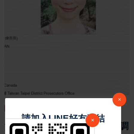
×
最新消息
請加入LINE好友連結
×
貴婦奈奈逃亡7年落網 法務部調