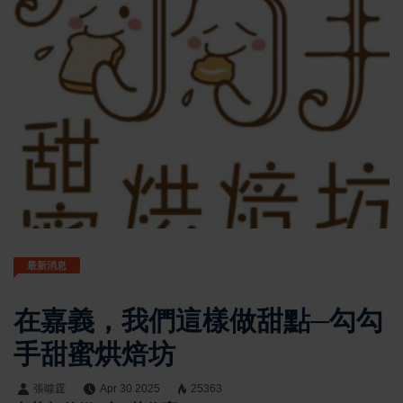
最新消息
在嘉義，我們這樣做甜點─勾勾
手甜蜜烘焙坊
張噬霆
Apr 30 2025
25363