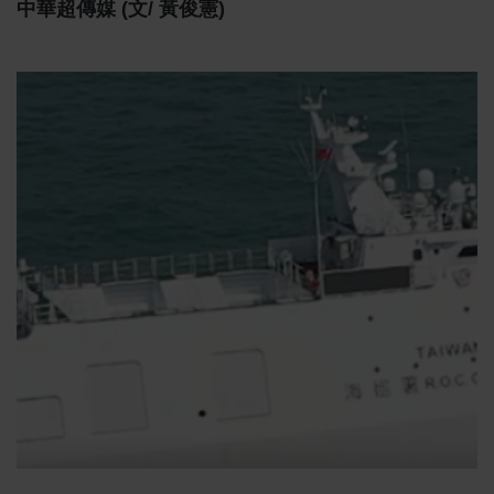
中華超傳媒 (文/ 黃俊憲)