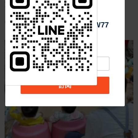
查局跨國押解返台歸案
中 華 超 傳 媒
張噬霆
Apr 30 2025
23868
中華超傳媒 (文/ 黃俊憲)
Https://reurl.cc/adqW77
訂閱