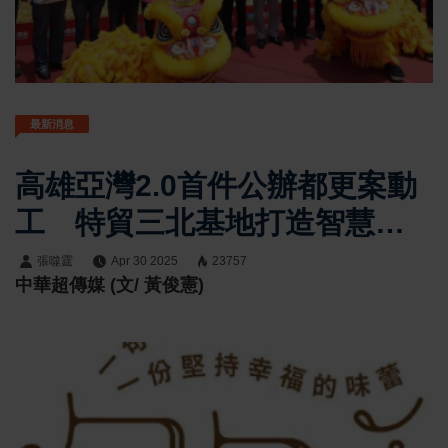
最新消息
高雄亞灣2.0首件公辦都更案動
工 特貿三北基地打造智慧淨
零新地標
張噬霆
Apr 30 2025
23757
中華超傳媒 (文/ 黃俊憲)