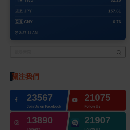
🇹🇼 TWD
32.20
🇯🇵 JPY
157.61
🇨🇳 CNY
6.76
🕒 2:27:11 AM
關注我們
23567
21075
Join Us on Facebook
Follow Us
13890
21907
Follwers
Follow Us