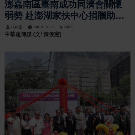
澎嘉南區臺南成功同濟會關懷
弱勢 赴澎湖家扶中心捐贈助學
金
張噬霆
Apr 30 2025
24003
中華超傳媒 (文/ 黃俊憲)