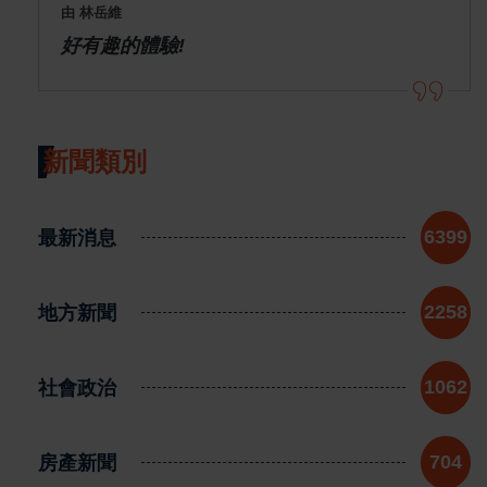
由 林岳維
好有趣的體驗!
新聞類別
最新消息
6399
地方新聞
2258
社會政治
1062
房產新聞
704