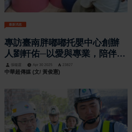
最新消息
專訪臺南胖嘟嘟托嬰中心創辦
人劉軒佑─以愛與專業，陪伴孩
子人生第一步
張噬霆
Apr 30 2025
23827
中華超傳媒 (文/ 黃俊憲)