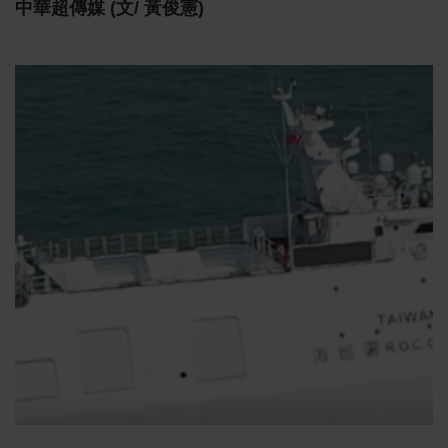
中華超傳媒 (文/ 黃俊憲)