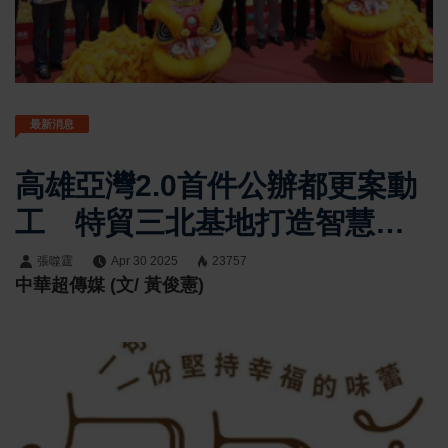
最新消息
高雄亞灣2.0首件公辦都更案動
工 特貿三北基地打造智慧淨
零新地標
張噬霆
Apr 30 2025
23757
中華超傳媒 (文/ 黃俊憲)