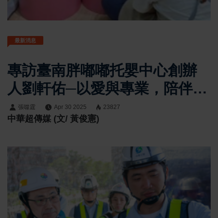
最新消息
專訪臺南胖嘟嘟托嬰中心創辦
人劉軒佑─以愛與專業，陪伴孩
子人生第一步
張噬霆
Apr 30 2025
23827
中華超傳媒 (文/ 黃俊憲)