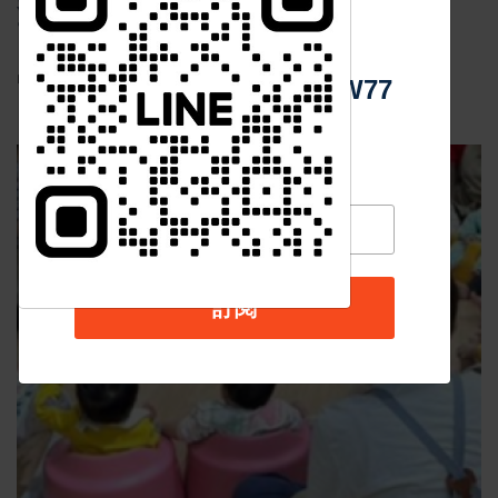
查局跨國押解返台歸案
中 華 超 傳 媒
張噬霆
Apr 30 2025
23868
中華超傳媒 (文/ 黃俊憲)
Https://reurl.cc/adqW77
訂閱