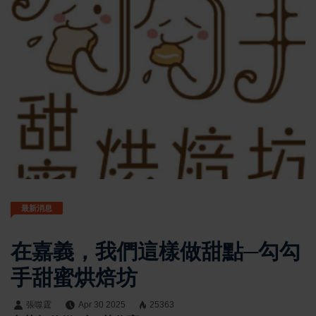
最新消息
在嘉義，我們這樣做甜點─勾勾
手甜蜜烘焙坊
張噬霆
Apr 30 2025
25363