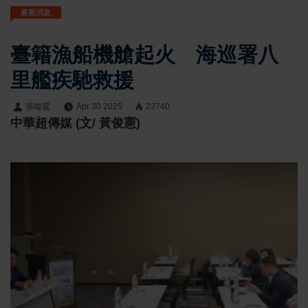
最新消息
臺籍漁船機艙起火 海巡署八
里艦疾馳救援
張噬霆
Apr 30 2025
23740
中華超傳媒 (文/ 黃俊憲)