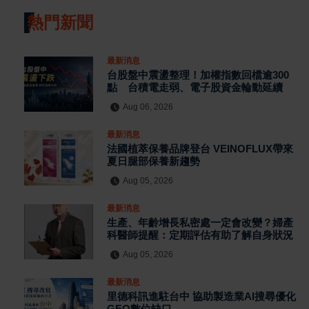
熱門新聞
最新消息
台股盤中震盪整理！加權指數回檔逾300
點 台積電走弱、電子股資金輪動延續
Aug 06, 2026
最新消息
法國植萃保養品牌登台 VEINOFLUX帶來
夏日腿部保養新趨勢
Aug 05, 2026
最新消息
生產、年齡增長私密處一定會改變？婦產
科醫師提醒：定期評估有助了解自身狀況
Aug 05, 2026
最新消息
里德科訊進駐台中 協助製造業AI搜尋優化
GEO數位缺口