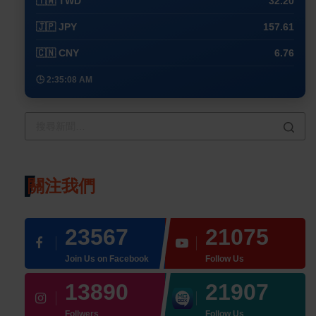
🇹🇼 TWD
32.20
🇯🇵 JPY
157.61
🇨🇳 CNY
6.76
🕒 2:35:08 AM
關注我們
23567
21075
Join Us on Facebook
Follow Us
13890
21907
Follwers
Follow Us