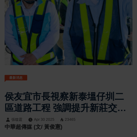
最新消息
侯友宜市長視察新泰塭仔圳二
區道路工程 強調提升新莊交通
量能
張噬霆
Apr 30 2025
23465
中華超傳媒 (文/ 黃俊憲)