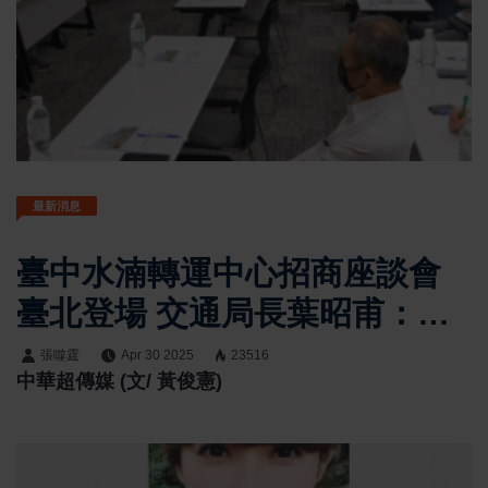
最新消息
臺中水湳轉運中心招商座談會
臺北登場 交通局長葉昭甫：歡
迎投資臺中搶先機
張噬霆
Apr 30 2025
23516
中華超傳媒 (文/ 黃俊憲)