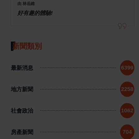
由 林岳維
好有趣的體驗!
新聞類別
最新消息
6399
地方新聞
2258
社會政治
1062
房產新聞
704