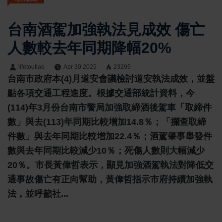
台南酒駕加強執法見成效 傷亡
人數較去年同期降幅20%
lifetoutiao
Apr 30 2025
23295
台南市政府本(4)月道安會議檢討道安執法成效，並盤
點各項交通工程進度。根據交通部統計資料，今
(114)年3月份台南市警局加強取締酒後駕車「取締件
數」與去(113)年同期比較增加14.8％；「攔查取締
件數」與去年同期比較增加22.4％；酒駕肇事舉發件
數與去年同期比較減少10％；死傷人數則大幅減少
20％。市長黃偉哲表示，顯見加強酒駕執法對降低交
通事故傷亡有正向幫助，黃偉哲指示市府持續加強執
法，並呼籲社...