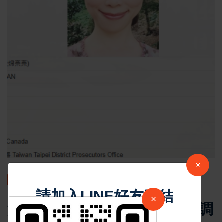
×
最新消息
請加入LINE好友連結
×
貴婦奈奈逃亡7年落網 法務部調