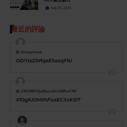
Aug 05, 2026
最近的評論
由 Anonymous
GDiYulZhRqeEhasqFlU
由 jOKUtWhOjxBwzsJmXtWhnVXK
XfGgIUOHXhFuxECXvkSlT