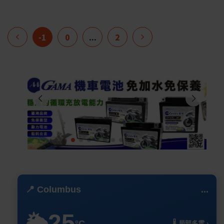
-1
0
...
2
📍 Columbus
...
25
🌥️
°C
🌡️ 局部多雲 ›