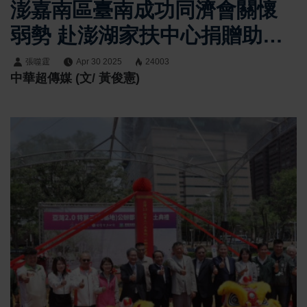
澎嘉南區臺南成功同濟會關懷
弱勢 赴澎湖家扶中心捐贈助學
金
張噬霆
Apr 30 2025
24003
中華超傳媒 (文/ 黃俊憲)