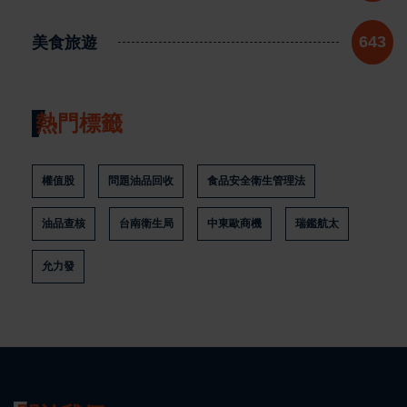
美食旅遊
643
熱門標籤
權值股
問題油品回收
食品安全衛生管理法
油品查核
台南衛生局
中東歐商機
瑞鑑航太
允力發