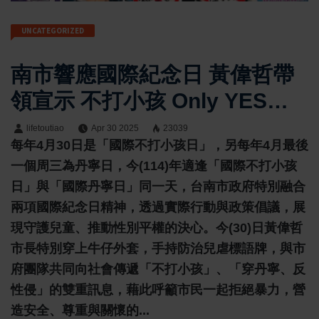
UNCATEGORIZED
南市響應國際紀念日 黃偉哲帶
領宣示 不打小孩 Only YES
Means YES
lifetoutiao
Apr 30 2025
23039
每年4月30日是「國際不打小孩日」，另每年4月最後
一個周三為丹寧日，今(114)年適逢「國際不打小孩
日」與「國際丹寧日」同一天，台南市政府特別融合
兩項國際紀念日精神，透過實際行動與政策倡議，展
現守護兒童、推動性別平權的決心。今(30)日黃偉哲
市長特別穿上牛仔外套，手持防治兒虐標語牌，與市
府團隊共同向社會傳遞「不打小孩」、「穿丹寧、反
性侵」的雙重訊息，藉此呼籲市民一起拒絕暴力，營
造安全、尊重與關懷的...