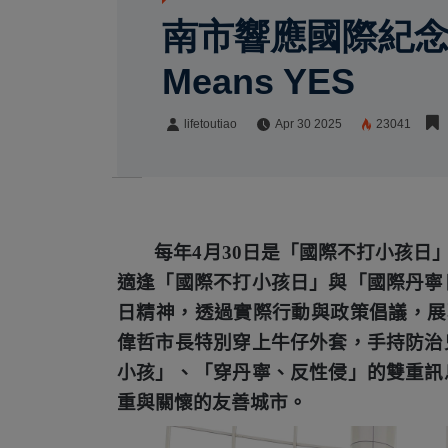
南市響應國際紀念日
Means YES
lifetoutiao
Apr 30 2025
23041
lifetoutiao
Share:
每年
4
月
30
日是「國際不打小孩日
適逢「國際不打小孩日」與「國際丹寧
日精神，透過實際行動與政策倡議，展
偉哲市長特別穿上牛仔外套，手持防治
小孩」、「穿丹寧、反性侵」的雙重訊
重與關懷的友善城市。