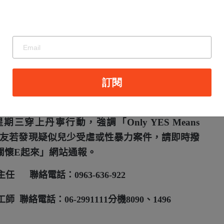
警察局、醫院或地檢署往返奔波及重複陳述案情
育、宣導與服務，深化社會對「
Only YES Means
起源於
1998
年美國民間組織發起的「
Spank Out
訂閱
倡導以愛與理解取代打罵教育；「國際丹寧日」
女應是主動脫下緊身牛仔褲而宣判加害者無罪，
星期三穿上丹寧行動，強調「
Only YES Means
朋友若發現疑似兒少受虐或性暴力案件，請即時撥
關懷
E
起來」網站通報。
主任
聯絡電話：
0963-636-922
工師
聯絡電話：
06-2991111
分機
8090
、
1496