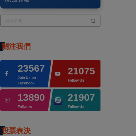
🕒 7:15:19 PM
關注我們
23567
21075
Join Us on
Follow Us
Facebook
13890
21907
Follwers
Follow Us
投票表決