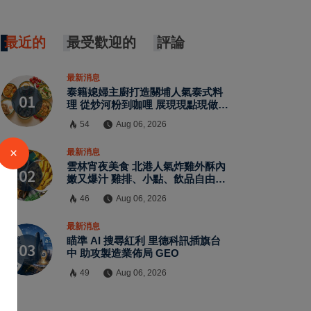
最近的
最受歡迎的
評論
最新消息
泰籍媳婦主廚打造關埔人氣泰式料
理 從炒河粉到咖哩 展現現點現做南
洋風味層次
54
Aug 06, 2026
×
最新消息
雲林宵夜美食 北港人氣炸雞外酥內
嫩又爆汁 雞排、小點、飲品自由搭
配
46
Aug 06, 2026
最新消息
瞄準 AI 搜尋紅利 里德科訊插旗台
中 助攻製造業佈局 GEO
49
Aug 06, 2026