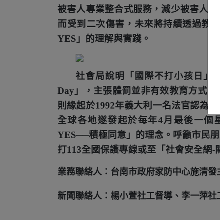
被害人專業整合式服務，減少被害人於
而受到二次傷害，未來將持續透過教
YES
」的理解與實踐。
社會局說明「國際不打小孩日」
Day
」，主張體罰並非有效教育方式，
則緣起於
1992
年義大利一名法官認為少
全球各地遂發起於每年
4
月最後一個
YES
──積極同意」的理念。呼籲市民
打
113
全國保護專線或至「社會安全網
-
業務聯絡人：台南市政府家防中心施清發
新聞聯絡人：楊小萱社工督導、李一萍社