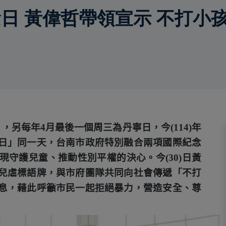
 黃偉哲帶領宣示 不打小孩 O
」，另每年
4
月最後一個周三為丹寧日，今
(114)
年
日」同一天，台南市政府特別融合兩項國際紀念
現守護兒童、推動性別平權的決心。今
(30)
日黃
兒虐標語牌，與市府團隊共同向社會傳遞「不打
息，藉此呼籲市民一起拒絕暴力，營造安全、尊