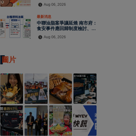
拍貼與扭蛋牆活動全公開
Aug 06, 2026
最新消息
中聯油脂案爭議延燒 南市府：
食安事件應回歸制度檢討、勿淪
政治攻防
Aug 06, 2026
圖片