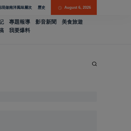
風味層次
歷史厚度 光影流動 胡焱榮用「石說新語」重構當代翡翠
August 6, 2026
記
專題報導
影音新聞
美食旅遊
稿
我要爆料