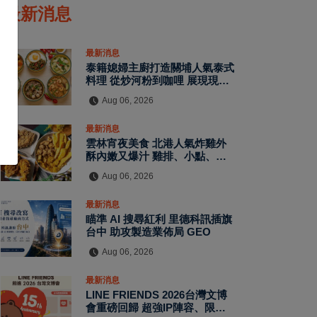
最新消息
最新消息
泰籍媳婦主廚打造關埔人氣泰式
料理 從炒河粉到咖哩 展現現點
現做南洋風味層次
Aug 06, 2026
最新消息
雲林宵夜美食 北港人氣炸雞外
酥內嫩又爆汁 雞排、小點、飲
品自由搭配
Aug 06, 2026
最新消息
瞄準 AI 搜尋紅利 里德科訊插旗
台中 助攻製造業佈局 GEO
Aug 06, 2026
最新消息
LINE FRIENDS 2026台灣文博
會重磅回歸 超強IP陣容、限定