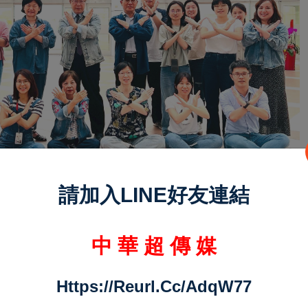
請加入LINE好友連結
年持續推動「親職賦能計畫」、「親職減壓服務
中 華 超 傳 媒
技巧，並透過社區倡議與民間協力強化在地兒少
助性侵害被害人，社會局自
105
年起結合司法、
Https://reurl.cc/adqW77
一站式服務」，透過一站式集中安排，就近提供