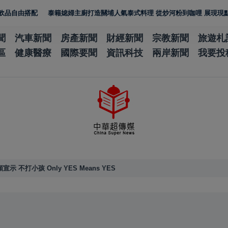
配
泰籍媳婦主廚打造關埔人氣泰式料理 從炒河粉到咖哩 展現現點現做南洋
聞
汽車新聞
房產新聞
財經新聞
宗教新聞
旅遊札
區
健康醫療
國際要聞
資訊科技
兩岸新聞
我要投
不打小孩 Only YES Means YES