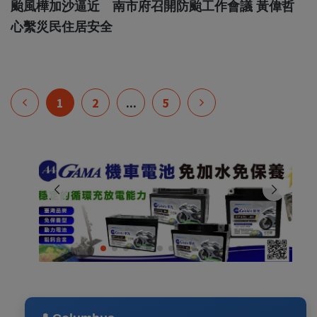
颱風樺加沙逼近 南市府召開防颱工作會議 黃偉哲
心繫災民住居安全
1
2
...
5