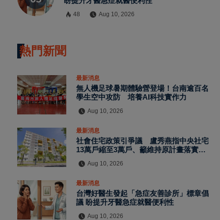
盼提升牙醫急症就醫便利性
48
Aug 10, 2026
熱門新聞
最新消息
無人機足球暑期體驗營登場！台南逾百名
學生空中攻防 培養AI科技實作力
Aug 10, 2026
最新消息
社會住宅政策引爭議 盧秀燕指中央社宅
13萬戶縮至3萬戶、籲維持原計畫落實居
住正義
Aug 10, 2026
最新消息
台灣好醫生發起「急症友善診所」標章倡
議 盼提升牙醫急症就醫便利性
Aug 10, 2026