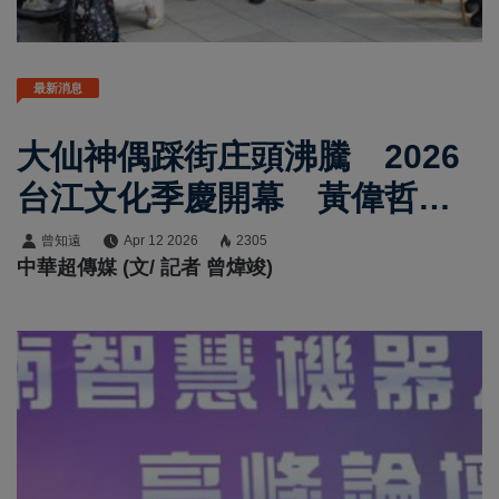
最新消息
大仙神偶踩街庄頭沸騰 2026
台江文化季慶開幕 黃偉哲市
長邀民共賞「內海派對‧庄頭看
曾知遠
Apr 12 2026
2305
中華超傳媒 (文/ 記者 曾煒竣)
戲」