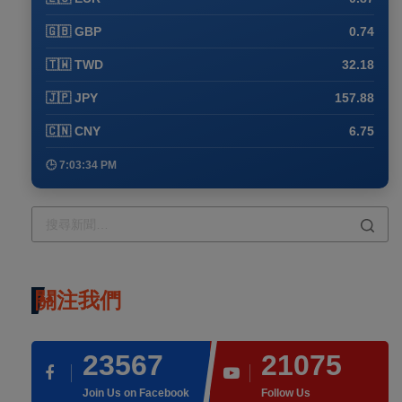
🇬🇧 GBP
0.74
🇹🇼 TWD
32.18
🇯🇵 JPY
157.88
🇨🇳 CNY
6.75
🕒 7:03:34 PM
關注我們
23567
21075
Join Us on Facebook
Follow Us