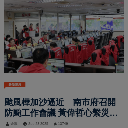
最新消息
颱風樺加沙逼近 南市府召開
防颱工作會議 黃偉哲心繫災民
住居安全
余溪
Sep 23 2025
13749