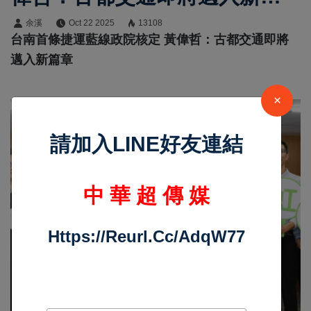
章
余溪
Oct 22 2025
13108
台南首條捷運藍線政院核定 黃偉哲：古都交通即將
邁入新篇章
×
請加入LINE好友連結
中 華 超 傳 媒
Https://reurl.cc/adqW77