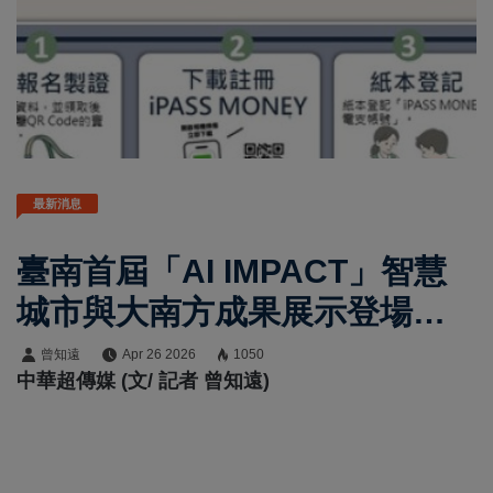
最新消息
臺南首屆「AI IMPACT」智慧
城市與大南方成果展示登場
黃偉哲市長邀體驗數位通行與
曾知遠
Apr 26 2026
1050
中華超傳媒 (文/ 記者 曾知遠)
AI應用新生活