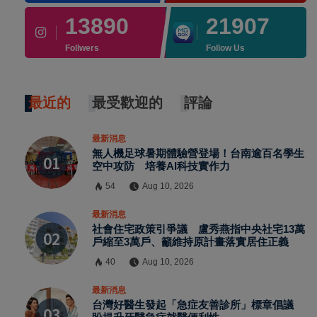
13890
21907
Follwers
Follow Us
最近的
最受歡迎的
評論
最新消息
無人機足球暑期體驗營登場！台南逾百名學生
空中攻防 培養AI科技實作力
54
Aug 10, 2026
最新消息
社會住宅政策引爭議 盧秀燕指中央社宅13萬
戶縮至3萬戶、籲維持原計畫落實居住正義
40
Aug 10, 2026
最新消息
台灣好醫生發起「急症友善診所」標章倡議