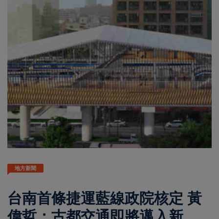
地方新聞
台南首條捷運藍線政院核定 黃
偉哲：古都交通即將邁入新篇