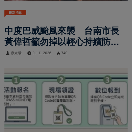
最新消息
中度巴威颱風來襲 台南市長
黃偉哲籲勿掉以輕心持續防
颱！
康永瑞
Jul 11 2026
740