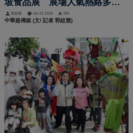
坡食品展 展場人氣熱絡多元
農產吸引國際買主
郭紋雅
Apr 21 2026
390
中華超傳媒 (文/ 記者 郭紋雅)