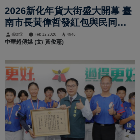
2026新化年貨大街盛大開幕 臺
南市長黃偉哲發紅包與民同樂
迎金馬年
張噬霆
Feb 12 2026
4946
中華超傳媒 (文/ 黃俊憲)