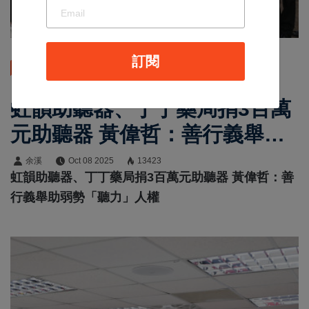
訂閱
地方新聞
虹韻助聽器、丁丁藥局捐3百萬
元助聽器 黃偉哲：善行義舉助
弱勢「聽力」人權
余溪
Oct 08 2025
13423
虹韻助聽器、丁丁藥局捐3百萬元助聽器 黃偉哲：善
行義舉助弱勢「聽力」人權