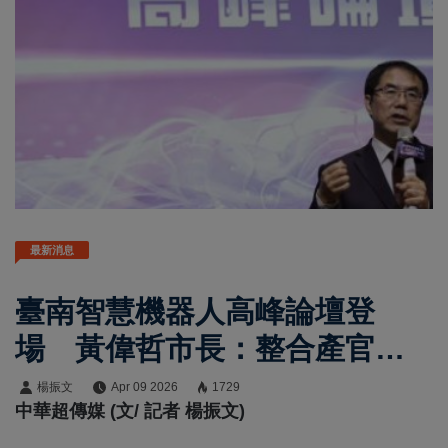
最新消息
臺南智慧機器人高峰論壇登
場 黃偉哲市長：整合產官學
研打造產業關鍵定位
楊振文
Apr 09 2026
1729
中華超傳媒 (文/ 記者 楊振文)