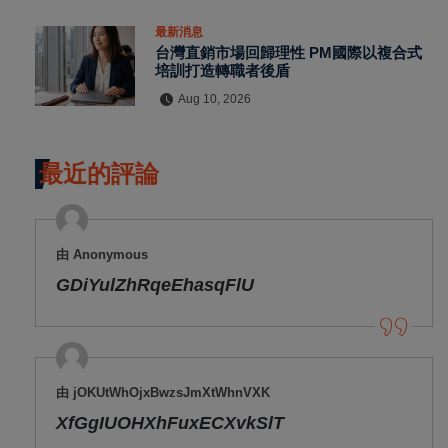
最新消息
台灣直銷市場回歸理性 PM國際以複合式
培訓打造轉職者後盾
Aug 10, 2026
最近的評論
由 Anonymous
GDiYulZhRqeEhasqFlU
由 jOKUtWhOjxBwzsJmXtWhnVXK
XfGgIUOHXhFuxECXvkSlT