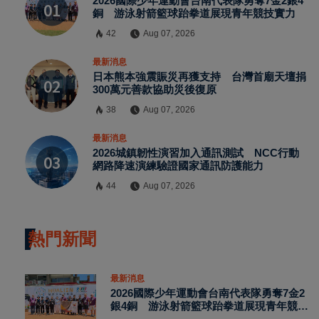
2026國際少年運動會台南代表隊勇奪7金2銀4
銅 游泳射箭籃球跆拳道展現青年競技實力
42
Aug 07, 2026
最新消息
日本熊本強震賑災再獲支持 台灣首廟天壇捐
300萬元善款協助災後復原
38
Aug 07, 2026
最新消息
2026城鎮韌性演習加入通訊測試 NCC行動
網路降速演練驗證國家通訊防護能力
44
Aug 07, 2026
熱門新聞
最新消息
2026國際少年運動會台南代表隊勇奪7金2
銀4銅 游泳射箭籃球跆拳道展現青年競技
實力