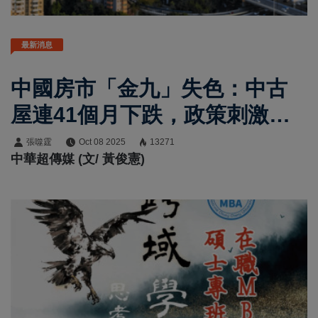
最新消息
中國房市「金九」失色：中古
屋連41個月下跌，政策刺激仍
待觀察
張噬霆
Oct 08 2025
13271
中華超傳媒 (文/ 黃俊憲)