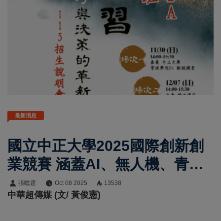
最新消息
國立中正大學2025國際創新創
業競賽 涵蓋AI、無人機、青年
創業 報名截止倒數10天 黃金機
張噬霆
Oct 08 2025
13538
中華超傳媒 (文/ 黃俊憲)
會不容錯過