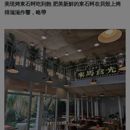
美現烤東石蚵吃到飽 肥美新鮮的東石蚵在貝殼上烤
得滋滋作響，略帶