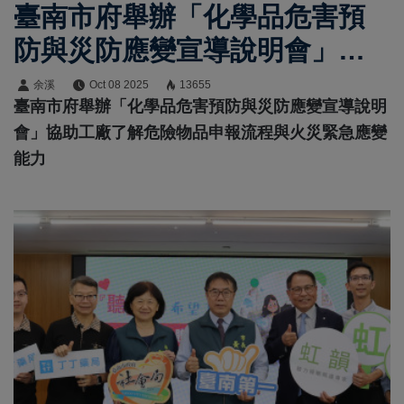
臺南市府舉辦「化學品危害預
防與災防應變宣導說明會」協
助工廠了解危險物品申報流程
余溪
Oct 08 2025
13655
臺南市府舉辦「化學品危害預防與災防應變宣導說明
與火災緊急應變能力
會」協助工廠了解危險物品申報流程與火災緊急應變
能力