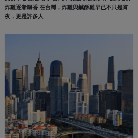
炸雞逐漸飄香 在台灣，炸雞與鹹酥雞早已不只是宵
夜，更是許多人