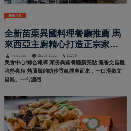
最新消息
全新苗栗異國料理餐廳推薦 馬
來西亞主廚精心打造正宗家鄉
菜色
lifetoutiao
Oct 08 2025
12775
美食中心/綜合報導 頭份異國餐廳新亮點 濃香文昌雞
強勢亮相 熱騰騰的叻沙香氣撲鼻而來，一口滑嫩文
昌雞、一勺濃烈