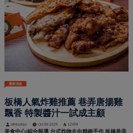
最新消息
板橋人氣炸雞推薦 巷弄唐揚雞
飄香 特製醬汁一試成主顧
lifetoutiao
Oct 08 2025
12409
美食中心/綜合報導 台式炸物走向精緻手作 板橋巷弄