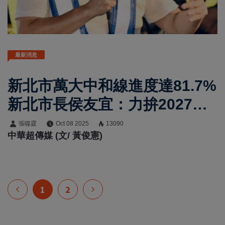
最新消息
新北市萬大中和線進度達81.7%
新北市長侯友宜：力拚2027年
完工 全線14分鐘直達中正紀念
張噬霆
Oct 08 2025
13090
中華超傳媒 (文/ 黃俊憲)
堂
1
2