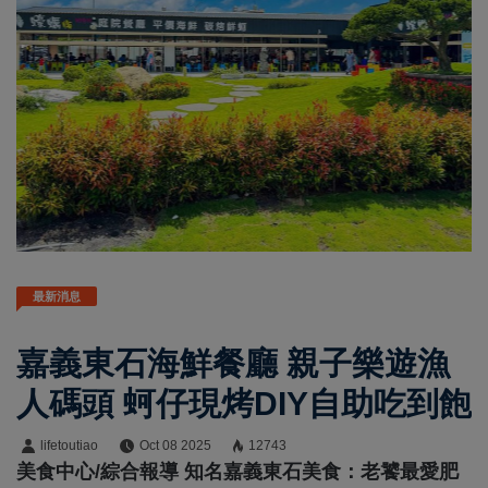
最新消息
嘉義東石海鮮餐廳 親子樂遊漁
人碼頭 蚵仔現烤DIY自助吃到飽
lifetoutiao
Oct 08 2025
12743
美食中心/綜合報導 知名嘉義東石美食：老饕最愛肥