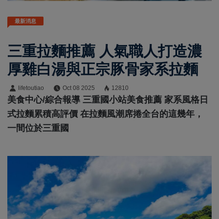
最新消息
三重拉麵推薦 人氣職人打造濃
厚雞白湯與正宗豚骨家系拉麵
lifetoutiao
Oct 08 2025
12810
美食中心/綜合報導 三重國小站美食推薦 家系風格日
式拉麵累積高評價 在拉麵風潮席捲全台的這幾年，
一間位於三重國