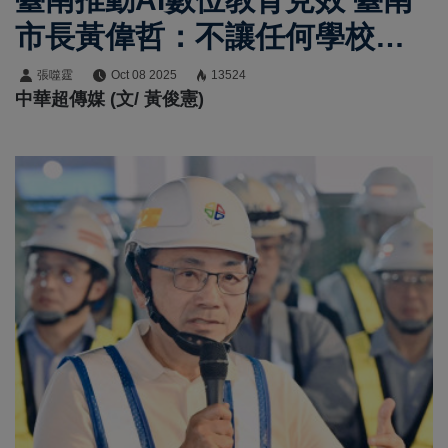
市長黃偉哲：不讓任何學校落
隊
張噬霆
Oct 08 2025
13524
中華超傳媒 (文/ 黃俊憲)