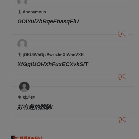
由 Anonymous
GDiYulZhRqeEhasqFlU
由 jOKUtWhOjxBwzsJmXtWhnVXK
XfGgIUOHXhFuxECXvkSlT
由 林岳維
好有趣的體驗!