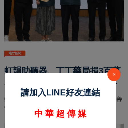
地方新聞
虹韻助聽器、丁丁藥局捐3百萬
×
元助聽器 黃偉哲：善行義舉助
弱勢「聽力」人權
請加入LINE好友連結
余溪
Oct 08 2025
13419
虹韻助聽器、丁丁藥局捐3百萬元助聽器 黃偉哲：善
行義舉助弱勢「聽力」人權
中 華 超 傳 媒