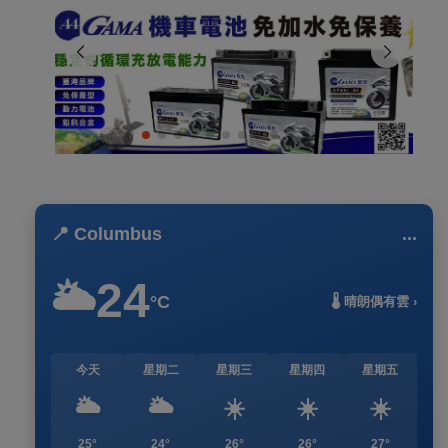
📍 Columbus
...
24
🌥️
°C
🌡️ 晴朗偶有雲 ›
今天
星期二
星期三
星期四
星期五
🌥️
🌥️
☀️
☀️
☀️
25°
24°
26°
26°
27°