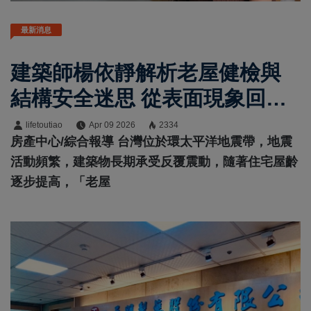
最新消息
建築師楊依靜解析老屋健檢與
結構安全迷思 從表面現象回到
整體受力判讀
lifetoutiao
Apr 09 2026
2334
房產中心/綜合報導 台灣位於環太平洋地震帶，地震
活動頻繁，建築物長期承受反覆震動，隨著住宅屋齡
逐步提高，「老屋