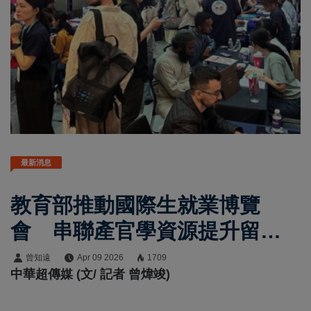
最新消息
教育部推動國際生就業博覽
會 串聯產官學資源提升留臺
就業機會
曾知遠
Apr 09 2026
1709
中華超傳媒 (文/ 記者 曾煒竣)