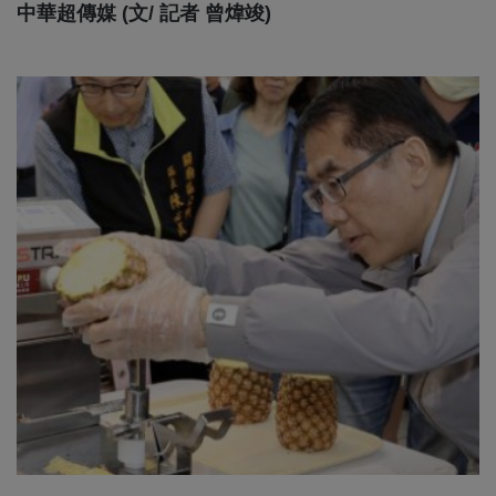
中華超傳媒 (文/ 記者 曾煒竣)