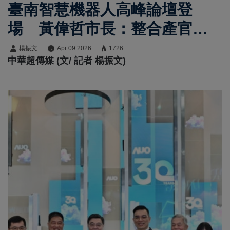
臺南智慧機器人高峰論壇登
場 黃偉哲市長：整合產官學
研打造產業關鍵定位
楊振文
Apr 09 2026
1726
中華超傳媒 (文/ 記者 楊振文)