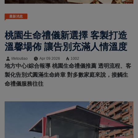
最新消息
桃園生命禮儀新選擇 客製打造
溫馨場佈 讓告別充滿人情溫度
lifetoutiao
Apr 09 2026
1002
地方中心/綜合報導 桃園生命禮儀推薦 透明流程、客
製化告別式圓滿生命終章 對多數家庭來說，接觸生
命禮儀服務往往