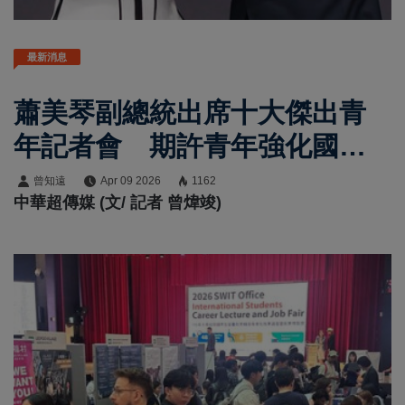
最新消息
蕭美琴副總統出席十大傑出青
年記者會 期許青年強化國際
視野迎戰全球變局
曾知遠
Apr 09 2026
1162
中華超傳媒 (文/ 記者 曾煒竣)