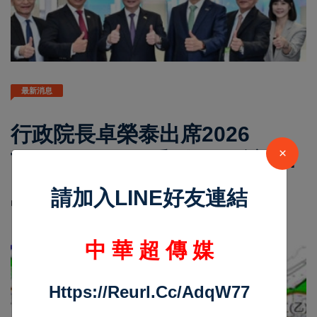
最新消息
行政院長卓榮泰出席2026
×
Touch Taiwan系列展 強調先
進顯示技術展現臺灣產業實力
葉柏熙
Apr 09 2026
1733
請加入LINE好友連結
中華超傳媒 (文/ 記者 葉柏熙)
中 華 超 傳 媒
Https://reurl.cc/adqW77