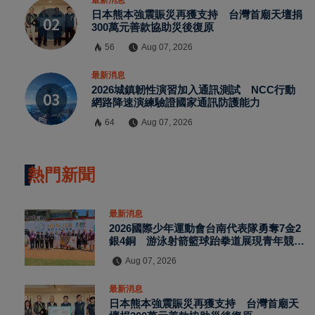
日本熊本強震賑災再獲支持 台灣首廟天壇捐
300萬元善款協助災後復原
56
Aug 07, 2026
最新消息
2026城鎮韌性演習加入通訊測試 NCC行動
網路降速演練驗證國家通訊防護能力
64
Aug 07, 2026
熱門新聞
最新消息
2026國際少年運動會台南代表隊勇奪7金2
銀4銅 游泳射箭籃球跆拳道展現青年競技
實力
Aug 07, 2026
最新消息
日本熊本強震賑災再獲支持 台灣首廟天