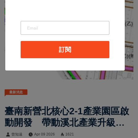
訂閱
最新消息
臺南新營北核心2-1產業園區啟
動開發 帶動溪北產業升級與
就業動能
曾知遠
Apr 09 2026
1621