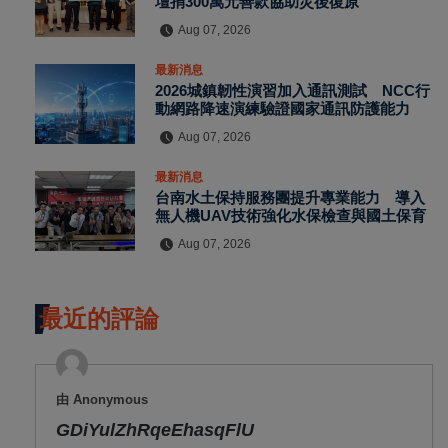
壇捐300萬元善款協助災後復原
Aug 07, 2026
最新消息
2026城鎮韌性演習加入通訊測試 NCC行
動網路降速演練驗證國家通訊防護能力
Aug 07, 2026
最新消息
台南水土保持服務團提升專業能力 導入
無人機UAV技術強化水保檢查與國土保育
Aug 07, 2026
最近的評論
由 Anonymous
GDiYulZhRqeEhasqFlU