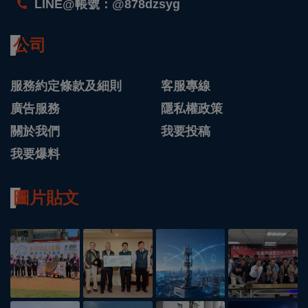
LINE@帳號：@878dzsyg
公司
服務約定條款及細則
客服專線
廣告服務
隱私權政策
關於我們
我要投稿
我要爆料
圖片貼文