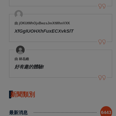
由 jOKUtWhOjxBwzsJmXtWhnVXK
XfGgIUOHXhFuxECXvkSlT
由 林岳維
好有趣的體驗!
新聞類別
最新消息
6443