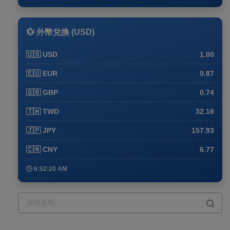
💱 外幣兌換 (USD)
🇺🇸 USD
1.00
🇪🇺 EUR
0.87
🇬🇧 GBP
0.74
🇹🇼 TWD
32.18
🇯🇵 JPY
157.93
🇨🇳 CNY
6.77
🕒 6:52:20 AM