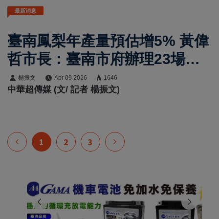
最新消息
臺南鳳梨年產量預估增5% 黃偉
哲市長：臺南市府辦理23場國
內外拓銷強化產銷調節
楊振文
Apr 09 2026
1646
中華超傳媒 (文/ 記者 楊振文)
1
2
3