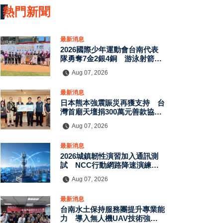
熱門新聞
最新消息
2026國際少年運動會台南代表
隊勇奪7金2銀4銅 游泳射箭籃
球跆拳道展現青年競技實力
Aug 07, 2026
最新消息
日本熊本強震賑災再獲支持 台
灣首廟天壇捐300萬元善款協助
災後復原
Aug 07, 2026
最新消息
2026城鎮韌性演習加入通訊測
試 NCC行動網路降速演練驗
證國家通訊防護能力
Aug 07, 2026
最新消息
台南水土保持服務團提升專業能
力 導入無人機UAV技術強化