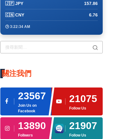
🇯🇵 JPY
157.86
🇨🇳 CNY
6.76
🕒 3:22:34 AM
關注我們
23567
21075
Join Us on
Follow Us
Facebook
13890
21907
Follwers
Follow Us