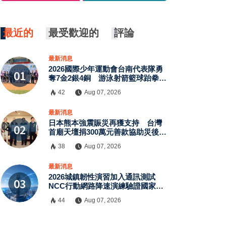
最近的
最受歡迎的
評論
最新消息
2026國際少年運動會台南代表隊勇
奪7金2銀4銅 游泳射箭籃球跆拳道
展現青年競技實力
42
Aug 07, 2026
×
最新消息
日本熊本強震賑災再獲支持 台灣
首廟天壇捐300萬元善款協助災後復
原
38
Aug 07, 2026
最新消息
2026城鎮韌性演習加入通訊測試
NCC行動網路降速演練驗證國家通
訊防護能力
44
Aug 07, 2026