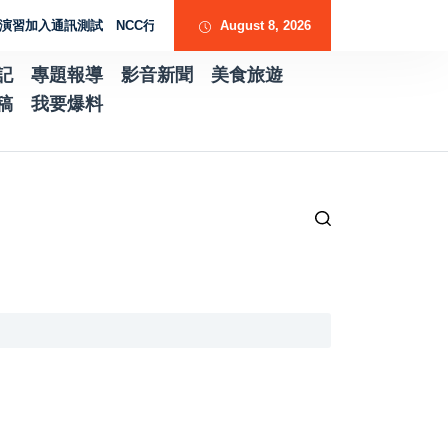
加入通訊測試 NCC行動網路降速演練驗證國家通訊防護能力
August 8, 2026
台南水土保持服
記
專題報導
影音新聞
美食旅遊
稿
我要爆料