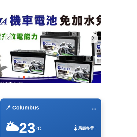
📍 Columbus
...
23
🌥️
°C
🌡️ 局部多雲 ›