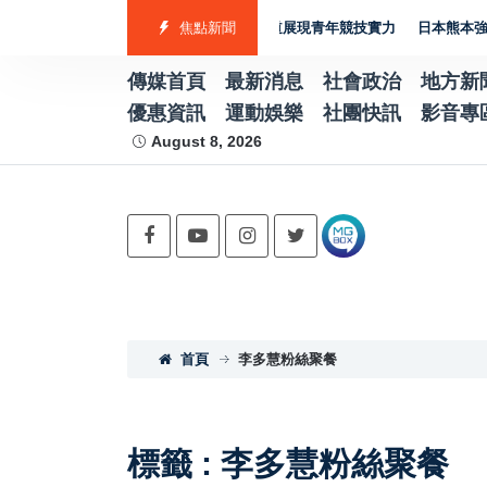
隊勇奪7金2銀4銅 游泳射箭籃球跆拳道展現青年競技實力
焦點新聞
日本熊本強震賑災再
傳媒首頁
最新消息
社會政治
地方新
優惠資訊
運動娛樂
社團快訊
影音專
August 8, 2026
首頁
李多慧粉絲聚餐
標籤 : 李多慧粉絲聚餐