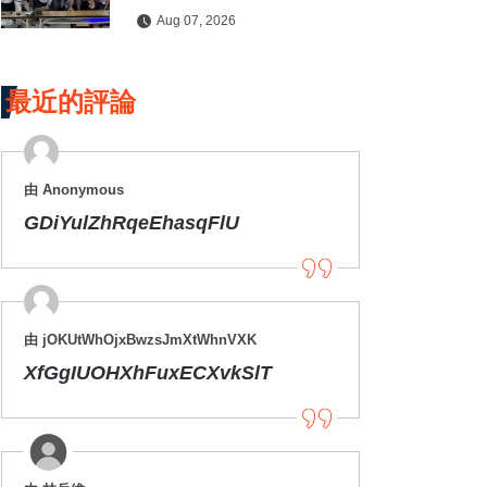
水保檢查與國土保育
Aug 07, 2026
最近的評論
由 Anonymous
GDiYulZhRqeEhasqFlU
由 jOKUtWhOjxBwzsJmXtWhnVXK
XfGgIUOHXhFuxECXvkSlT