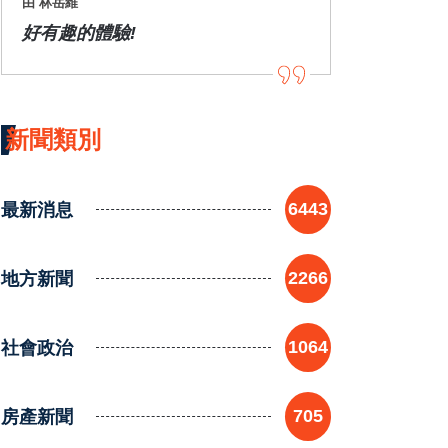
由 林岳維
好有趣的體驗!
新聞類別
最新消息
6443
地方新聞
2266
社會政治
1064
房產新聞
705