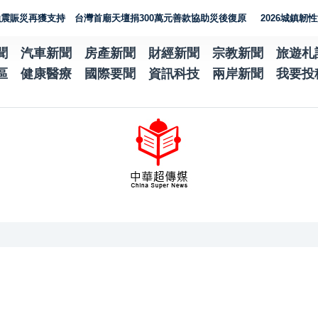
獲支持 台灣首廟天壇捐300萬元善款協助災後復原
2026城鎮韌性演習
聞
汽車新聞
房產新聞
財經新聞
宗教新聞
旅遊札
區
健康醫療
國際要聞
資訊科技
兩岸新聞
我要投