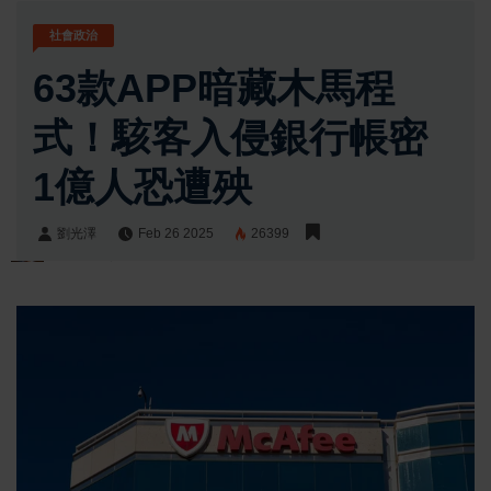
社會政治
63款APP暗藏木馬程
式！駭客入侵銀行帳密
1億人恐遭殃
劉光澤
Feb 26 2025
26399
劉光澤
Share: