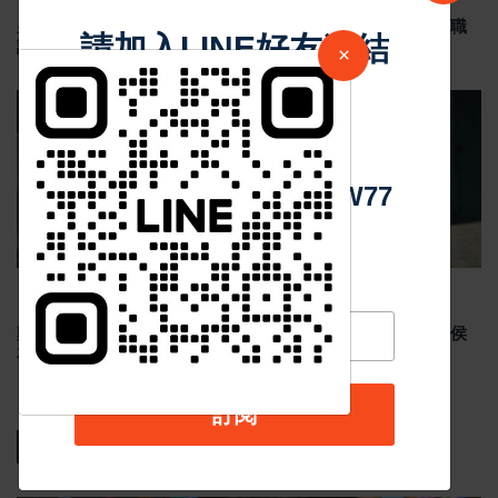
皇尚科技總裁黃峻哲先生談臺灣缺工現況 婉拒友人兒子求職
請加入LINE好友連結
請託 揭企業徵才與青年就業現實
×
中 華 超 傳 媒
最新消息
Https://reurl.cc/adqW77
Jul 21 2026
633
鄭南榕案轉型正義調查再掀討論 監委追查警方拘提過程 侯
友宜拒約詢受關注
訂閱
熱門新聞