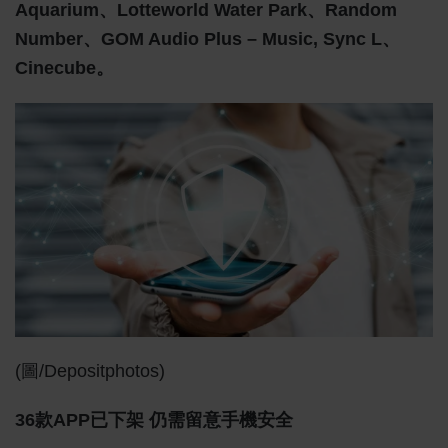
Aquarium、Lotteworld Water Park、Random
Number、GOM Audio Plus – Music, Sync L、
Cinecube。
(圖/depositphotos)
36款APP已下架 仍需留意手機安全