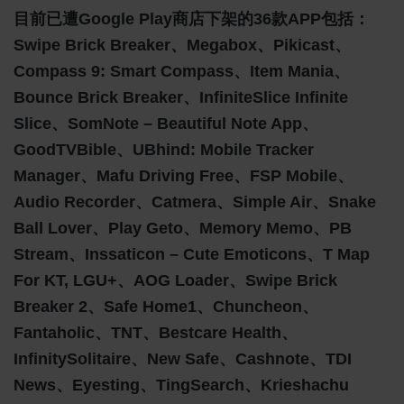
目前已遭Google Play商店下架的36款APP包括：
Swipe Brick Breaker、Megabox、Pikicast、
Compass 9: Smart Compass、Item Mania、
Bounce Brick Breaker、InfiniteSlice Infinite
Slice、SomNote – Beautiful Note App、
GoodTVBible、UBhind: Mobile Tracker
Manager、Mafu Driving Free、FSP Mobile、
Audio Recorder、Catmera、Simple Air、Snake
Ball Lover、Play Geto、Memory Memo、PB
Stream、Inssaticon – Cute Emoticons、T Map
For KT, LGU+、AOG Loader、Swipe Brick
Breaker 2、Safe Home1、Chuncheon、
Fantaholic、TNT、Bestcare Health、
InfinitySolitaire、New Safe、Cashnote、TDI
News、Eyesting、TingSearch、Krieshachu