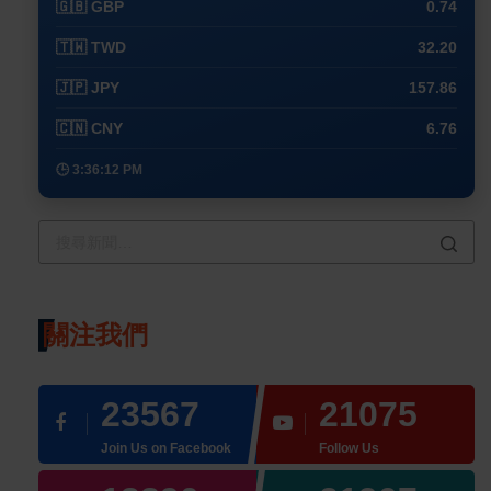
🇬🇧 GBP
0.74
🇹🇼 TWD
32.20
🇯🇵 JPY
157.86
🇨🇳 CNY
6.76
🕒 3:36:12 PM
關注我們
23567
21075
Join Us on Facebook
Follow Us