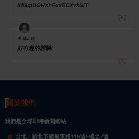
XfGgIUOHXhFuxECXvkSlT
由 林岳維
好有趣的體驗!
關於我們
我們是全球即時新聞網站
台北 : 新北市館前東路116號5樓之7號