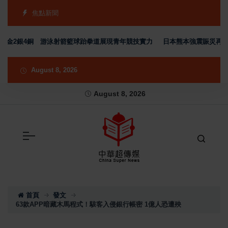
焦點新聞
金2銀4銅 游泳射箭籃球跆拳道展現青年競技實力
日本熊本強震賑災再獲支持
August 8, 2026
August 8, 2026
首頁
發文
63款APP暗藏木馬程式！駭客入侵銀行帳密 1億人恐遭殃