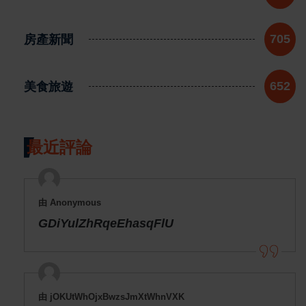
房產新聞
705
美食旅遊
652
最近評論
由 Anonymous
GDiYulZhRqeEhasqFlU
由 jOKUtWhOjxBwzsJmXtWhnVXK