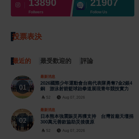
13890
21907
Follwers
Follow Us
投票表決
最近的
最受歡迎的
評論
最新消息
2026國際少年運動會台南代表隊勇奪7金2銀4
銅 游泳射箭籃球跆拳道展現青年競技實力
52
Aug 07, 2026
最新消息
日本熊本強震賑災再獲支持 台灣首廟天壇捐
300萬元善款協助災後復原
52
Aug 07, 2026