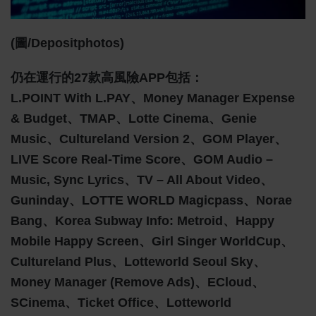
(圖/depositphotos)
仍在運行的27款高風險APP包括：
L.POINT With L.PAY、Money Manager Expense
& Budget、TMAP、Lotte Cinema、Genie
Music、Cultureland Version 2、GOM Player、
LIVE Score Real-Time Score、GOM Audio –
Music, Sync Lyrics、TV – All About Video、
Guninday、LOTTE WORLD Magicpass、Norae
Bang、Korea Subway Info: Metroid、Happy
Mobile Happy Screen、Girl Singer WorldCup、
Cultureland Plus、Lotteworld Seoul Sky、
Money Manager (Remove Ads)、ECloud、
SCinema、Ticket Office、Lotteworld