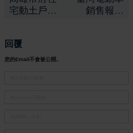
宅動土戶數
銷售報告
六都第一
2024出爐，
115年底將
特斯拉
回覆
完工5千戶
Model Y銷
售長虹，民
您的Email不會被公開。
族品牌納智
捷Luxgen
N7強勢挑戰