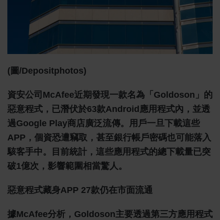
(圖/depositphotos)
資安公司McAfee近期發現一款名為「Goldoson」的
惡意程式，已潛伏於63款Android應用程式內，並透
過Google Play商店廣泛流傳。用戶一旦下載這些
APP，個資恐遭竊取，甚至銀行帳戶密碼也可能落入
駭客手中。目前統計，這些應用程式的總下載量已突
破1億次，影響範圍相當驚人。
惡意程式藏身APP 27款仍在市面流通
據McAfee分析，Goldoson主要透過第三方應用程式