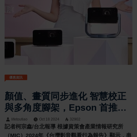
優惠資訊
顏值、畫質同步進化 智慧校正
與多角度腳架，Epson 首推玫
瑰粉行動娛樂投影機
lifetoutiao
Oct 18 2024
32902
記者柯宗鑫/台北報導 根據資策會產業情報研究所
（MIC）2024年《台灣影音觀看行為報告》顯示，串