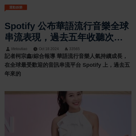
運動娛樂
Spotify 公布華語流行音樂全球
串流表現，過去五年收聽次數
成長達四倍
lifetoutiao
Oct 18 2024
33565
記者柯宗鑫/綜合報導 華語流行音樂人氣持續成長，
在全球最受歡迎的音訊串流平台 Spotify 上，過去五
年來的