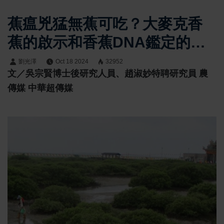
蕉瘟兇猛無蕉可吃？大麥克香
蕉的啟示和香蕉DNA鑑定的應
用
劉光澤
Oct 18 2024
32952
文／吳宗賢博士後研究人員、趙淑妙特聘研究員 農
傳媒 中華超傳媒