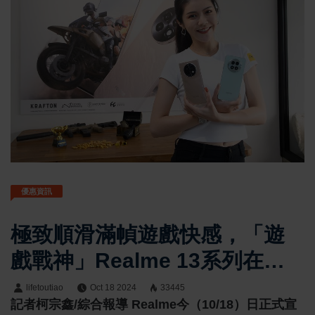
優惠資訊
極致順滑滿幀遊戲快感，「遊
戲戰神」realme 13系列在台
登場！
lifetoutiao
Oct 18 2024
33445
記者柯宗鑫/綜合報導 Realme今（10/18）日正式宣