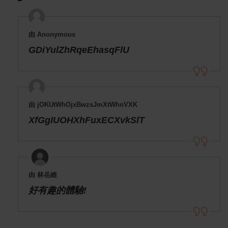
由 Anonymous
GDiYulZhRqeEhasqFlU
由 jOKUtWhOjxBwzsJmXtWhnVXK
XfGgIUOHXhFuxECXvkSlT
由 林岳維
好有趣的體驗!