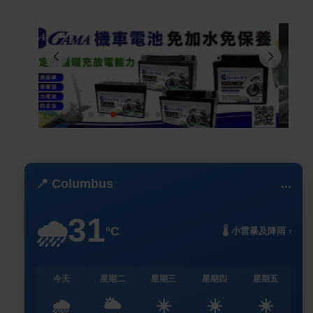
📍 Columbus
...
31
🌧️
°C
🌡️ 小雷暴及降雨 ›
今天
星期二
星期三
星期四
星期五
🌧️
🌥️
☀️
☀️
☀️