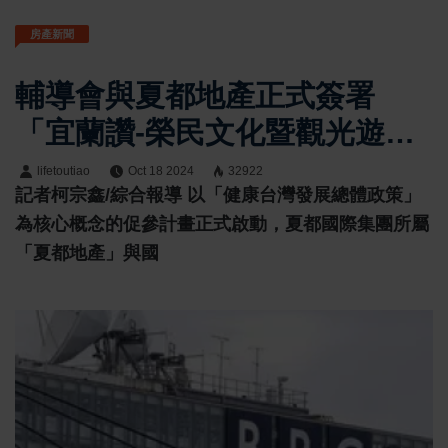
房產新聞
輔導會與夏都地產正式簽署
「宜蘭讚-榮民文化暨觀光遊憩
興建營運移轉案」，為「健康
lifetoutiao
Oct 18 2024
32922
記者柯宗鑫/綜合報導 以「健康台灣發展總體政策」
台灣未來示範園區」打造全新
為核心概念的促參計畫正式啟動，夏都國際集團所屬
願景
「夏都地產」與國