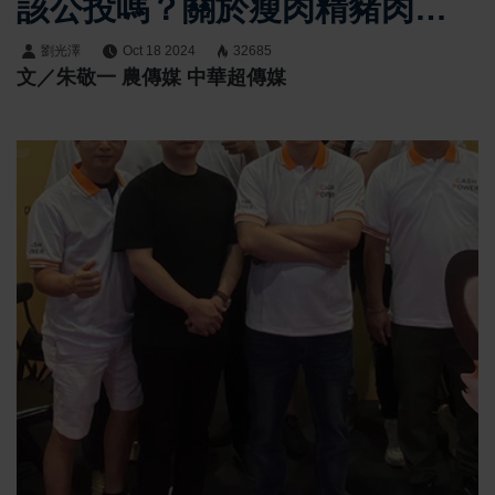
該公投嗎？關於瘦肉精豬肉進
口一案
劉光澤
Oct 18 2024
32685
文／朱敬一 農傳媒 中華超傳媒