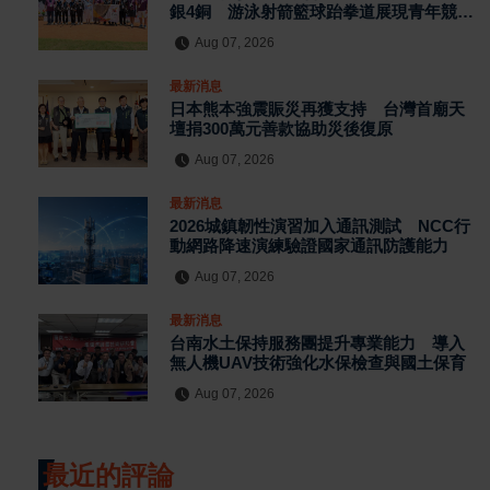
銀4銅 游泳射箭籃球跆拳道展現青年競技
實力
Aug 07, 2026
最新消息
日本熊本強震賑災再獲支持 台灣首廟天
壇捐300萬元善款協助災後復原
Aug 07, 2026
最新消息
2026城鎮韌性演習加入通訊測試 NCC行
動網路降速演練驗證國家通訊防護能力
Aug 07, 2026
最新消息
台南水土保持服務團提升專業能力 導入
無人機UAV技術強化水保檢查與國土保育
Aug 07, 2026
最近的評論