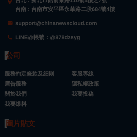
台北 : 新北市館前東路116號5樓之7號
台南 : 台南市安平區永華路二段684號4樓
support@chinanewscloud.com
LINE@帳號：@878dzsyg
公司
服務約定條款及細則
客服專線
廣告服務
隱私權政策
關於我們
我要投稿
我要爆料
圖片貼文