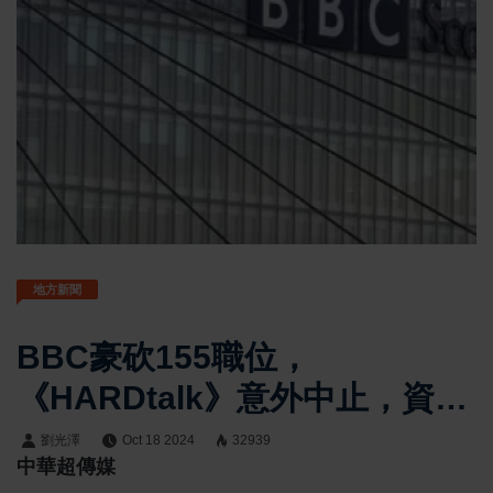
地方新聞
BBC豪砍155職位，
《HARDtalk》意外中止，資深
媒體人怒斥短視！
劉光澤
Oct 18 2024
32939
中華超傳媒