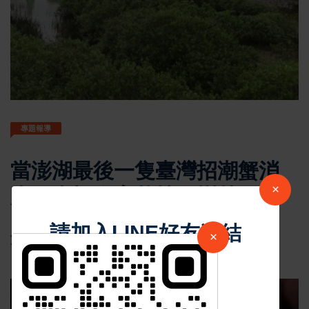
專題報導
當澎湖最後一隻臺灣招潮蟹消
×
失？青螺復育栽植紅樹林何罪
之有
劉光澤
Oct 18 2024
33063
請加入LINE好友連結
×
文、圖／范貴珠 農傳媒 中華超傳媒
中 華 超 傳 媒