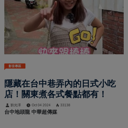
影音專區
隱藏在台中巷弄內的日式小吃
店！關東煮各式餐點都有！
劉光澤
Oct 04 2024
33138
台中地頭龍 中華超傳媒