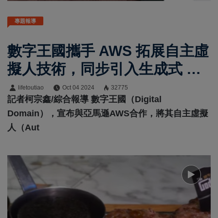
專題報導
數字王國攜手 AWS 拓展自主虛
擬人技術，同步引入生成式 AI
功能
lifetoutiao
Oct 04 2024
32775
記者柯宗鑫/綜合報導 數字王國（Digital
Domain），宣布與亞馬遜AWS合作，將其自主虛擬
人（Aut