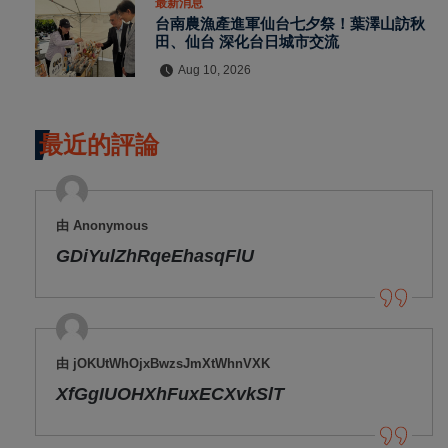
最新消息
台南農漁產進軍仙台七夕祭！葉澤山訪秋
田、仙台 深化台日城市交流
Aug 10, 2026
最近的評論
由 Anonymous
GDiYulZhRqeEhasqFlU
由 jOKUtWhOjxBwzsJmXtWhnVXK
XfGgIUOHXhFuxECXvkSlT