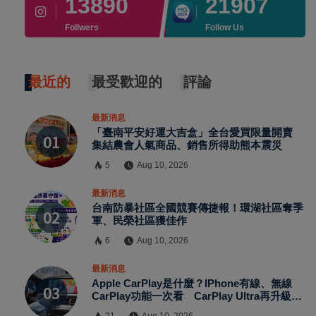
13890
21907
Follwers
Follow Us
最近的
最受歡迎的
評論
最新消息
「臺南平安好運大吉盒」全台愛買限量開賣
集結農會人氣商品、銷售所得助熊本震災
5
Aug 10, 2026
最新消息
台南防暴社區全國競賽傳捷報！環湖社區奪季
軍、民榮社區獲佳作
6
Aug 10, 2026
最新消息
Apple CarPlay是什麼？iPhone有線、無線
CarPlay功能一次看 CarPlay Ultra再升級車
機、儀表與空調