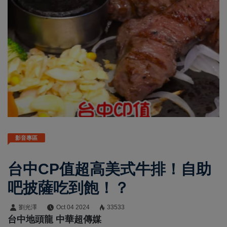
影音專區
台中CP值超高美式牛排！自助
吧披薩吃到飽！？
劉光澤
Oct 04 2024
33533
台中地頭龍 中華超傳媒