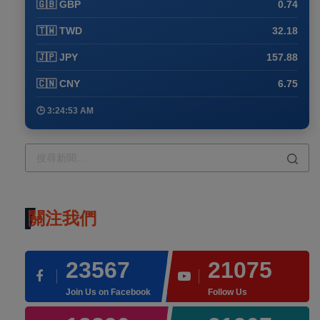
🇬🇧 GBP
0.74
🇹🇼 TWD
32.18
🇯🇵 JPY
157.88
🇨🇳 CNY
6.75
🕒 3:25:04 AM
關注我們
23567
21075
Join Us on Facebook
Follow Us