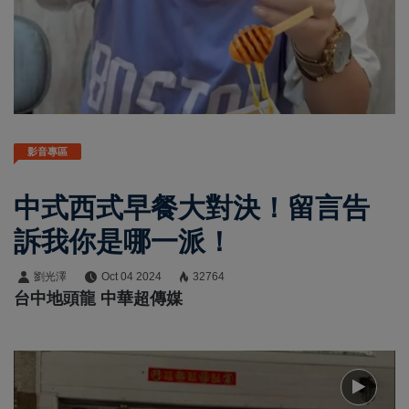
影音專區
中式西式早餐大對決！留言告
訴我你是哪一派！
劉光澤
Oct 04 2024
32764
台中地頭龍 中華超傳媒