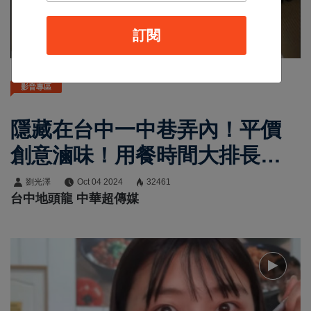
訂閱
影音專區
隱藏在台中一中巷弄內！平價
創意滷味！用餐時間大排長
龍！？
劉光澤
Oct 04 2024
32461
台中地頭龍 中華超傳媒