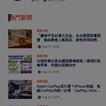
21
Aug 10, 2026
熱門新聞
最新消息
「臺南平安好運大吉盒」全台愛買限量開
賣 集結農會人氣商品、銷售所得助熊本
震災
Aug 10, 2026
最新消息
台南防暴社區全國競賽傳捷報！環湖社區
奪季軍、民榮社區獲佳作
Aug 10, 2026
最新消息
Apple CarPlay是什麼？iPhone有線、無
線CarPlay功能一次看 CarPlay Ultra再
升級車機、儀表與空調
Aug 10, 2026