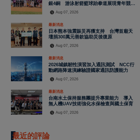
銀4銅 游泳射箭籃球跆拳道展現青年競技
實力
Aug 07, 2026
最新消息
日本熊本強震賑災再獲支持 台灣首廟天
壇捐300萬元善款協助災後復原
Aug 07, 2026
最新消息
2026城鎮韌性演習加入通訊測試 NCC行
動網路降速演練驗證國家通訊防護能力
Aug 07, 2026
最新消息
台南水土保持服務團提升專業能力 導入
無人機UAV技術強化水保檢查與國土保育
Aug 07, 2026
最近的評論