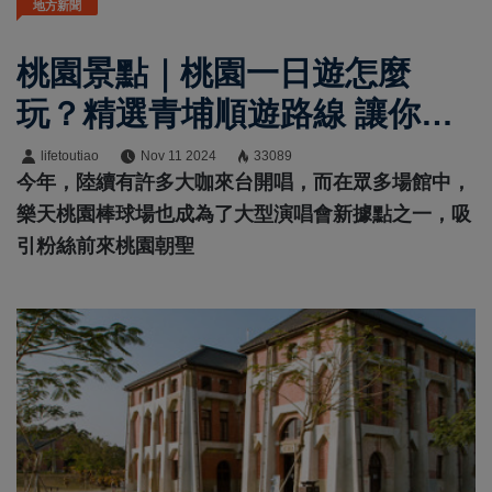
地方新聞
桃園景點｜桃園一日遊怎麼
玩？精選青埔順遊路線 讓你玩
好玩滿美照拍不完
lifetoutiao
Nov 11 2024
33089
今年，陸續有許多大咖來台開唱，而在眾多場館中，
樂天桃園棒球場也成為了大型演唱會新據點之一，吸
引粉絲前來桃園朝聖