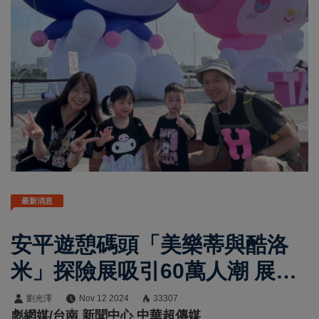
最新消息
安平遊憩碼頭「美樂蒂與酷洛
米」探險展吸引60萬人潮 展期
倒數 把握時間來打卡！
劉光澤
Nov 12 2024
33307
彪網媒/台南 新聞中心 中華超傳媒