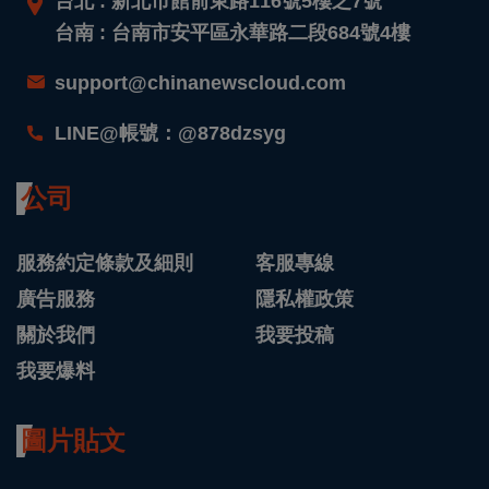
台北 : 新北市館前東路116號5樓之7號
台南 : 台南市安平區永華路二段684號4樓
support@chinanewscloud.com
LINE@帳號：@878dzsyg
公司
服務約定條款及細則
客服專線
廣告服務
隱私權政策
關於我們
我要投稿
我要爆料
圖片貼文