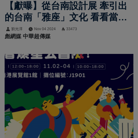
【獻曝】從台南設計展 牽引出
的台南「雅座」文化 看看當年
阿公在哪裡設計阿嬤
劉光澤
Nov 04 2024
33473
彪網媒 中華超傳媒