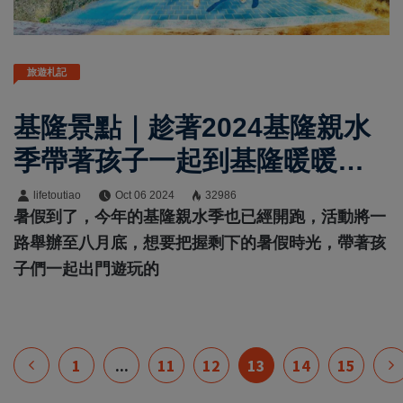
旅遊札記
基隆景點｜趁著2024基隆親水
季帶著孩子一起到基隆暖暖走
走！
lifetoutiao
Oct 06 2024
32986
暑假到了，今年的基隆親水季也已經開跑，活動將一
路舉辦至八月底，想要把握剩下的暑假時光，帶著孩
子們一起出門遊玩的
1
...
11
12
13
14
15