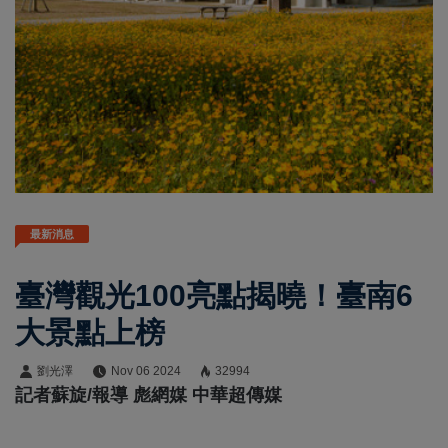
最新消息
臺灣觀光100亮點揭曉！臺南6
大景點上榜
劉光澤
Nov 06 2024
32994
記者蘇旋/報導 彪網媒 中華超傳媒