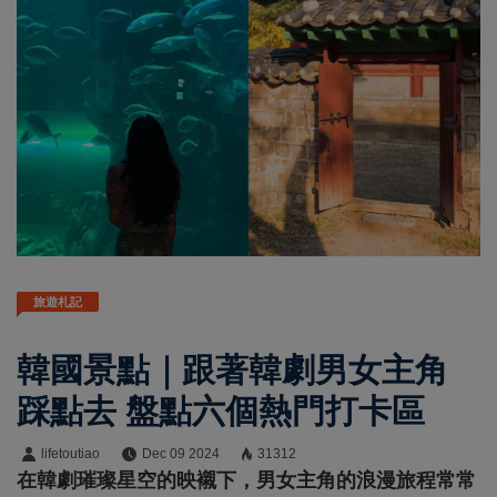
旅遊札記
韓國景點｜跟著韓劇男女主角
踩點去 盤點六個熱門打卡區
lifetoutiao
Dec 09 2024
31312
在韓劇璀璨星空的映襯下，男女主角的浪漫旅程常常