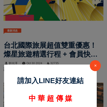
最新消息
台北國際旅展超值雙重優惠！
燦星旅遊精選行程 + 會員快閃
折扣限時開搶
劉光澤
Oct 30 2024
32735
×
記者蘇旋/報導 彪網媒 中華超傳媒
請加入LINE好友連結
中 華 超 傳 媒