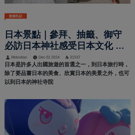
旅遊札記
日本景點｜參拜、抽籤、御守
必訪日本神社感受日本文化 祈
求神明保佑
lifetoutiao
Dec 02 2024
31537
日本是許多人出國旅遊的首選之一，到日本旅行時，
除了要品嘗日本的美食、欣賞日本的美景之外，也可
以到日本的神社寺院