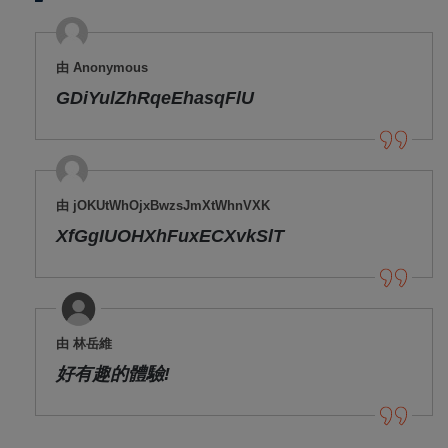
由 Anonymous
GDiYulZhRqeEhasqFlU
由 jOKUtWhOjxBwzsJmXtWhnVXK
XfGgIUOHXhFuxECXvkSlT
由 林岳維
好有趣的體驗!