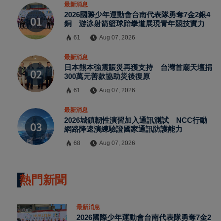
最新消息
2026國際少年運動會台南代表隊勇奪7金2銀4
銅 游泳射箭籃球跆拳道展現青年競技實力
61
Aug 07, 2026
最新消息
日本熊本強震賑災再獲支持 台灣首廟天壇捐
300萬元善款協助災後復原
61
Aug 07, 2026
最新消息
2026城鎮韌性演習加入通訊測試 NCC行動
網路降速演練驗證國家通訊防護能力
68
Aug 07, 2026
熱門新聞
最新消息
2026國際少年運動會台南代表隊勇奪7金2