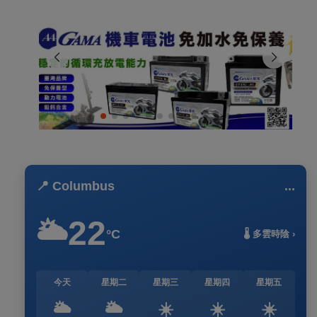
📍 Columbus
...
22
🌥️
°C
🌡️ 多雲時陰 ›
今天
星期二
星期三
星期四
星期五
🌥️
🌥️
☀️
☀️
☀️