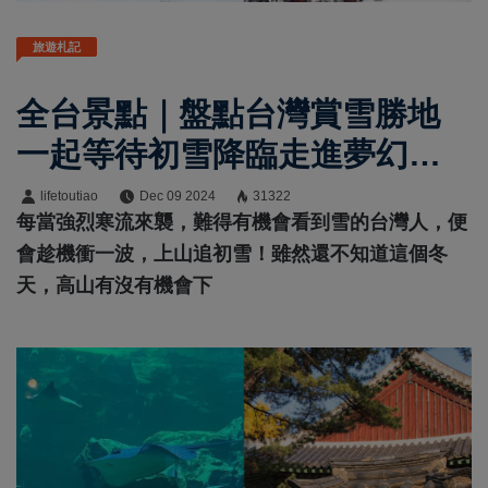
旅遊札記
全台景點｜盤點台灣賞雪勝地
一起等待初雪降臨走進夢幻冰
雪世界
lifetoutiao
Dec 09 2024
31322
每當強烈寒流來襲，難得有機會看到雪的台灣人，便
會趁機衝一波，上山追初雪！雖然還不知道這個冬
天，高山有沒有機會下