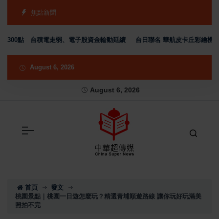
焦點新聞
0點 台積電走弱、電子股資金輪動延續
台日聯名 華航皮卡丘彩繪機塗裝 現身京
August 6, 2026
August 6, 2026
首頁
發文
桃園景點｜桃園一日遊怎麼玩？精選青埔順遊路線 讓你玩好玩滿美
照拍不完