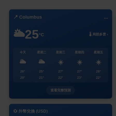
📍 Columbus
...
25
🌥️
°C
🌡️ 局部多雲 ›
今天
星期二
星期三
星期四
星期五
🌥️
🌥️
☀️
☀️
☀️
26°
25°
27°
27°
28°
20°
21°
22°
23°
22°
查看完整預測
💱 外幣兌換 (USD)