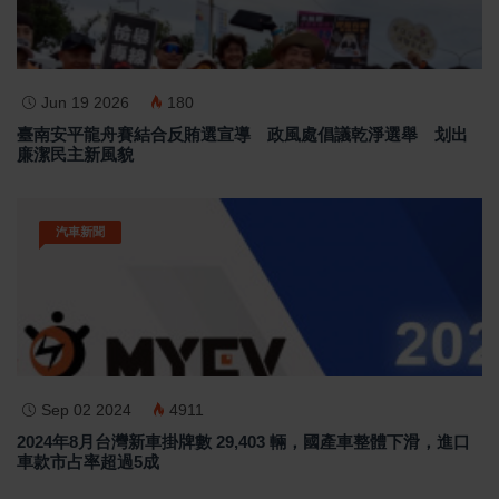
Jun 19 2026
180
臺南安平龍舟賽結合反賄選宣導 政風處倡議乾淨選舉 划出
廉潔民主新風貌
汽車新聞
Sep 02 2024
4911
2024年8月台灣新車掛牌數 29,403 輛，國產車整體下滑，進口
車款市占率超過5成