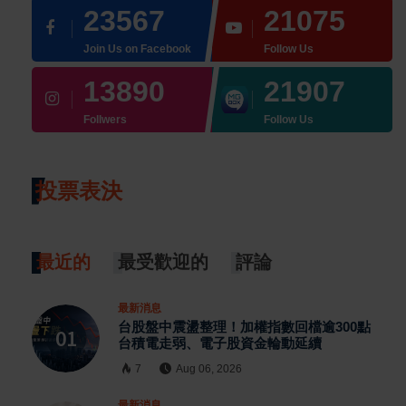
23567
21075
Join Us on Facebook
Follow Us
13890
21907
Follwers
Follow Us
投票表決
最近的
最受歡迎的
評論
最新消息
台股盤中震盪整理！加權指數回檔逾300點
台積電走弱、電子股資金輪動延續
7
Aug 06, 2026
最新消息