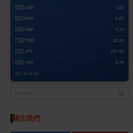
🇺🇸 USD
1.00
🇪🇺 EUR
0.87
🇬🇧 GBP
0.74
🇹🇼 TWD
32.20
🇯🇵 JPY
157.61
🇨🇳 CNY
6.76
🕒 2:36:53 AM
關注我們