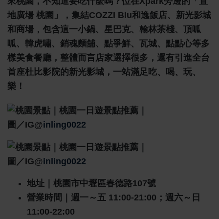
來桃園，不知道要吃什麼嗎？位在Xpark旁邊的「置
地廣場 桃園」，集結COZZI Blu和逸飯店、新光影城
和商場，包含這一小鍋、星巴克、翰林茶棧、頂呱
呱、韓虎嘯、銷魂麵舖、點爭鮮、瓦城、點點心等多
樣美食餐廳，整體而言店家選擇很多，還有引進全台
首座杜比影院的新光影城，一站滿足吃、喝、玩、
樂！
圖／IG@
inling0022
圖／IG@
inling0022
地址｜桃園市中壢區春德路107號
營業時間｜週一～五 11:00-21:00；週六～日
11:00-22:00