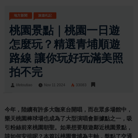
地方新聞
旅遊札記
桃園景點｜桃園一日遊
怎麼玩？精選青埔順遊
路線 讓你玩好玩滿美照
拍不完
lifetoutiao
Nov 11 2024
33083
lifetoutiao
Share:
今年，陸續有許多大咖來台開唱，而在眾多場館中，
樂天桃園棒球場也成為了大型演唱會新據點之一，吸
引粉絲前來桃園朝聖。如果想要順遊鄰近桃園景點，
該如何安排呢？本篇以桃園青埔為主軸，盤點了交通