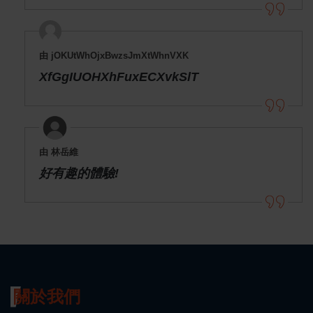
由 jOKUtWhOjxBwzsJmXtWhnVXK
XfGgIUOHXhFuxECXvkSlT
由 林岳維
好有趣的體驗!
關於我們