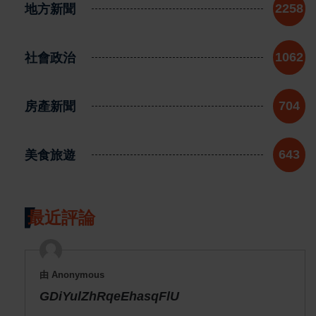
地方新聞
2258
社會政治
1062
房產新聞
704
美食旅遊
643
最近評論
由 Anonymous
GDiYulZhRqeEhasqFlU