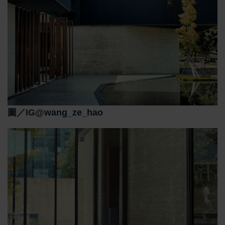
圖／IG@
wang_ze_hao