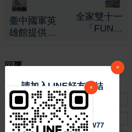
全家雙十一
臺中國軍英
「FUN心
雄館提供官
取」優惠滿
兵及眷屬租
滿 11月就是
屋優惠 生活
這麼幸福！
回覆
便利設施齊
×
全
您的Email不會被公開。
請加入LINE好友連結
×
中 華 超 傳 媒
Https://reurl.cc/adqW77