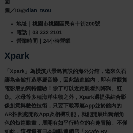
圖／IG@
dian_tsou
地址｜桃園市桃園區民有十街200號
電話｜03 332 2101
營業時間｜24小時營業
Xpark
「Xpark」為橫濱八景島首設的海外分館，邀來久石
讓為全館打造專屬音樂，因此踏進館內，即有種觀賞
電影般的獨特體驗！除了可以近距離看到海獅、魟
魚、水母等多種海洋生物之外，Xpark還提供結合影
像創意與數位技術，只要下載專屬App並於館內的
AR拍照處開啟App及相機功能，就能開展出獨創角
色的短篇動畫，展開有如平行時空的有趣冒險。不僅
如此，這裡還有日本咖啡連鎖店「Xcafe By