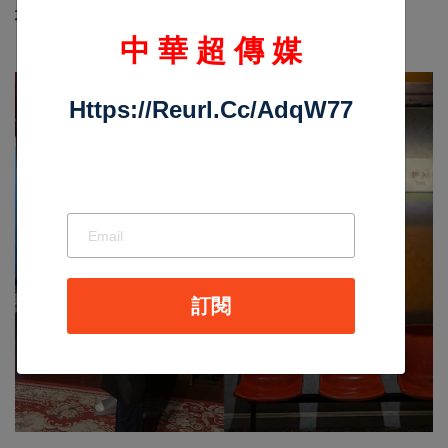
埤
中 華 超 傳 媒
Https://reurl.cc/adqW77
訂閱