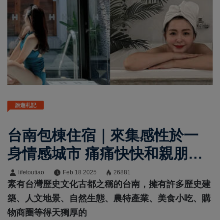
旅遊札記
台南包棟住宿｜來集感性於一
身情感城市 痛痛快快和親朋好
友們玩樂聚會 台南包棟住宿推
lifetoutiao
Feb 18 2025
26881
素有台灣歷史文化古都之稱的台南，擁有許多歷史建
薦這篇必收藏。
築、人文地景、自然生態、農特產業、美食小吃、購
物商圈等得天獨厚的