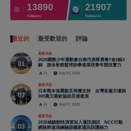
13890
21907
Follwers
Follow Us
最近的
最受歡迎的
評論
最新消息
2026國際少年運動會台南代表隊勇奪7金2銀4
銅 游泳射箭籃球跆拳道展現青年競技實力
61
Aug 07, 2026
最新消息
日本熊本強震賑災再獲支持 台灣首廟天壇捐
300萬元善款協助災後復原
61
Aug 07, 2026
最新消息
2026城鎮韌性演習加入通訊測試 NCC行動
網路降速演練驗證國家通訊防護能力