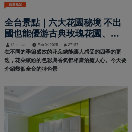
旅遊札記
全台景點｜六大花園秘境 不出
國也能優游古典玫瑰花園、歐
式城堡、日式庭院
lifetoutiao
Feb 04 2025
27157
在不同的季節盛放的花朵總能讓人感受的四季的更
迭，花朵繽紛的色彩與香氣都相當治癒人心。今天要
介紹幾個全台的特色景