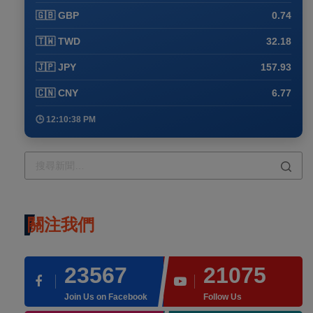
🇬🇧 GBP
0.74
🇹🇼 TWD
32.18
🇯🇵 JPY
157.93
🇨🇳 CNY
6.77
🕒 12:10:38 PM
關注我們
23567
21075
Join Us on Facebook
Follow Us