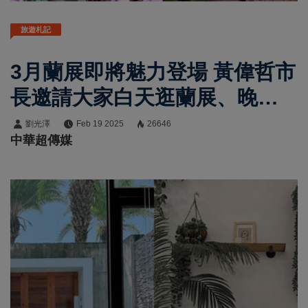
旅遊札記
3月蘭展即將魅力登場 黃偉哲市
長邀請大家白天逛蘭展、晚上
天鵝湖賞燈
劉光澤
Feb 19 2025
26646
中華超傳媒