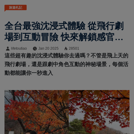
旅遊札記
全台最強沈浸式體驗 從飛行劇
場到互動冒險 快來解鎖感官新
世界
lifetoutiao
Jan 20 2025
28501
這些超有趣的沈浸式體驗你去過嗎？不管是飛上天的
飛行劇場，還是跟劇中角色互動的神秘場景，每個活
動都能讓你一秒進入