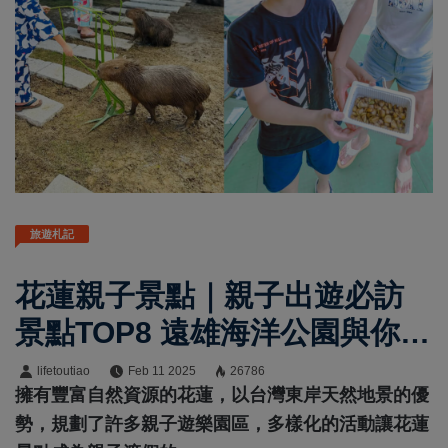
旅遊札記
花蓮親子景點｜親子出遊必訪
景點TOP8 遠雄海洋公園與你共
眠，日式月崖灣親子農場超好
lifetoutiao
Feb 11 2025
26786
擁有豐富自然資源的花蓮，以台灣東岸天然地景的優
拍
勢，規劃了許多親子遊樂園區，多樣化的活動讓花蓮