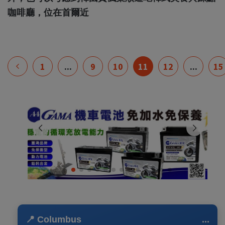
咖啡廳，位在首爾近
1
...
9
10
11
12
...
15
📍 Columbus
...