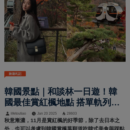
旅遊札記
韓國景點｜和談林一日遊！韓
國最佳賞紅楓地點 搭單軌列車
穿梭山野
lifetoutiao
Jan 20 2025
28603
秋意漸濃，11月是賞紅楓的好季節，除了去日本之
外，也可以考慮到韓國賞楓葉順道吃韓式美食與踩點