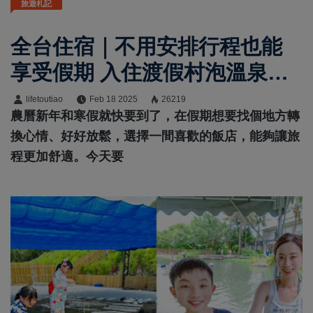
旅遊札記
全台住宿｜不用安排行程也能
享受假期 入住渡假村泡溫泉、
看星星 在美景之中療癒身心
lifetoutiao
Feb 18 2025
26219
農曆新年和寒假就快要到了，在假期想要找個地方轉
換心情、好好放鬆，選擇一間喜歡的飯店，能夠讓旅
程更加舒適。今天要