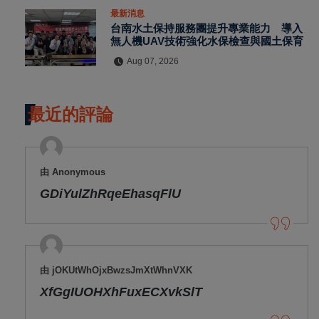
最新消息
台南水土保持服務團提升專業能力 導入
無人機UAV技術強化水保檢查與國土保育
Aug 07, 2026
最近的評論
由 Anonymous
GDiYulZhRqeEhasqFlU
由 jOKUtWhOjxBwzsJmXtWhnVXK
XfGgIUOHXhFuxECXvkSlT