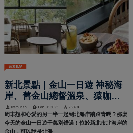
旅遊札記
新北景點｜金山一日遊 神秘海
岸、舊金山總督溫泉、猿咖啡
等6大必遊必吃景點
lifetoutiao
Feb 18 2025
26878
周末想和心愛的另一半一起到北海岸踏踏青嗎？那麼
今天的金山一日遊千萬別錯過！位於新北市北海岸的
金山，可以說是北海