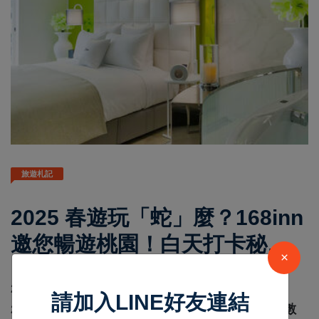
旅遊札記
2025 春遊玩「蛇」麼？168inn
邀您暢遊桃園！白天打卡秘
×
境、夜遊燈會，住宿再領澎派
lifetoutiao
Feb 04 2025
27323
2025 台灣燈會終於在引頸期盼下重返桃園，將於
新年禮
請加入LINE好友連結
2/12 – 2/23 閃耀登場，傳統燈籠工藝巧妙輝映無數