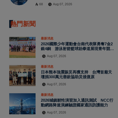
68
Aug 07, 2026
熱門新聞
最新消息
2026國際少年運動會台南代表隊勇奪7金2
銀4銅 游泳射箭籃球跆拳道展現青年競技
實力
Aug 07, 2026
最新消息
日本熊本強震賑災再獲支持 台灣首廟天
壇捐300萬元善款協助災後復原
Aug 07, 2026
最新消息
2026城鎮韌性演習加入通訊測試 NCC行
動網路降速演練驗證國家通訊防護能力
Aug 07, 2026