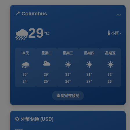
📍 Columbus
...
29
🌧️
°C
🌡️ 小雨 ›
今天
星期二
星期三
星期四
星期五
🌧️
🌥️
☀️
☀️
☀️
30°
29°
31°
31°
32°
24°
25°
26°
27°
26°
查看完整預測
💱 外幣兌換 (USD)