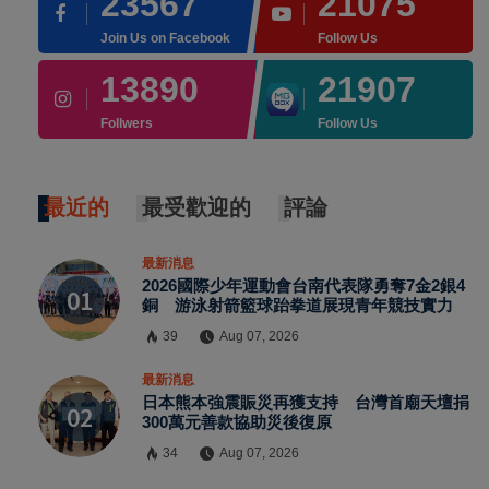
23567
21075
Join Us on Facebook
Follow Us
13890
21907
Follwers
Follow Us
最近的
最受歡迎的
評論
最新消息
2026國際少年運動會台南代表隊勇奪7金2銀4
銅 游泳射箭籃球跆拳道展現青年競技實力
39
Aug 07, 2026
最新消息
日本熊本強震賑災再獲支持 台灣首廟天壇捐
300萬元善款協助災後復原
34
Aug 07, 2026