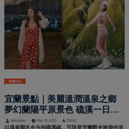
旅遊札記
宜蘭景點｜美麗溫潤溫泉之鄉
夢幻蘭陽平原景色 礁溪一日遊
溫暖疲憊心靈
lifetoutiao
Mar 25 2025
25432
以溫泉聞名全台的礁溪鎮，可說是宜蘭觀光旅遊的首