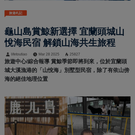
旅遊札記
龜山島賞鯨新選擇 宜蘭頭城山
悅海民宿 解鎖山海共生旅程
lifetoutiao
Mar 28 2025
25827
旅遊中心/綜合報導 賞鯨季節即將到來，位於宜蘭頭
城大溪漁港的「山悅海」別墅型民宿，除了有依山傍
海的絕佳地理位置