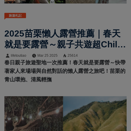
旅遊札記
2025苗栗懶人露營推薦｜春天
就是要露營～親子共遊超chill
營地一次收錄
lifetoutiao
Mar 25 2025
25614
春日親子旅遊聖地一次推薦！春天就是要露營～快帶
著家人來場場與自然對話的懶人露營之旅吧！苗栗的
青山環抱、清風輕撫