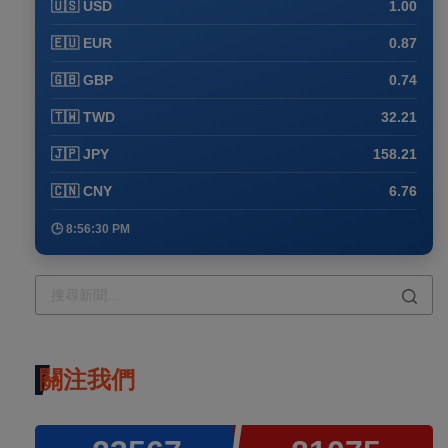
🇺🇸 USD
1.00
🇪🇺 EUR
0.87
🇬🇧 GBP
0.74
🇹🇼 TWD
32.21
🇯🇵 JPY
158.21
🇨🇳 CNY
6.76
🕒 8:56:30 PM
關注我們