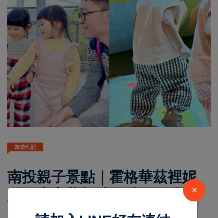
旅遊札記
南投親子景點｜霍格華茲裡妮
×
娜巧克力夢想城堡 走進侏羅紀
世界樂園 8大親子景點等你來玩
lifetoutiao
Mar 18 2025
25464