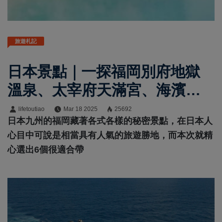
旅遊札記
日本景點｜一探福岡別府地獄
溫泉、太宰府天滿宮、海濱公
園等6大踏青景點
lifetoutiao
Mar 18 2025
25692
日本九州的福岡藏著各式各樣的秘密景點，在日本人
心目中可說是相當具有人氣的旅遊勝地，而本次就精
心選出6個很適合帶