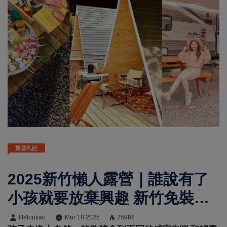
旅遊札記
2025新竹懶人露營｜誰說有了
小孩就要放棄興趣 新竹免裝備
親子露營8選
lifetoutiao
Mar 18 2025
25986