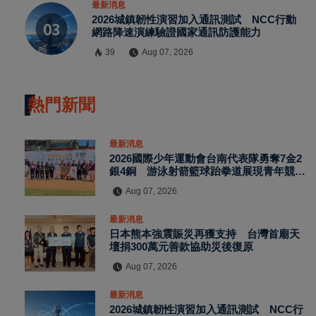
最新消息
2026城鎮韌性演習加入通訊測試 NCC行動
網路降速演練驗證國家通訊防護能力
39
Aug 07, 2026
熱門新聞
最新消息
2026國際少年運動會台南代表隊勇奪7金2
銀4銅 游泳射箭籃球跆拳道展現青年競技
實力
Aug 07, 2026
最新消息
日本熊本強震賑災再獲支持 台灣首廟天
壇捐300萬元善款協助災後復原
Aug 07, 2026
最新消息
2026城鎮韌性演習加入通訊測試 NCC行