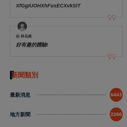
XfGgIUOHXhFuxECXvkSlT
由 林岳維
好有趣的體驗!
新聞類別
最新消息
6443
地方新聞
2266