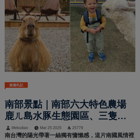
旅遊札記
南部景點｜南部六大特色農場
鹿ㄦ島水豚生態園區、三隻小
豬萌翻
lifetoutiao
Mar 25 2025
25779
南台灣的陽光帶著一絲獨有慵懶感，這片南國風情裡