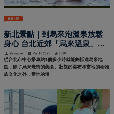
旅遊札記
新北景點｜到烏來泡溫泉放鬆
身心 台北近郊「烏來溫泉」當
日來回輕鬆無負擔
lifetoutiao
Mar 18 2025
25804
從台北市中心搭車約1個多小時就能夠抵達烏來地
區，除了烏來老街的美食、壯觀的瀑布和當地的泰雅
族文化之外，當地的溫