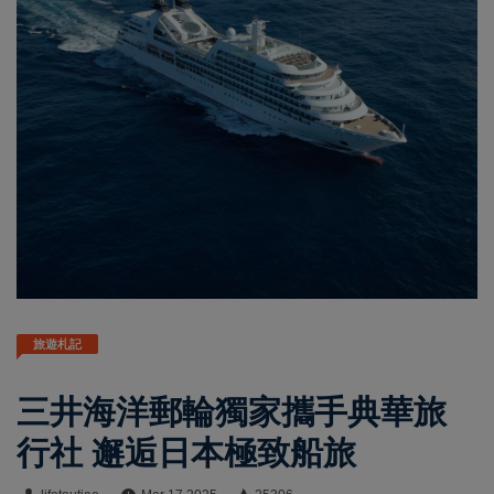
旅遊札記
三井海洋郵輪獨家攜手典華旅
行社 邂逅日本極致船旅