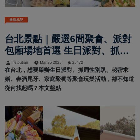
旅遊札記
台北景點｜嚴選6間聚會、派對
包廂場地首選 生日派對、抓周
性別趴、秘密求婚都合適
lifetoutiao
Mar 25 2025
25472
在台北，想要舉辦生日派對、抓周性別趴、秘密求
婚、春酒尾牙、家庭聚餐等聚會玩樂活動，卻不知道
從何找起嗎？本文盤點