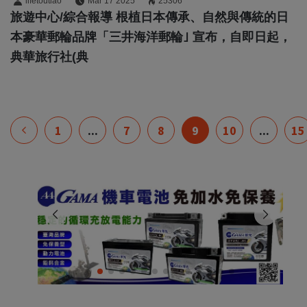
lifetoutiao
Mar 17 2025
25306
旅遊中心/綜合報導 根植日本傳承、自然與傳統的日
本豪華郵輪品牌「三井海洋郵輪｣ 宣布，自即日起，
典華旅行社(典
1
...
7
8
9
10
...
15