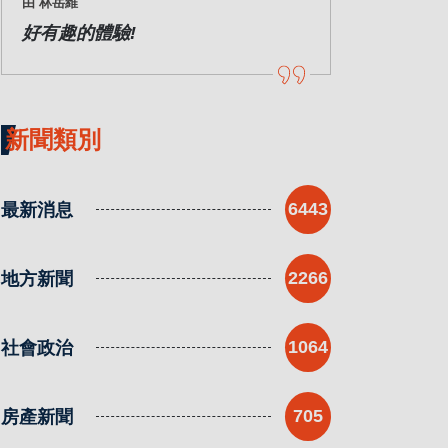
由 林岳維
好有趣的體驗!
新聞類別
最新消息
6443
地方新聞
2266
社會政治
1064
房產新聞
705