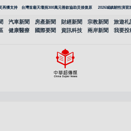
持 台灣首廟天壇捐300萬元善款協助災後復原
2026城鎮韌性演習加入通
聞
汽車新聞
房產新聞
財經新聞
宗教新聞
旅遊札
區
健康醫療
國際要聞
資訊科技
兩岸新聞
我要投