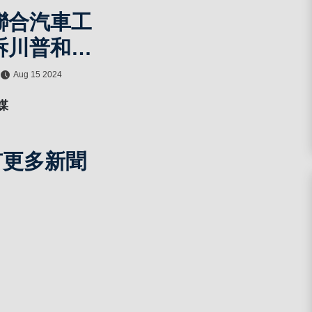
聯合汽車工
訴川普和馬
威脅工人罷
Aug 15 2024
利，勞工權
媒
奪戰加劇
有更多新聞