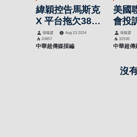
緯穎控告馬斯克
美國
X 平台拖欠38億
會投
元伺服器費用
斯克
張噬霆
Aug 23 2024
張噬霆
33857
32530
工權
中華超傳媒採編
中華超傳
益爭
沒