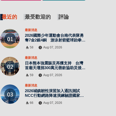
最近的
最受歡迎的
評論
最新消息
2026國際少年運動會台南代表隊勇
奪7金2銀4銅 游泳射箭籃球跆拳道
展現青年競技實力
58
Aug 07, 2026
×
最新消息
日本熊本強震賑災再獲支持 台灣
首廟天壇捐300萬元善款協助災後復
原
59
Aug 07, 2026
最新消息
2026城鎮韌性演習加入通訊測試
NCC行動網路降速演練驗證國家通
訊防護能力
66
Aug 07, 2026