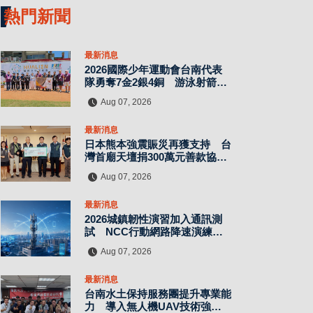
熱門新聞
最新消息
2026國際少年運動會台南代表
隊勇奪7金2銀4銅 游泳射箭籃
球跆拳道展現青年競技實力
Aug 07, 2026
最新消息
日本熊本強震賑災再獲支持 台
灣首廟天壇捐300萬元善款協助
災後復原
Aug 07, 2026
最新消息
2026城鎮韌性演習加入通訊測
試 NCC行動網路降速演練驗
證國家通訊防護能力
Aug 07, 2026
最新消息
台南水土保持服務團提升專業能
力 導入無人機UAV技術強化