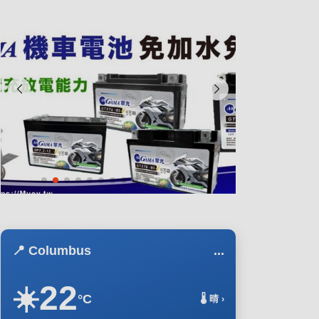
📍 Columbus
...
22
☀️
°C
🌡️ 晴 ›