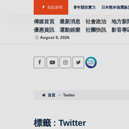
7金2銀4銅 游泳射箭籃球跆拳道展現青年競技實力
焦點新聞
日本熊本強震賑災再獲支
傳媒首頁
最新消息
社會政治
地方新
優惠資訊
運動娛樂
社團快訊
影音專
August 9, 2026
首頁
Twitter
標籤 : Twitter