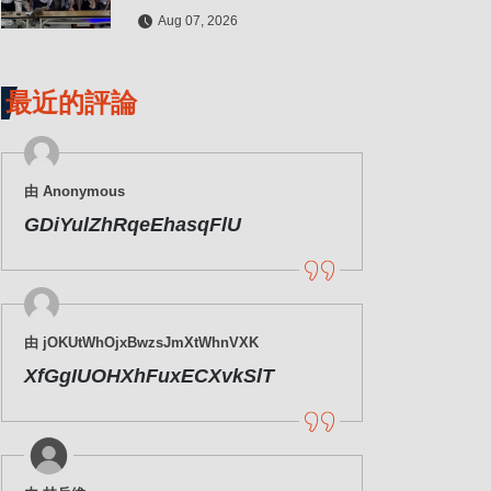
水保檢查與國土保育
Aug 07, 2026
最近的評論
由 Anonymous
GDiYulZhRqeEhasqFlU
由 jOKUtWhOjxBwzsJmXtWhnVXK
XfGgIUOHXhFuxECXvkSlT