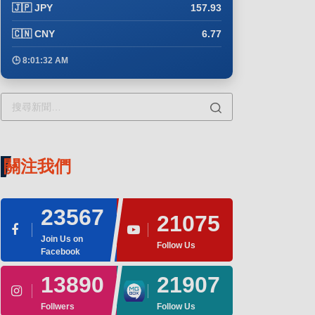
🇯🇵 JPY
157.93
🇨🇳 CNY
6.77
🕒 8:01:32 AM
關注我們
23567
21075
Join Us on
Follow Us
Facebook
13890
21907
Follwers
Follow Us