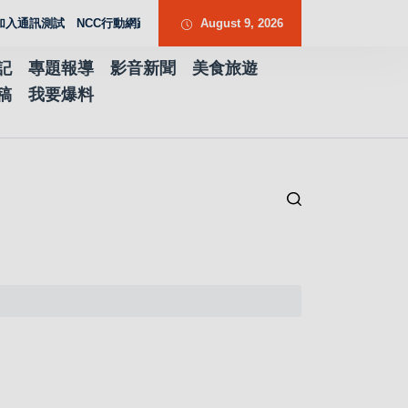
訊測試 NCC行動網路降速演練驗證國家通訊防護能力
August 9, 2026
台南水土保持服務團提
記
專題報導
影音新聞
美食旅遊
稿
我要爆料