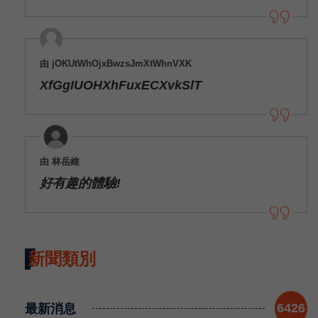
由 jOKUtWhOjxBwzsJmXtWhnVXK
XfGgIUOHXhFuxECXvkSlT
由 林岳維
好有趣的體驗!
新聞類別
最新消息
6426