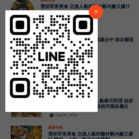
雲林宵夜美食 北港人氣炸雞外酥內嫩又爆汁
請加入LINE好友連結
×
雞排、小點、飲品自由搭配
45
Aug 06, 2026
中 華 超 傳 媒
最新消息
瞄準 AI 搜尋紅利 里德科訊插旗台中 助攻製造
業佈局 GEO
Https://reurl.cc/adqW77
48
Aug 06, 2026
熱門新聞
最新消息
泰籍媳婦主廚打造關埔人氣泰式料理 從炒
河粉到咖哩 展現現點現做南洋風味層次
訂閱
Aug 06, 2026
最新消息
雲林宵夜美食 北港人氣炸雞外酥內嫩又爆