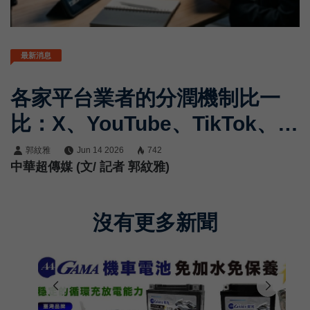
最新消息
各家平台業者的分潤機制比一
比：X、YouTube、TikTok、
Shopee、MGBOX、
郭紋雅
Jun 14 2026
742
中華超傳媒 (文/ 記者 郭紋雅)
Instagram與Coupang創作者
經濟全景解析
沒有更多新聞