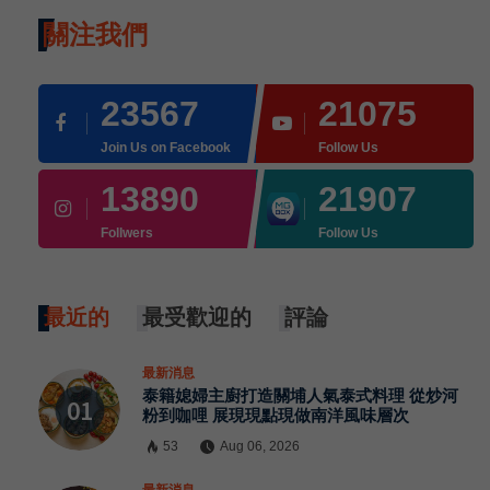
關注我們
23567
21075
Join Us on Facebook
Follow Us
13890
21907
Follwers
Follow Us
最近的
最受歡迎的
評論
最新消息
泰籍媳婦主廚打造關埔人氣泰式料理 從炒河
粉到咖哩 展現現點現做南洋風味層次
53
Aug 06, 2026
×
最新消息