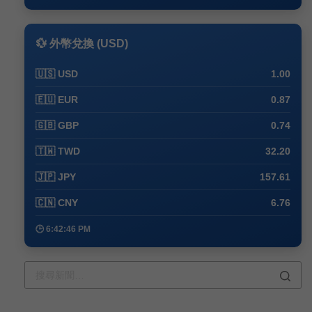
💱 外幣兌換 (USD)
🇺🇸 USD
1.00
🇪🇺 EUR
0.87
🇬🇧 GBP
0.74
🇹🇼 TWD
32.20
🇯🇵 JPY
157.61
🇨🇳 CNY
6.76
🕒 6:42:57 PM