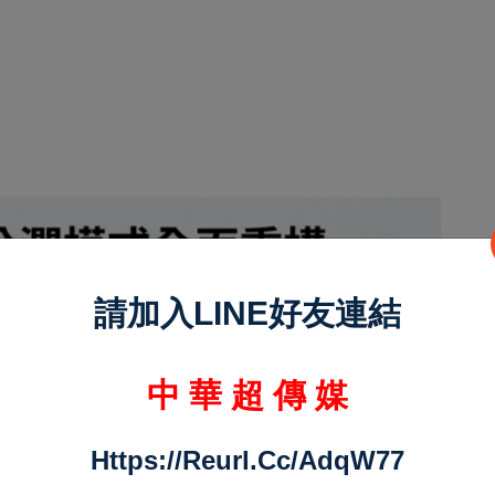
請加入LINE好友連結
中 華 超 傳 媒
Https://reurl.cc/adqW77