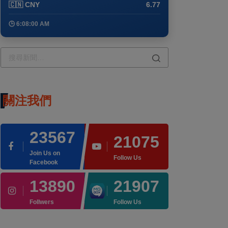
🇨🇳 CNY
6.77
🕒 6:08:00 AM
關注我們
23567
21075
Join Us on
Follow Us
Facebook
13890
21907
Follwers
Follow Us