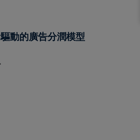
觀看驅動的廣告分潤模型
。