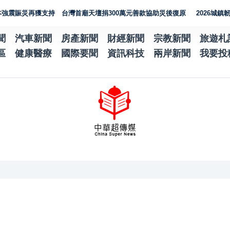
災再獲支持 台灣首廟天壇捐300萬元善款協助災後復原
2026城鎮韌性演
聞
汽車新聞
房產新聞
財經新聞
宗教新聞
旅遊札
區
健康醫療
國際要聞
資訊科技
兩岸新聞
我要投