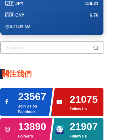
🇯🇵 JPY
158.21
🇨🇳 CNY
6.76
🕒 9:22:45 AM
關注我們
23567
21075
Join Us on
Follow Us
Facebook
13890
21907
Follwers
Follow Us