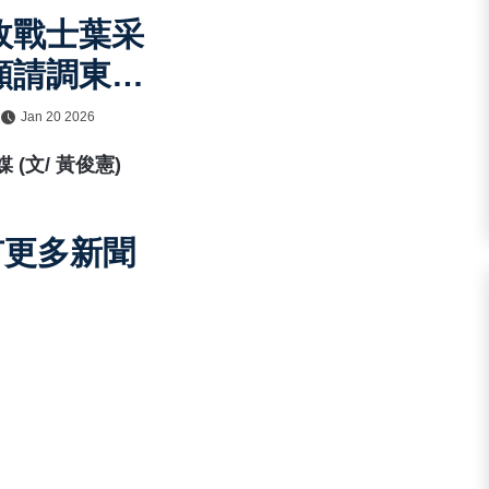
政戰士葉采
願請調東引
 大方公開
Jan 20 2026
標準與制服
 (文/ 黃俊憲)
好
有更多新聞