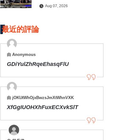
水保檢查與國土保育
Aug 07, 2026
最近的評論
由 Anonymous
GDiYulZhRqeEhasqFlU
由 jOKUtWhOjxBwzsJmXtWhnVXK
XfGgIUOHXhFuxECXvkSlT