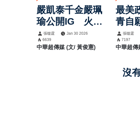
嚴凱泰千金嚴珮
最美
瑜公開IG 火辣
青自
照曝光，名媛生
服役
張噬霆
Jan 30 2026
張噬霆
6639
7197
活搭賓利座駕、
擇偶
中華超傳媒 (文/ 黃俊憲)
中華超傳媒
非自家車成焦點
控喜
沒