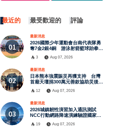
最近的
最受歡迎的
評論
最新消息
2026國際少年運動會台南代表隊勇
奪7金2銀4銅 游泳射箭籃球跆拳道
展現青年競技實力
3
Aug 07, 2026
最新消息
日本熊本強震賑災再獲支持 台灣
首廟天壇捐300萬元善款協助災後復
原
12
Aug 07, 2026
最新消息
2026城鎮韌性演習加入通訊測試
NCC行動網路降速演練驗證國家通
訊防護能力
19
Aug 07, 2026