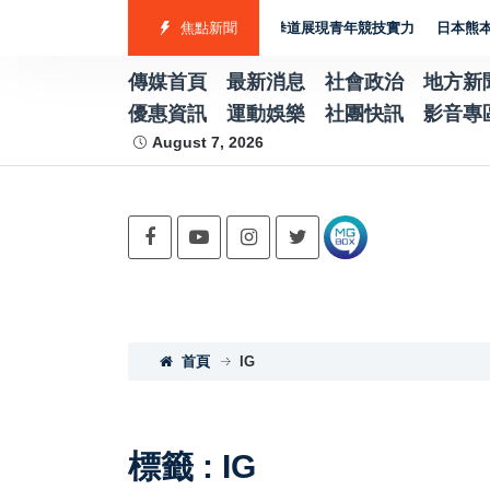
表隊勇奪7金2銀4銅 游泳射箭籃球跆拳道展現青年競技實力
焦點新聞
日本熊本強震賑
傳媒首頁
最新消息
社會政治
地方新
優惠資訊
運動娛樂
社團快訊
影音專
August 7, 2026
首頁
IG
標籤 : IG