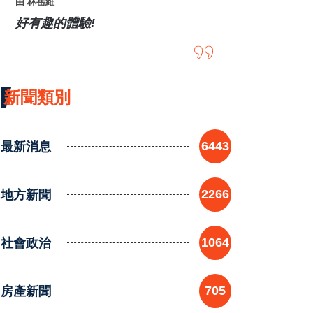
由 林岳維
好有趣的體驗!
新聞類別
最新消息
6443
地方新聞
2266
社會政治
1064
房產新聞
705