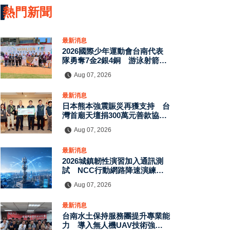
熱門新聞
最新消息
2026國際少年運動會台南代表
隊勇奪7金2銀4銅 游泳射箭籃
球跆拳道展現青年競技實力
Aug 07, 2026
最新消息
日本熊本強震賑災再獲支持 台
灣首廟天壇捐300萬元善款協助
災後復原
Aug 07, 2026
最新消息
2026城鎮韌性演習加入通訊測
試 NCC行動網路降速演練驗
證國家通訊防護能力
Aug 07, 2026
最新消息
台南水土保持服務團提升專業能
力 導入無人機UAV技術強化