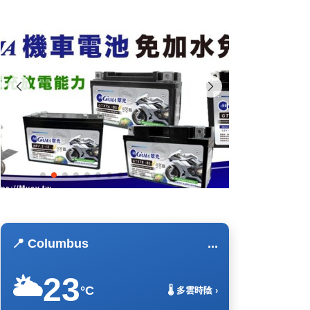
📍 Columbus
...
23
🌥️
°C
🌡️ 多雲時陰 ›