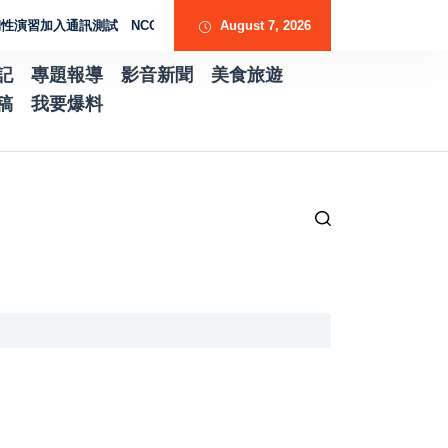
習加入通訊測試 NCC行動網路降速演練驗證國家通訊防護能力
August 7, 2026
台南水土保持
記
專題報導
影音新聞
美食旅遊
稿
我要爆料