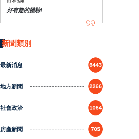
由 林岳維
好有趣的體驗!
新聞類別
最新消息
6443
地方新聞
2266
社會政治
1064
房產新聞
705