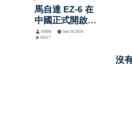
馬自達 EZ-6 在
中國正式開啟預
售：結合創新設
邱照智
Sep 30 2024
33317
計與智慧科技，
售價16-20萬人
沒
民幣