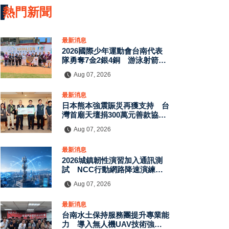
熱門新聞
最新消息
2026國際少年運動會台南代表
隊勇奪7金2銀4銅 游泳射箭籃
球跆拳道展現青年競技實力
Aug 07, 2026
最新消息
日本熊本強震賑災再獲支持 台
灣首廟天壇捐300萬元善款協助
災後復原
Aug 07, 2026
最新消息
2026城鎮韌性演習加入通訊測
試 NCC行動網路降速演練驗
證國家通訊防護能力
Aug 07, 2026
最新消息
台南水土保持服務團提升專業能
力 導入無人機UAV技術強化