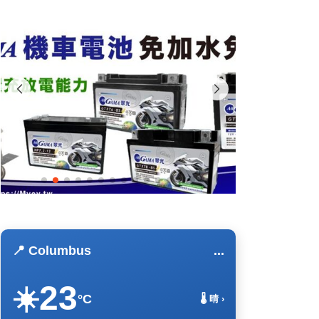
📍 Columbus
...
23
☀️
°C
🌡️ 晴 ›