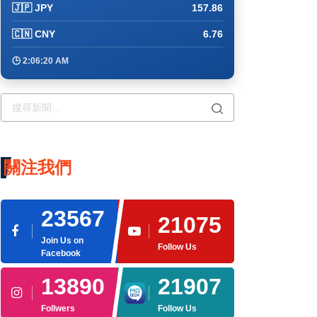
🇯🇵 JPY
157.86
×
🇨🇳 CNY
6.76
🕒 2:06:20 AM
關注我們
23567
21075
Join Us on
Follow Us
Facebook
13890
21907
Follwers
Follow Us