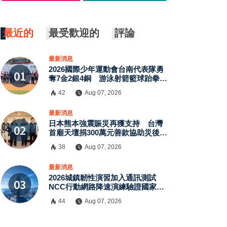
最近的
最受歡迎的
評論
最新消息
2026國際少年運動會台南代表隊勇
奪7金2銀4銅 游泳射箭籃球跆拳道
展現青年競技實力
42
Aug 07, 2026
最新消息
日本熊本強震賑災再獲支持 台灣
首廟天壇捐300萬元善款協助災後復
原
38
Aug 07, 2026
最新消息
2026城鎮韌性演習加入通訊測試
NCC行動網路降速演練驗證國家通
訊防護能力
44
Aug 07, 2026