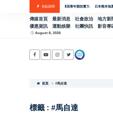
勇奪7金2銀4銅 游泳射箭籃球跆拳道展現青年競技實力
焦點新聞
日本熊本強震賑災再
傳媒首頁
最新消息
社會政治
地方新
優惠資訊
運動娛樂
社團快訊
影音專
August 8, 2026
首頁
#馬自達
標籤 : #馬自達