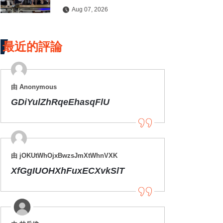
水保檢查與國土保育
Aug 07, 2026
最近的評論
由 Anonymous
GDiYulZhRqeEhasqFlU
由 jOKUtWhOjxBwzsJmXtWhnVXK
XfGgIUOHXhFuxECXvkSlT