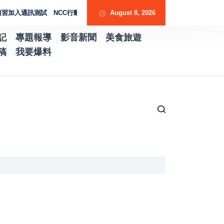
入通訊測試 NCC行動網路降速演練驗證國家通訊防護能力
August 8, 2026
台南水土保持服務
記
專題報導
影音新聞
美食旅遊
稿
我要爆料