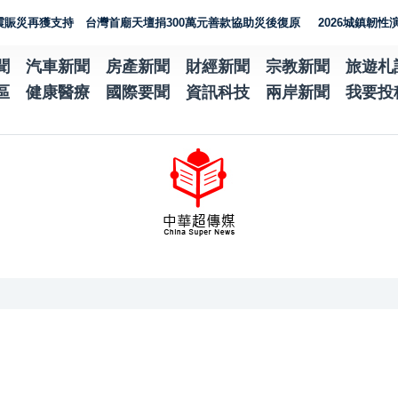
獲支持 台灣首廟天壇捐300萬元善款協助災後復原
2026城鎮韌性演習加
聞
汽車新聞
房產新聞
財經新聞
宗教新聞
旅遊札
區
健康醫療
國際要聞
資訊科技
兩岸新聞
我要投