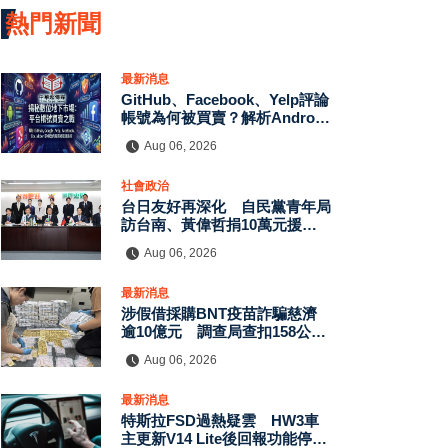
熱門新聞
最新消息
GitHub、Facebook、Yelp評論
帳號為何被買賣？解析Android
App評價、MagicBox帳號交
Aug 06, 2026
易、假評論黑灰產與AI防刷機制
背後的數位信任危機
社會政治
台日友好再深化 自民黨青年局
訪台南、黃偉哲捐10萬元援助
熊本震災
Aug 06, 2026
最新消息
涉假借採購BNT疫苗詐騙慈濟
逾10億元 調查局查扣158公斤
黃金、豪宅豪車
Aug 06, 2026
最新消息
特斯拉FSD過熱疑雲 HW3車
主更新V14 Lite後回報功能停