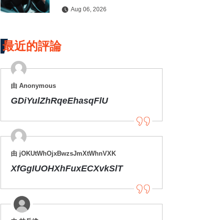
用、電腦故障
Aug 06, 2026
最近的評論
由 Anonymous
GDiYulZhRqeEhasqFlU
由 jOKUtWhOjxBwzsJmXtWhnVXK
XfGgIUOHXhFuxECXvkSlT