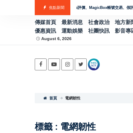
elp評論帳號為何被買賣？解析Android App評價、MagicBox帳號交易、假評
焦點新聞
傳媒首頁
最新消息
社會政治
地方新
優惠資訊
運動娛樂
社團快訊
影音專
August 6, 2026
首頁
電網韌性
標籤 : 電網韌性