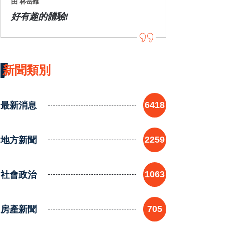
由 林岳維
好有趣的體驗!
新聞類別
最新消息
6418
地方新聞
2259
社會政治
1063
房產新聞
705