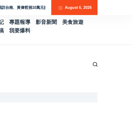
黃偉哲捐10萬元援助熊本震災
涉假借採購BNT疫苗詐騙慈濟逾10億元 調
August 6, 2026
記
專題報導
影音新聞
美食旅遊
稿
我要爆料