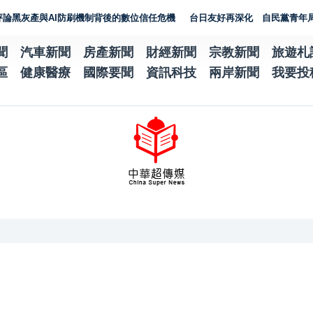
論黑灰產與AI防刷機制背後的數位信任危機
台日友好再深化 自民黨青年局訪台南、
聞
汽車新聞
房產新聞
財經新聞
宗教新聞
旅遊札
區
健康醫療
國際要聞
資訊科技
兩岸新聞
我要投