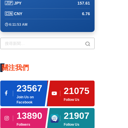
🇯🇵 JPY
157.61
🇨🇳 CNY
6.76
🕒 6:12:03 AM
關注我們
23567
21075
Join Us on
Follow Us
Facebook
13890
21907
Follwers
Follow Us