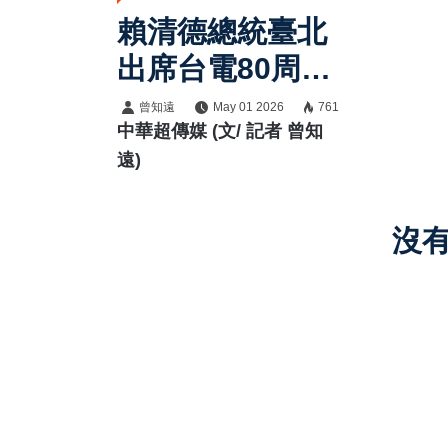
賴清德總統臺北
出席台電80周年
慶祝會 談二次
曾知遠
May 01 2026
761
中華超傳媒 (文/ 記者 曾知
能源轉型與電網
遠)
韌性布局
沒