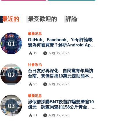
最近的
最受歡迎的
評論
最新消息
GitHub、Facebook、Yelp評論帳
號為何被買賣？解析Android App
評價、MagicBox帳號交易、假評論
19
Aug 06, 2026
黑灰產與AI防刷機制背後的數位信
任危機
×
社會政治
台日友好再深化 自民黨青年局訪
台南、黃偉哲捐10萬元援助熊本震
災
95
Aug 06, 2026
最新消息
涉假借採購BNT疫苗詐騙慈濟逾10
億元 調查局查扣158公斤黃金、豪
宅豪車
31
Aug 06, 2026