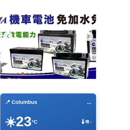
📍 Columbus
...
23
☀️
°C
🌡️ 晴 ›