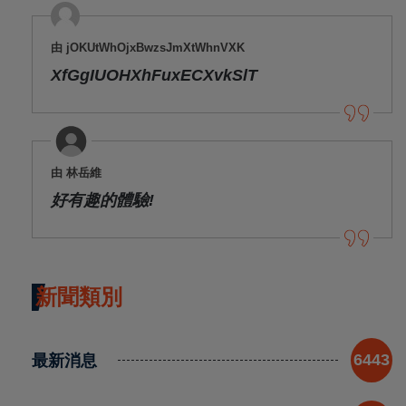
由 jOKUtWhOjxBwzsJmXtWhnVXK
XfGgIUOHXhFuxECXvkSlT
由 林岳維
好有趣的體驗!
新聞類別
最新消息
6443