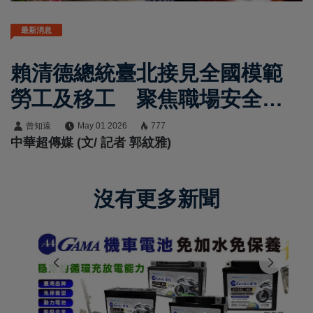
最新消息
賴清德總統臺北接見全國模範
勞工及移工 聚焦職場安全與
勞動尊嚴政策方向
曾知遠
May 01 2026
777
中華超傳媒 (文/ 記者 郭紋雅)
沒有更多新聞