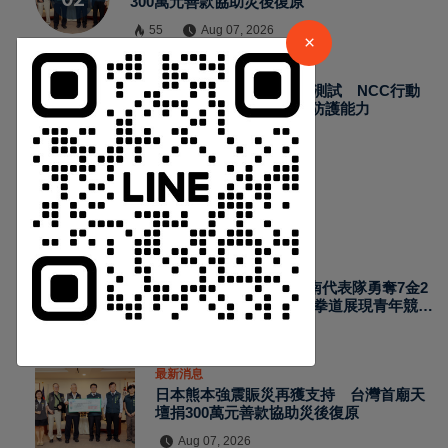
300萬元善款協助災後復原
請加入LINE好友連結
55
Aug 07, 2026
×
最新消息
2026城鎮韌性演習加入通訊測試 NCC行動
中 華 超 傳 媒
網路降速演練驗證國家通訊防護能力
64
Aug 07, 2026
Https://reurl.cc/adqW77
熱門新聞
最新消息
2026國際少年運動會台南代表隊勇奪7金2
銀4銅 游泳射箭籃球跆拳道展現青年競技
實力
Aug 07, 2026
訂閱
最新消息
日本熊本強震賑災再獲支持 台灣首廟天
壇捐300萬元善款協助災後復原
Aug 07, 2026