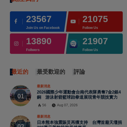
23567
21075
Join Us on Facebook
Follow Us
13890
21907
Follwers
Follow Us
最近的
最受歡迎的
評論
最新消息
2026國際少年運動會台南代表隊勇奪7金2銀4
銅 游泳射箭籃球跆拳道展現青年競技實力
56
Aug 07, 2026
最新消息
×
日本熊本強震賑災再獲支持 台灣首廟天壇捐