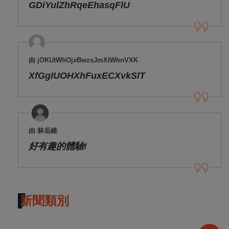
GDiYulZhRqeEhasqFlU
由 jOKUtWhOjxBwzsJmXtWhnVXK
XfGgIUOHXhFuxECXvkSlT
由 林岳維
好有趣的體驗!
新聞類別