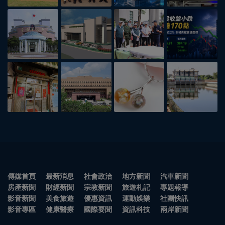
傳媒首頁
最新消息
社會政治
地方新聞
汽車新聞
房產新聞
財經新聞
宗教新聞
旅遊札記
專題報導
影音新聞
美食旅遊
優惠資訊
運動娛樂
社團快訊
影音專區
健康醫療
國際要聞
資訊科技
兩岸新聞