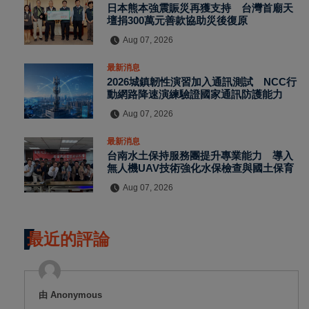
日本熊本強震賑災再獲支持 台灣首廟天
壇捐300萬元善款協助災後復原
Aug 07, 2026
最新消息
2026城鎮韌性演習加入通訊測試 NCC行
動網路降速演練驗證國家通訊防護能力
Aug 07, 2026
最新消息
台南水土保持服務團提升專業能力 導入
無人機UAV技術強化水保檢查與國土保育
Aug 07, 2026
最近的評論
由 Anonymous