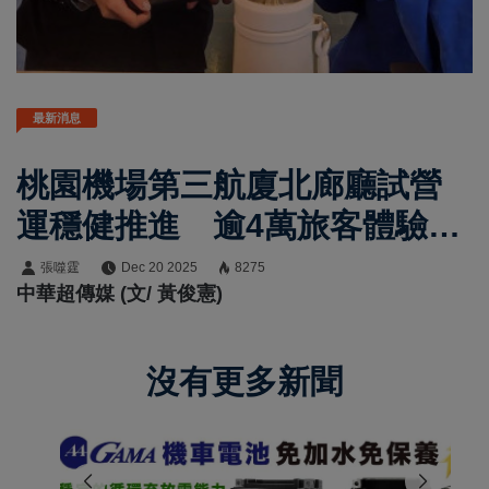
最新消息
桃園機場第三航廈北廊廳試營
運穩健推進 逾4萬旅客體驗服
務 12月25日正式啟用迎跨年
張噬霆
Dec 20 2025
8275
中華超傳媒 (文/ 黃俊憲)
疏運
沒有更多新聞