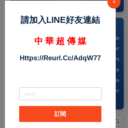
×
查看完整預測
請加入LINE好友連結
💱 外幣兌換 (USD)
🇺🇸 USD
1.00
中 華 超 傳 媒
🇪🇺 EUR
0.87
Https://reurl.cc/adqW77
🇬🇧 GBP
0.74
🇹🇼 TWD
32.18
🇯🇵 JPY
157.93
🇨🇳 CNY
6.77
🕒 3:04:07 PM
訂閱