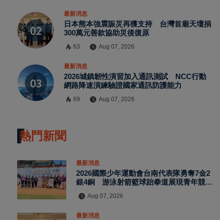
最新消息
日本熊本強震賑災再獲支持 台灣首廟天壇捐
300萬元善款協助災後復原
63
Aug 07, 2026
最新消息
2026城鎮韌性演習加入通訊測試 NCC行動
網路降速演練驗證國家通訊防護能力
69
Aug 07, 2026
熱門新聞
最新消息
2026國際少年運動會台南代表隊勇奪7金2
銀4銅 游泳射箭籃球跆拳道展現青年競技
實力
Aug 07, 2026
最新消息