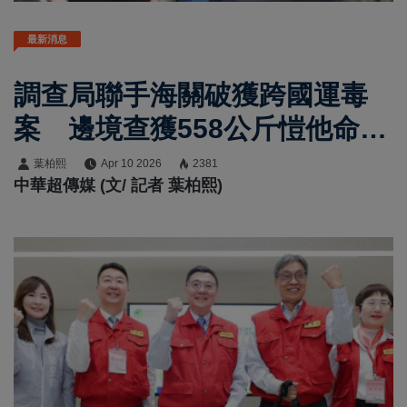
最新消息
調查局聯手海關破獲跨國運毒
案 邊境查獲558公斤愷他命市
值逾3億元
葉柏熙
Apr 10 2026
2381
中華超傳媒 (文/ 記者 葉柏熙)