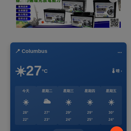
📍 Columbus
...
27
☀️
°C
🌡️ 晴 ›
今天
星期二
星期三
星期四
星期五
☀️
🌥️
☀️
☀️
☀️
28°
27°
29°
29°
30°
22°
23°
24°
25°
24°