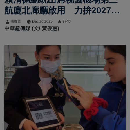
航廈北廊廳啟用 力拚2027年
如期如質完工、帶動臺灣經濟
張噬霆
Dec 26 2025
9740
中華超傳媒 (文/ 黃俊憲)
持續成長