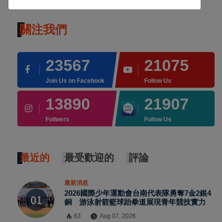
關注我們
23567
21075
Join Us on Facebook
Follow Us
13890
21907
Follwers
Follow Us
最近的
最受歡迎的
評論
最新消息
2026國際少年運動會台南代表隊勇奪7金2銀4
銅 游泳射箭籃球跆拳道展現青年競技實力
63
Aug 07, 2026