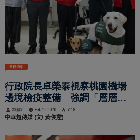
最新消息
行政院長卓榮泰視察桃園機場
邊境檢疫整備 強調「層層守
護、關關查驗」全力防堵非洲
張噬霆
Feb 12 2026
5118
中華超傳媒 (文/ 黃俊憲)
豬瘟入侵、爭取重返非疫區