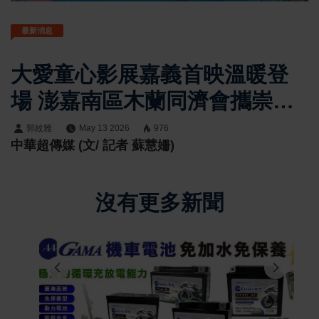
最新消息
大愛童心影展嘉義首映溫暖登
場 澎嘉南區木蘭同濟會攜崇文
國小以《喵的詐騙集團》傳遞
郭紋雅
May 13 2026
976
中華超傳媒 (文/ 記者 蘇慧姍)
誠信與勇氣
沒有更多新聞