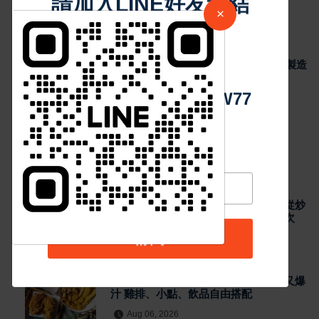
雞排、小點、飲品自由搭配
請加入LINE好友連結
×
8
Aug 06, 2026
最新消息
中 華 超 傳 媒
瞄準 AI 搜尋紅利 里德科訊插旗台中 助攻製造
業佈局 GEO
9
Aug 06, 2026
Https://reurl.cc/adqW77
熱門新聞
最新消息
泰籍媳婦主廚打造關埔人氣泰式料理 從炒
河粉到咖哩 展現現點現做南洋風味層次
Aug 06, 2026
訂閱
最新消息
雲林宵夜美食 北港人氣炸雞外酥內嫩又爆
汁 雞排、小點、飲品自由搭配
Aug 06, 2026