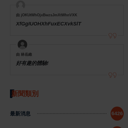
由 jOKUtWhOjxBwzsJmXtWhnVXK
XfGgIUOHXhFuxECXvkSlT
由 林岳維
好有趣的體驗!
新聞類別
最新消息
6426