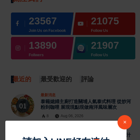
23567
21075
Join Us on Facebook
Follow Us
13890
21907
Follwers
Follow Us
最近的
最受歡迎的
評論
最新消息
泰籍媳婦主廚打造關埔人氣泰式料理 從炒河
粉到咖哩 展現現點現做南洋風味層次
8
Aug 06, 2026
×
最新消息
雲林宵夜美食 北港人氣炸雞外酥內嫩又爆汁