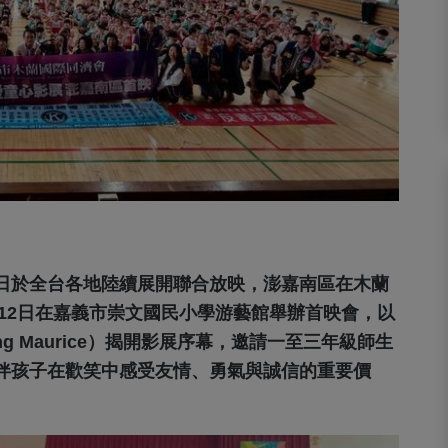
日於全台各地陸續展開聯合放映，澎嘉南區在木蘭
月12日在嘉義市崇文國民小學游藝館舉辦首映會，以
ng Maurice）揭開影展序幕，邀請一至三年級師生
伴孩子在歡笑中感受友情、勇氣與誠信的重要價