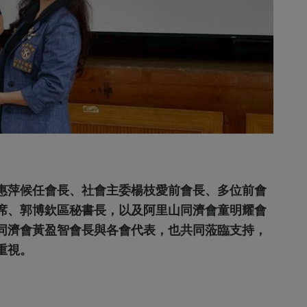
惠萍候任會長、社會主委楊枝愛前會長、多位前會
席、郭博欽區秘書長，以及阿里山同濟會童明耀會
同濟會黃盈智會長與各會代表，也共同蒞臨支持，
重視。