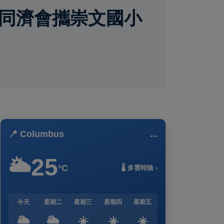
蘭同濟會攜崇文國小
📍 Columbus
...
25
🌥️
°C
🌡️ 多雲時陰 ›
今天
星期二
星期三
星期四
星期五
🌥️
🌥️
☀️
☀️
☀️