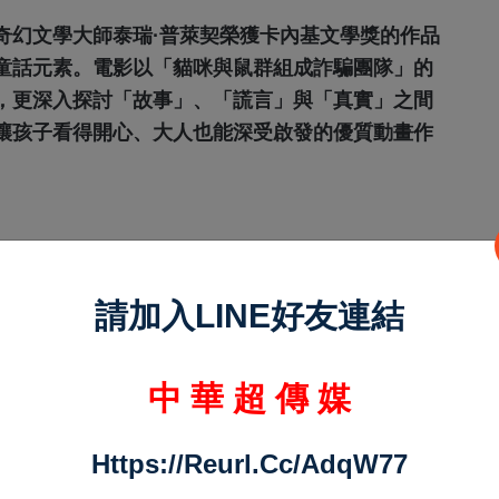
奇幻文學大師泰瑞·普萊契榮獲卡內基文學獎的作品
童話元素。電影以「貓咪與鼠群組成詐騙團隊」的
，更深入探討「故事」、「謊言」與「真實」之間
讓孩子看得開心、大人也能深受啟發的優質動畫作
請加入LINE好友連結
際同濟會長年投入兒童關懷與社會服務，積極照顧
的女性公益團體代表。此次特別到校辦理大愛童心
中 華 超 傳 媒
，也讓孩子們能透過優質電影，從觀影過程中學習
Https://reurl.cc/adqW77