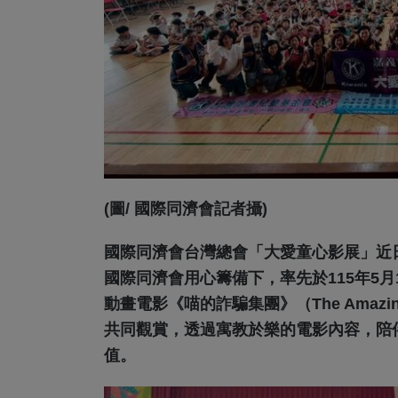
(圖/ 國際同濟會記者攝)
國際同濟會台灣總會「大愛童心影展」近
國際同濟會用心籌備下，率先於115年5
動畫電影《喵的詐騙集團》（The Amazi
共同觀賞，透過寓教於樂的電影內容，陪
值。