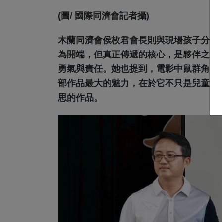
(圖/ 國際同濟會記者攝)
木蘭同濟會侯枚君會長則與現場孩子分享
為開端，但真正傳遞的核心，是夥伴之間
勇氣與責任。她也提到，電影中鼠群角色
部作品最大的魅力，在於它不只是兒童動
思的作品。