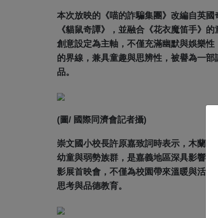
本次放映的《喵的詐騙集團》改編自英國
《貓鼠奇譚》，並融合《花衣魔笛手》的
創意設定為主軸，不僅充滿幽默與娛樂性
的界線，兼具童趣與思辨性，被譽為一部
品。
(圖/ 國際同濟會記者攝)
崇文國小校長許原嘉致詞時表示，木蘭國
幼童與弱勢族群，是嘉義地區深具影響力
影展首映會，不僅為校園帶來溫暖與活力
思考與品德教育。