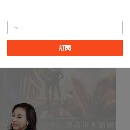
電影中的角色故事。她表示，影片雖以「詐騙」作
如何從欺騙走向信任，並在面對真實與邪惡時學會
鮮明可愛，甚至比主角貓咪更令人印象深刻，而整
訂閱
畫，更是一部能讓不同年齡層觀眾都產生共鳴與反