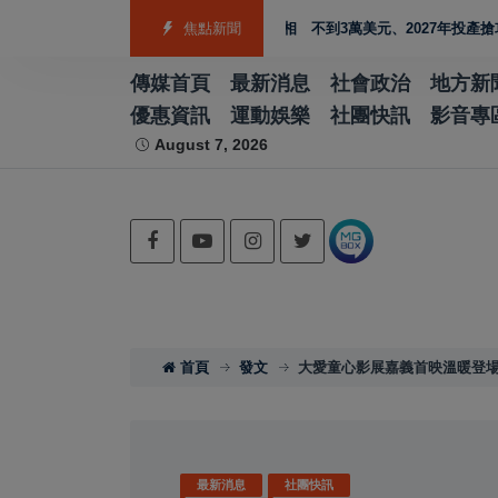
走強
福特電動皮卡Fathom亮相 不到3萬美元、2027年投產搶攻平價EV市
焦點新聞
傳媒首頁
最新消息
社會政治
地方新
優惠資訊
運動娛樂
社團快訊
影音專
August 7, 2026
首頁
發文
大愛童心影展嘉義首映溫暖登場
最新消息
社團快訊