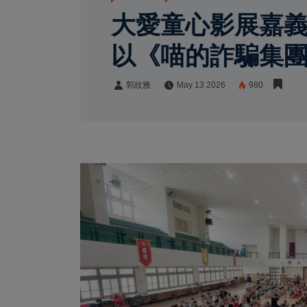
大愛童心影展嘉義
以《喵的詐騙集
郭紋雅
May 13 2026
980
郭紋雅
Share: