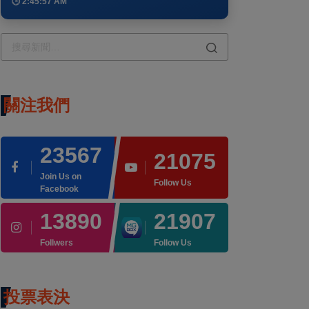
🕒 2:45:57 AM
關注我們
23567
21075
Join Us on
Follow Us
Facebook
13890
21907
Follwers
Follow Us
投票表決