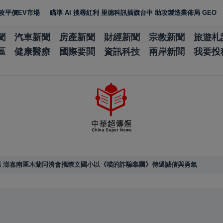
場
瞄準 AI 搜尋紅利 里德科訊插旗台中 助攻製造業佈局 GEO
雲林宵夜美
聞
汽車新聞
房產新聞
財經新聞
宗教新聞
旅遊札
區
健康醫療
國際要聞
資訊科技
兩岸新聞
我要投
 澎嘉南區木蘭同濟會攜崇文國小以《喵的詐騙集團》傳遞誠信與勇氣