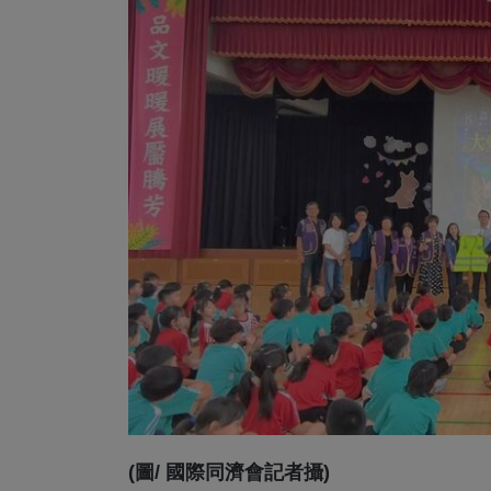
(圖/ 國際同濟會記者攝)