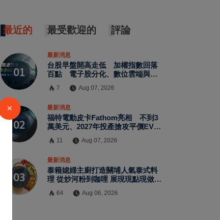
最近的
最受歡迎的
評論
最新消息
台股早盤開高走低 加權指數回落
百點 電子股分化、數位雲端與傳
產逆勢走強
7
Aug 07, 2026
×
最新消息
福特電動皮卡Fathom亮相 不到3
萬美元、2027年投產搶攻平價EV市
場
11
Aug 07, 2026
最新消息
泰籍媳婦主廚打造關埔人氣泰式料
理 從炒河粉到咖哩 展現現點現做南
洋風味層次
64
Aug 06, 2026