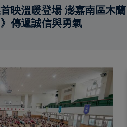
首映溫暖登場 澎嘉南區木
團》傳遞誠信與勇氣