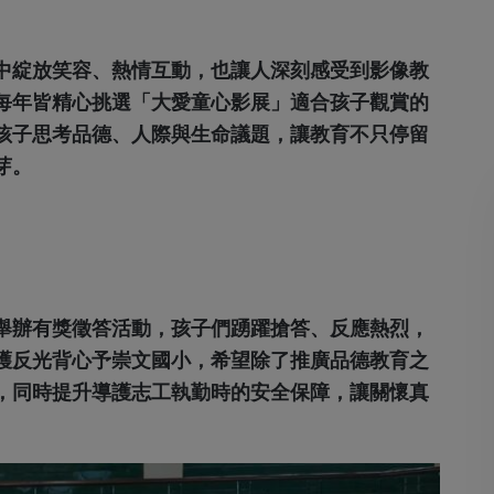
中綻放笑容、熱情互動，也讓人深刻感受到影像教
每年皆精心挑選「大愛童心影展」適合孩子觀賞的
孩子思考品德、人際與生命議題，讓教育不只停留
芽。
舉辦有獎徵答活動，孩子們踴躍搶答、反應熱烈，
護反光背心予崇文國小，希望除了推廣品德教育之
，同時提升導護志工執勤時的安全保障，讓關懷真