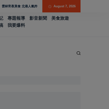
食 北港人氣炸雞外酥內嫩又爆汁 雞排、小點、飲品自由搭配
August 7, 2026
記
專題報導
影音新聞
美食旅遊
稿
我要爆料