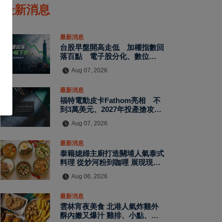
最新消息
最新消息
台股早盤開高走低 加權指數回
落百點 電子股分化、數位雲端
與傳產逆勢走強
Aug 07, 2026
最新消息
福特電動皮卡Fathom亮相 不
到3萬美元、2027年投產搶攻平
價EV市場
Aug 07, 2026
最新消息
泰籍媳婦主廚打造關埔人氣泰式
料理 從炒河粉到咖哩 展現現點
現做南洋風味層次
Aug 06, 2026
最新消息
雲林宵夜美食 北港人氣炸雞外
酥內嫩又爆汁 雞排、小點、飲