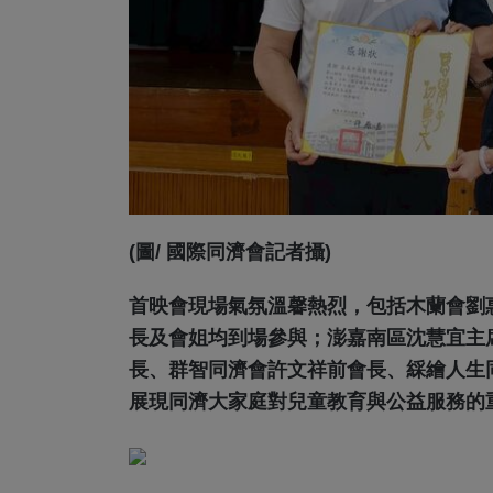
(圖/ 國際同濟會記者攝)
首映會現場氣氛溫馨熱烈，包括木蘭會劉
長及會姐均到場參與；澎嘉南區沈慧宜主
長、群智同濟會許文祥前會長、綵繪人生
展現同濟大家庭對兒童教育與公益服務的