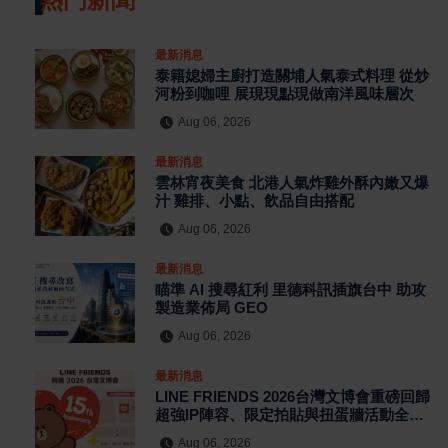
最新消息
泰籍媳婦主廚打造關埔人氣泰式料理 從炒
河粉到咖哩 展現現點現做南洋風味層次
Aug 06, 2026
最新消息
雲林宵夜美食 北港人氣炸雞外酥內嫩又爆
汁 雞排、小點、飲品自由搭配
Aug 06, 2026
最新消息
瞄準 AI 搜尋紅利 里德科訊插旗台中 助攻
製造業佈局 GEO
Aug 06, 2026
最新消息
LINE FRIENDS 2026台灣文博會重磅回歸
超強IP陣容、限定拍貼與扭蛋牆活動全公
開
Aug 06, 2026