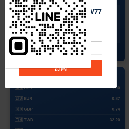
Https://reurl.cc/adqW77
今天
星期二
星期三
星期四
星期五
🌥️
🌥️
☀️
☀️
☀️
31°
30°
32°
32°
33°
25°
26°
27°
28°
27°
查看完整預測
訂閱
💱 外幣兌換 (USD)
🇺🇸 USD
1.00
🇪🇺 EUR
0.87
🇬🇧 GBP
0.74
🇹🇼 TWD
32.20