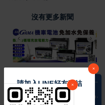
沒有更多新聞
×
📍 Columbus
...
請加入LINE好友連結
×
30
🌥️
°C
🌡️ 多雲時晴 ›
中 華 超 傳 媒