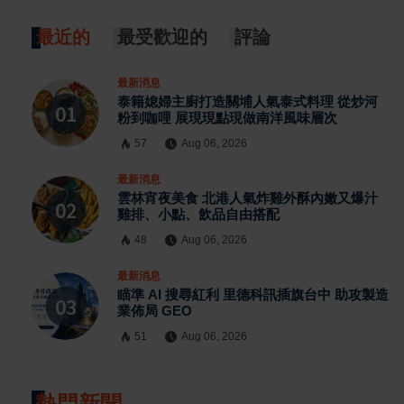
最近的
最受歡迎的
評論
最新消息
泰籍媳婦主廚打造關埔人氣泰式料理 從炒河
粉到咖哩 展現現點現做南洋風味層次
57
Aug 06, 2026
最新消息
雲林宵夜美食 北港人氣炸雞外酥內嫩又爆汁
雞排、小點、飲品自由搭配
48
Aug 06, 2026
最新消息
瞄準 AI 搜尋紅利 里德科訊插旗台中 助攻製造
業佈局 GEO
51
Aug 06, 2026
熱門新聞