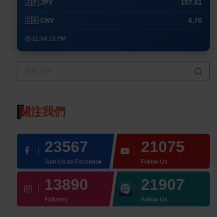
🇯🇵 JPY
157.61
🇨🇳 CNY
6.76
🕒 11:04:15 PM
關注我們
23567
21075
Join Us on Facebook
Follow Us
13890
21907
Follwers
Follow Us