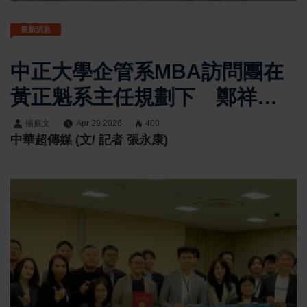
最新消息
中正大學企管系MBA訪問團在
黃正魁系主任規劃下 鄭祥麟
教授帶隊參訪井上酒造株式会
楊振文
Apr 29 2026
400
中華超傳媒 (文/ 記者 張永康)
社 社長井上百合親自接待揭
地方創生與農業整合經營關鍵