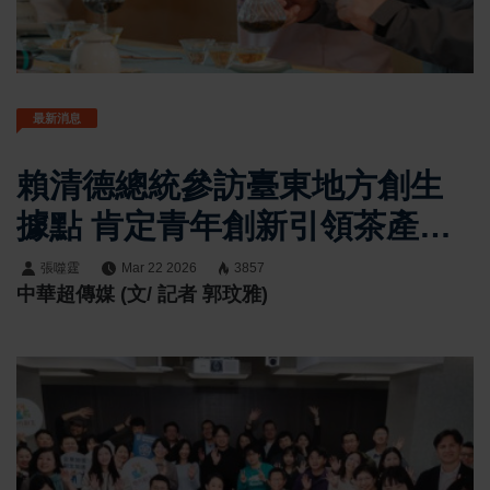
最新消息
賴清德總統參訪臺東地方創生
據點 肯定青年創新引領茶產業
升級與產業轉型的成果 落實地
張噬霆
Mar 22 2026
3857
中華超傳媒 (文/ 記者 郭玟雅)
方創生3.0