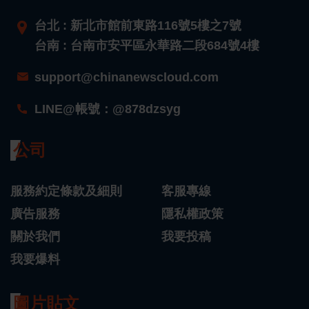
台北 : 新北市館前東路116號5樓之7號
台南 : 台南市安平區永華路二段684號4樓
support@chinanewscloud.com
LINE@帳號：@878dzsyg
公司
服務約定條款及細則
客服專線
廣告服務
隱私權政策
關於我們
我要投稿
我要爆料
圖片貼文