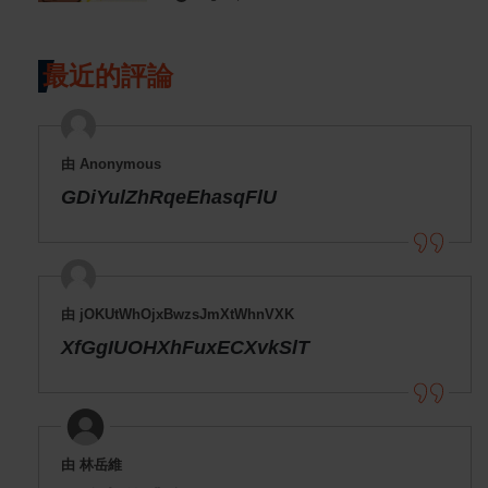
最近的評論
由 Anonymous
GDiYulZhRqeEhasqFlU
由 jOKUtWhOjxBwzsJmXtWhnVXK
XfGgIUOHXhFuxECXvkSlT
由 林岳維