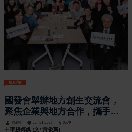
最新消息
國發會舉辦地方創生交流會，
聚焦企業與地方合作，攜手產
業共創臺灣永續未來
張噬霆
Jan 21 2026
6579
中華超傳媒 (文/ 黃俊憲)