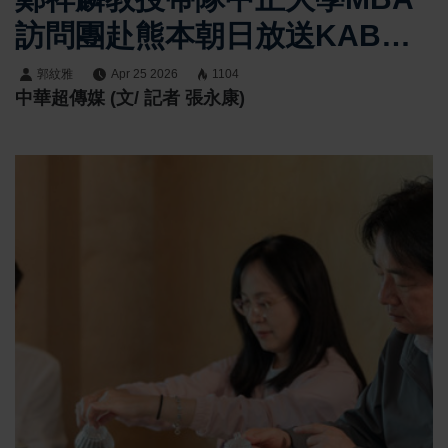
訪問團赴熊本朝日放送KAB
企管系黃正魁系主任全程規
郭紋雅
Apr 25 2026
1104
中華超傳媒 (文/ 記者 張永康)
劃 局長小野史修接待交流