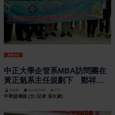
最新消息
中正大學企管系MBA訪問團在
黃正魁系主任規劃下 鄭祥麟
教授帶隊參訪熊本市政府 日
郭紋雅
Apr 28 2026
277
中華超傳媒 (文/ 記者 張永康)
方接待團隊由經濟觀光局創業
支援課坂口亮與國際課詹侑佳