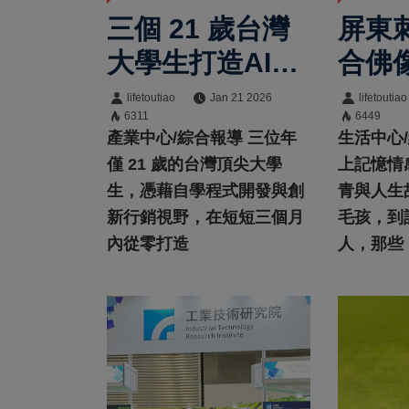
三個 21 歲台灣
屏東
大學生打造AI行
合佛
銷工具顛覆產業
青 
lifetoutiao
Jan 21 2026
lifetoutiao
6311
6449
ViralArc.ai 獲輝
語言
產業中心/綜合報導 三位年
生活中心
達新創加速計畫
僅 21 歲的台灣頂尖大學
上記憶情
生，憑藉自學程式開發與創
青與人生
青睞
新行銷視野，在短短三個月
毛孩，到
內從零打造
人，那些