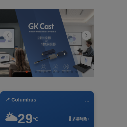
📍 Columbus
...
29
🌥️
°C
🌡️ 多雲時陰 ›