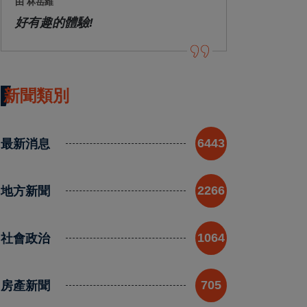
由 林岳維
好有趣的體驗!
新聞類別
最新消息
6443
地方新聞
2266
社會政治
1064
房產新聞
705