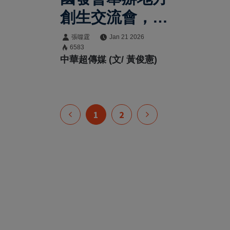
創生交流會，聚
焦企業與地方合
張噬霆
Jan 21 2026
6583
作，攜手產業共
中華超傳媒 (文/ 黃俊憲)
創臺灣永續未來
1
2