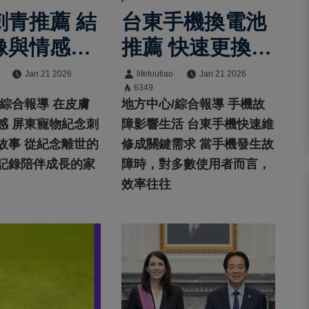
刺青推薦 結
台東手機換電池
像與情感刺
推薦 快速更換＋
形成獨有風格
保固服務 在地維
Jan 21 2026
lifetoutiao
Jan 21 2026
6349
修更安心
/綜合報導 在皮膚
地方中心/綜合報導 手機故
感 屏東寵物紀念刺
障影響生活 台東手機快速維
故事 從紀念離世的
修成關鍵需求 當手機發生故
記錄陪伴成長的家
障時，對多數使用者而言，
效率往往