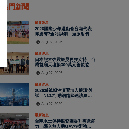
熱門新聞
最新消息
2026國際少年運動會台南代表
隊勇奪7金2銀4銅 游泳射箭籃
球跆拳道展現青年競技實力
Aug 07, 2026
最新消息
日本熊本強震賑災再獲支持 台
灣首廟天壇捐300萬元善款協助
災後復原
Aug 07, 2026
最新消息
2026城鎮韌性演習加入通訊測
試 NCC行動網路降速演練驗
證國家通訊防護能力
Aug 07, 2026
最新消息
台南水土保持服務團提升專業能
力 導入無人機UAV技術強化