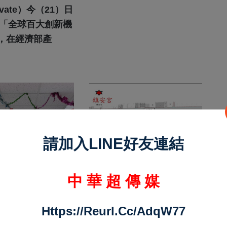
與合作重要貢獻
ivate）今（21）日
26「全球百大創新機
，在經濟部產
請加入LINE好友連結
中 華 超 傳 媒
Https://reurl.cc/adqW77