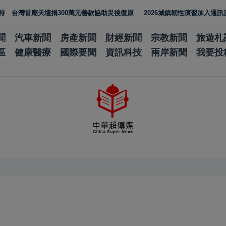
廟天壇捐300萬元善款協助災後復原
2026城鎮韌性演習加入通訊測試 N
聞
汽車新聞
房產新聞
財經新聞
宗教新聞
旅遊札
區
健康醫療
國際要聞
資訊科技
兩岸新聞
我要投