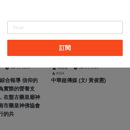
最新消息
化作營養暖
官田社子農村社
訂閱
盤古藥皇廟
區土地重劃獲地
業 送600
主過半支持，臺
Jan 21 2026
張噬霆
Jan 21 2026
6504
養品至創世
南市將提報內政
/綜合報導 信仰的
中華超傳媒 (文/ 黃俊憲)
助弱勢
部審核並推動農
為實際的營養支
，在盤古藥皇廟神
村重劃建設
南市藥皇神佛協會
行的共