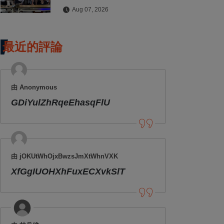
水保檢查與國土保育
Aug 07, 2026
最近的評論
由 Anonymous
GDiYulZhRqeEhasqFlU
由 jOKUtWhOjxBwzsJmXtWhnVXK
XfGgIUOHXhFuxECXvkSlT