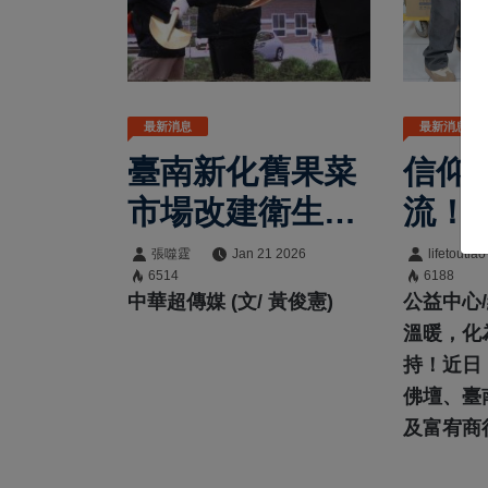
最新消息
最新消息
臺南新化舊果菜
信仰
市場改建衛生所
流！
暨衛福園區動
攜手企
張噬霆
Jan 21 2026
lifetoutiao
6514
6188
土 臺南市長黃
包營
中華超傳媒 (文/ 黃俊憲)
公益中心
偉哲強調打造全
五區
溫暖，化
持！近日
齡共融照護服務
佛壇、臺
新據點
及富宥商