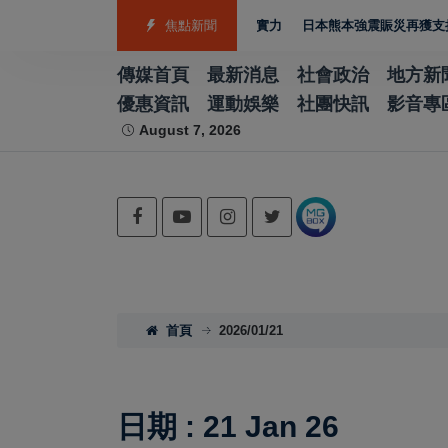
銅 游泳射箭籃球跆拳道展現青年競技實力
焦點新聞
日本熊本強震賑災再獲支持 台灣首
傳媒首頁
最新消息
社會政治
地方新
優惠資訊
運動娛樂
社團快訊
影音專
August 7, 2026
首頁
2026/01/21
日期 : 21 Jan 26