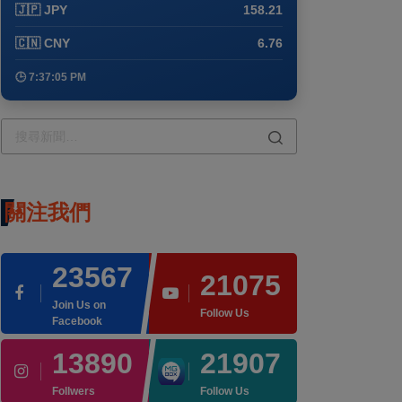
🇯🇵 JPY
158.21
🇨🇳 CNY
6.76
🕒 7:37:05 PM
關注我們
23567
21075
Join Us on
Follow Us
Facebook
13890
21907
Follwers
Follow Us