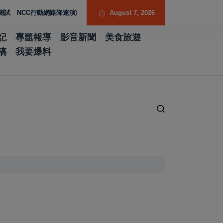
CC行動網路降速演練驗證國家通訊防護能力
August 7, 2026
台南水土保持服務團提升專業能力
記
專題報導
影音新聞
美食旅遊
稿
我要爆料