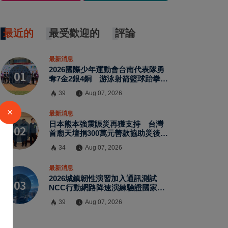
最近的
最受歡迎的
評論
最新消息
2026國際少年運動會台南代表隊勇
奪7金2銀4銅 游泳射箭籃球跆拳道
展現青年競技實力
39
Aug 07, 2026
×
最新消息
日本熊本強震賑災再獲支持 台灣
首廟天壇捐300萬元善款協助災後復
原
34
Aug 07, 2026
最新消息
2026城鎮韌性演習加入通訊測試
NCC行動網路降速演練驗證國家通
訊防護能力
39
Aug 07, 2026