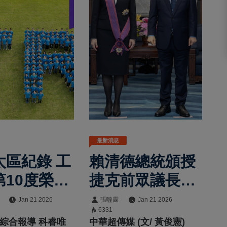
最新消息
太區紀錄 工
賴清德總統頒授
第10度榮獲
捷克前眾議長艾
百大創新機
達莫娃勳章 肯
Jan 21 2026
張噬霆
Jan 21 2026
6331
定深化臺捷友誼
/綜合報導 科睿唯
中華超傳媒 (文/ 黃俊憲)