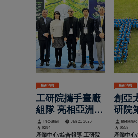
最新消息
最新消息
工研院攜手臺廠
創亞
組隊 亮相亞洲最
研院
大電子展
全球
lifetoutiao
Jan 21 2026
lifetoutiao
6294
6558
構
產業中心/綜合報導 工研院
產業中心