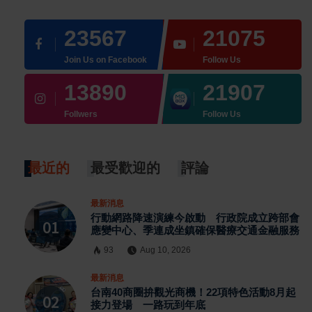
23567
21075
Join Us on Facebook
Follow Us
13890
21907
Follwers
Follow Us
最近的
最受歡迎的
評論
最新消息
行動網路降速演練今啟動 行政院成立跨部會
應變中心、季連成坐鎮確保醫療交通金融服務
93
Aug 10, 2026
最新消息
台南40商圈拚觀光商機！22項特色活動8月起
接力登場 一路玩到年底