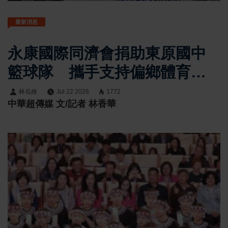
最新消息
永康國際同濟會捐助東原國中
籃球隊 攜手支持偏鄉體育教
育發展
林岳維
Jul 22 2026
1772
中華超傳媒 文/記者 林香華