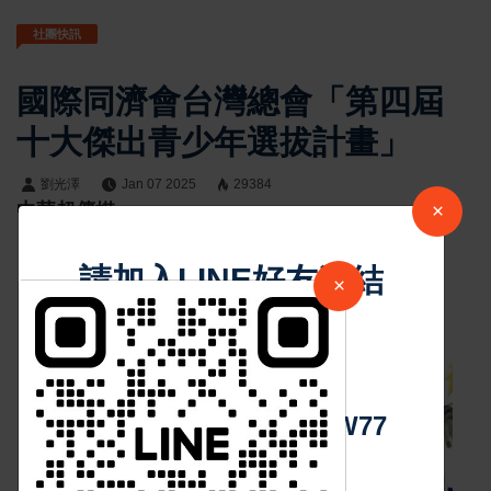
社團快訊
國際同濟會台灣總會「第四屆
十大傑出青少年選拔計畫」
劉光澤
Jan 07 2025
29384
×
中華超傳媒
請加入LINE好友連結
×
沒有更多新聞
中 華 超 傳 媒
Https://reurl.cc/adqW77