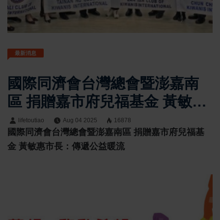
最新消息
國際同濟會台灣總會暨澎嘉南
區 捐贈嘉市府兒福基金 黃敏惠
市長：傳遞公益暖流
lifetoutiao
Aug 04 2025
16878
國際同濟會台灣總會暨澎嘉南區 捐贈嘉市府兒福基
金 黃敏惠市長：傳遞公益暖流