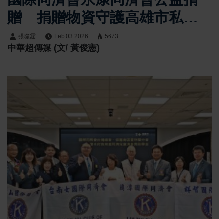
贈 捐贈物資守護高雄市私立
小天使家園的失依嬰幼兒
張噬霆
Feb 03 2026
5673
中華超傳媒 (文/ 黃俊憲)