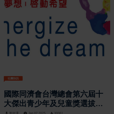
社團快訊
國際同濟會台灣總會第六屆十
大傑出青少年及兒童獎選拔計
畫
劉光澤
Jan 07 2025
30061