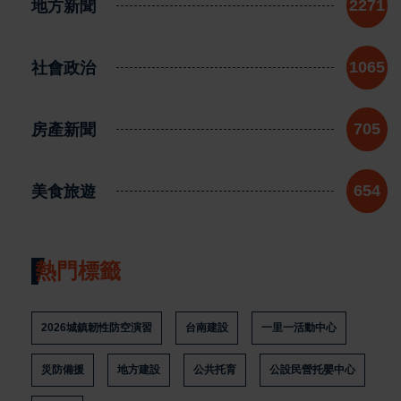
地方新聞
2271
社會政治
1065
房產新聞
705
美食旅遊
654
熱門標籤
2026城鎮韌性防空演習
台南建設
一里一活動中心
災防備援
地方建設
公共托育
公設民營托嬰中心