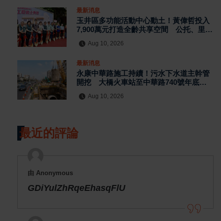
最新消息
玉井區多功能活動中心動土！黃偉哲投入
7,900萬元打造全齡共享空間 公托、里民
活動、災防備援一次到位
Aug 10, 2026
最新消息
永康中華路施工持續！污水下水道主幹管
開挖 大橋火車站至中華路740號年底前
完成管線布設
Aug 10, 2026
最近的評論
由 Anonymous
GDiYulZhRqeEhasqFlU