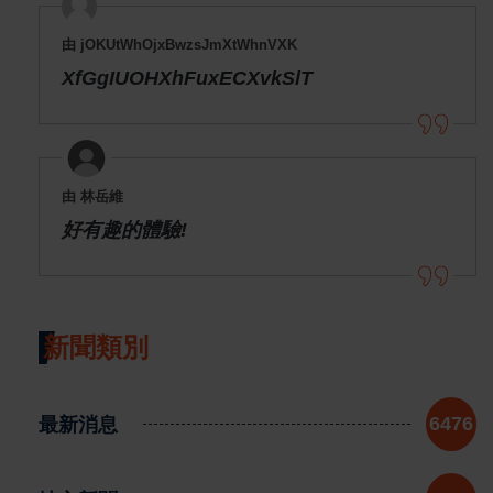
由 jOKUtWhOjxBwzsJmXtWhnVXK
XfGgIUOHXhFuxECXvkSlT
由 林岳維
好有趣的體驗!
新聞類別
最新消息
6476