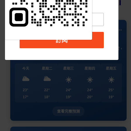
📍 Columbus
...
訂閱
22
🌥️
°C
🌡️ 局部多雲 ›
今天
星期二
星期三
星期四
星期五
🌥️
🌥️
☀️
☀️
☀️
23°
22°
24°
24°
25°
17°
18°
19°
20°
19°
查看完整預測