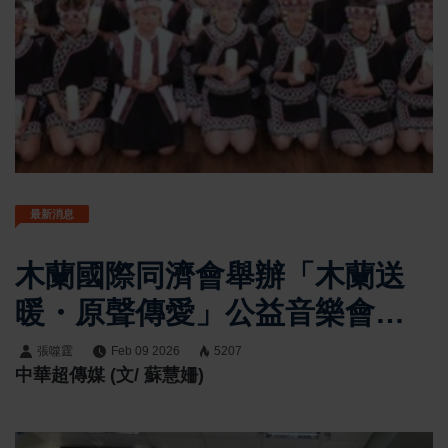
最新消息
木蘭國際同濟會舉辦「木蘭送
暖・原聲傳愛」公益音樂會
為嘉義500名弱勢學童籌募冬衣
張噬霆
Feb 09 2026
5207
中華超傳媒 (文/ 蘇慧姍)