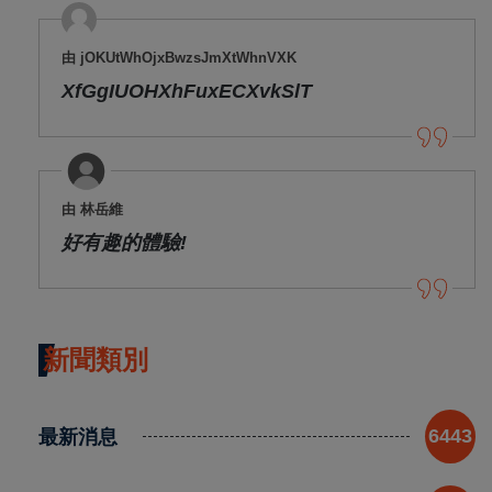
由 jOKUtWhOjxBwzsJmXtWhnVXK
XfGgIUOHXhFuxECXvkSlT
由 林岳維
好有趣的體驗!
新聞類別
最新消息
6443