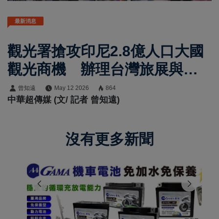
最新消息
觀光署搶攻印尼2.8億人口大國
觀光商機 辦理台灣旅展與推
廣會力推臺灣友善多元主題旅
曾知遠
May 12 2026
864
中華超傳媒 (文/ 記者 曾知遠)
遊
沒有更多新聞