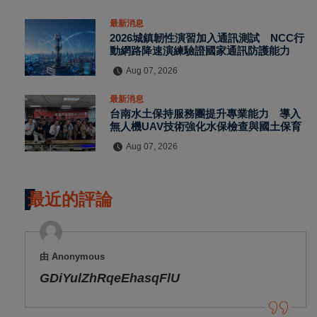
最新消息
2026城鎮韌性演習加入通訊測試 NCC行
動網路降速演練驗證國家通訊防護能力
Aug 07, 2026
最新消息
台南水土保持服務團提升專業能力 導入
無人機UAV技術強化水保檢查與國土保育
Aug 07, 2026
最近的評論
由 Anonymous
GDiYulZhRqeEhasqFlU