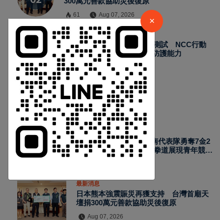
300萬元善款協助災後復原
請加入LINE好友連結
61
Aug 07, 2026
×
最新消息
2026城鎮韌性演習加入通訊測試 NCC行動
中 華 超 傳 媒
網路降速演練驗證國家通訊防護能力
68
Aug 07, 2026
Https://reurl.cc/adqW77
熱門新聞
最新消息
2026國際少年運動會台南代表隊勇奪7金2
銀4銅 游泳射箭籃球跆拳道展現青年競技
實力
Aug 07, 2026
訂閱
最新消息
日本熊本強震賑災再獲支持 台灣首廟天
壇捐300萬元善款協助災後復原
Aug 07, 2026