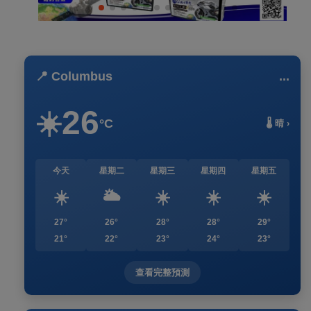
📍 Columbus
...
26
☀️
°C
🌡️ 晴 ›
今天
星期二
星期三
星期四
星期五
☀️
🌥️
☀️
☀️
☀️
27°
26°
28°
28°
29°
21°
22°
23°
24°
23°
查看完整預測