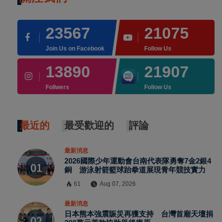
23567
21075
Join Us on Facebook
Follow Us
13890
21907
Follwers
Follow Us
最近的
最受歡迎的
評論
最新消息
2026國際少年運動會台南代表隊勇奪7金2銀4
銅 游泳射箭籃球跆拳道展現青年競技實力
61
Aug 07, 2026
最新消息
×
日本熊本強震賑災再獲支持 台灣首廟天壇捐