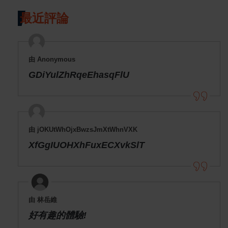
最近評論
由 Anonymous
GDiYulZhRqeEhasqFlU
由 jOKUtWhOjxBwzsJmXtWhnVXK
XfGgIUOHXhFuxECXvkSlT
由 林岳維
好有趣的體驗!