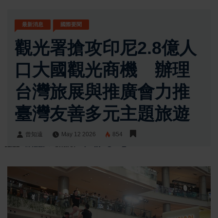
最新消息
國際要聞
觀光署搶攻印尼2.8億人
口大國觀光商機 辦理
台灣旅展與推廣會力推
臺灣友善多元主題旅遊
曾知遠
May 12 2026
854
曾知遠
Share: