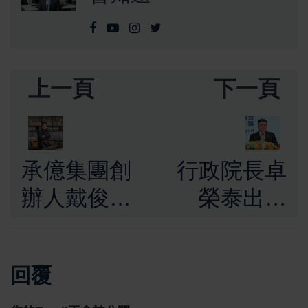
上一頁
下一頁
承億集團創
行政院長卓
辦人戴俊郎
榮泰出席
跌倒腦溢血
「兩公約第
辭世享年54
四次國家報
回覆
歲 集團發
告國際審查