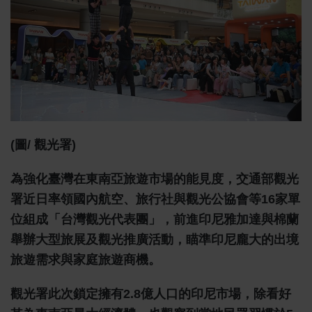
(圖/ 觀光署)
為強化臺灣在東南亞旅遊市場的能見度，交通部觀光
署近日率領國內航空、旅行社與觀光公協會等16家單
位組成「台灣觀光代表團」，前進印尼雅加達與棉蘭
舉辦大型旅展及觀光推廣活動，瞄準印尼龐大的出境
旅遊需求與家庭旅遊商機。
觀光署此次鎖定擁有2.8億人口的印尼市場，除看好