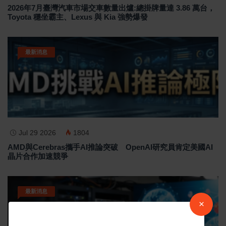
2026年7月臺灣汽車市場交車數量出爐:總掛牌量達 3.86 萬台，
Toyota 穩坐霸主、Lexus 與 Kia 強勢爆發
最新消息
Jul 29 2026
1804
AMD與Cerebras攜手AI推論突破 OpenAI研究員肯定美國AI
晶片合作加速競爭
最新消息
×