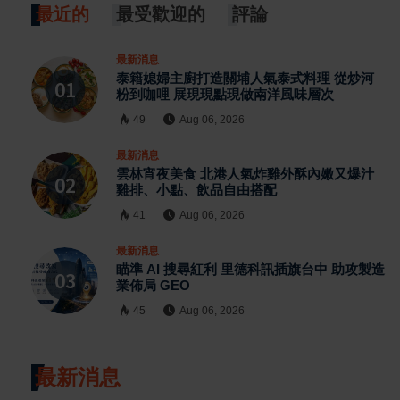
最近的
最受歡迎的
評論
最新消息
泰籍媳婦主廚打造關埔人氣泰式料理 從炒河
粉到咖哩 展現現點現做南洋風味層次
49
Aug 06, 2026
最新消息
雲林宵夜美食 北港人氣炸雞外酥內嫩又爆汁
雞排、小點、飲品自由搭配
41
Aug 06, 2026
最新消息
瞄準 AI 搜尋紅利 里德科訊插旗台中 助攻製造
業佈局 GEO
45
Aug 06, 2026
最新消息