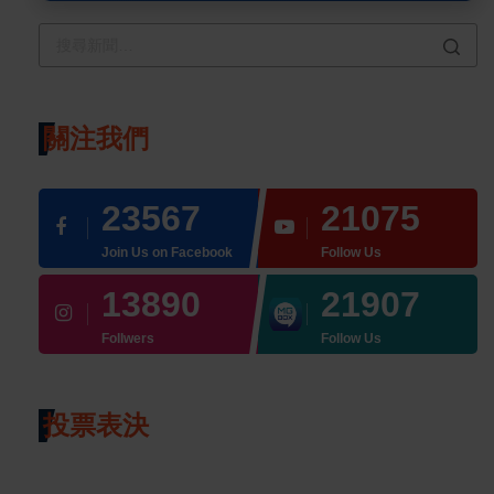
關注我們
23567
21075
Join Us on Facebook
Follow Us
13890
21907
Follwers
Follow Us
投票表決