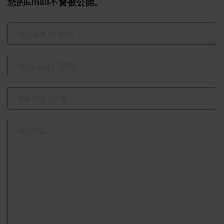
聲明證實營
會議」開
您的Email不會被公開。
運不受影
幕 強調深
化臺灣人權
保障與國際
對話合作