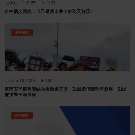
Nov 19 2025
1037
台中個人燒肉！自己做烤串丼！好吃又好玩！
最新消息
Jun 19 2026
184
臺南安平龍舟賽結合反賄選宣導 政風處倡議乾淨選舉 划出
廉潔民主新風貌
汽車新聞