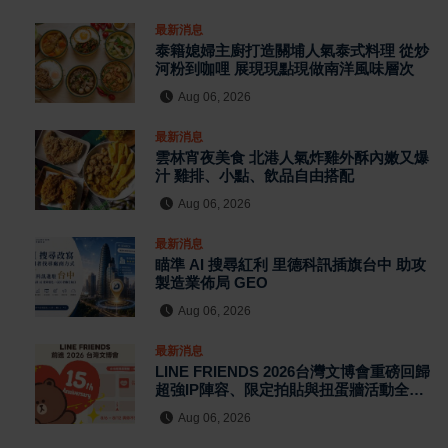
最新消息
泰籍媳婦主廚打造關埔人氣泰式料理 從炒
河粉到咖哩 展現現點現做南洋風味層次
Aug 06, 2026
最新消息
雲林宵夜美食 北港人氣炸雞外酥內嫩又爆
汁 雞排、小點、飲品自由搭配
Aug 06, 2026
最新消息
瞄準 AI 搜尋紅利 里德科訊插旗台中 助攻
製造業佈局 GEO
Aug 06, 2026
最新消息
LINE FRIENDS 2026台灣文博會重磅回歸
超強IP陣容、限定拍貼與扭蛋牆活動全公
開
Aug 06, 2026