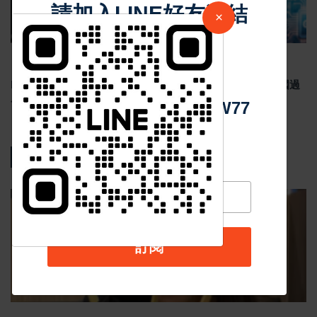
請加入LINE好友連結
×
中 華 超 傳 媒
Jul 29 2026
1781
Meta祖克柏談美中AI競爭 反對封鎖中國AI模型 示警美國過
度監管恐削弱競爭力
Https://reurl.cc/adqW77
熱門新聞
影音新聞
訂閱