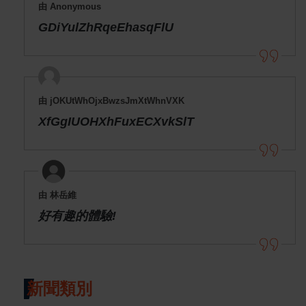
由 Anonymous
GDiYulZhRqeEhasqFlU
由 jOKUtWhOjxBwzsJmXtWhnVXK
XfGgIUOHXhFuxECXvkSlT
由 林岳維
好有趣的體驗!
新聞類別