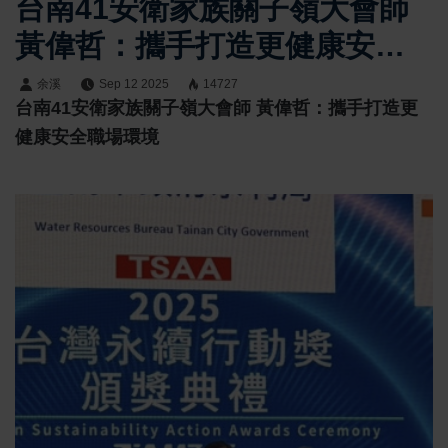
台南41安衛家族關子嶺大會師
黃偉哲：攜手打造更健康安全
職場環境
余溪
Sep 12 2025
14727
台南41安衛家族關子嶺大會師 黃偉哲：攜手打造更
健康安全職場環境