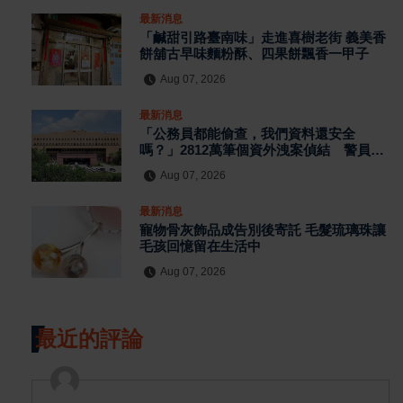
最新消息
「鹹甜引路臺南味」走進喜樹老街 義美香
餅舖古早味麵粉酥、四果餅飄香一甲子
Aug 07, 2026
最新消息
「公務員都能偷查，我們資料還安全
嗎？」2812萬筆個資外洩案偵結 警員查
個資、暗網交易與公務資訊漏洞曝光
Aug 07, 2026
最新消息
寵物骨灰飾品成告別後寄託 毛髮琉璃珠讓
毛孩回憶留在生活中
Aug 07, 2026
最近的評論