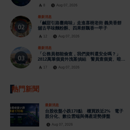
8
Aug 07, 2026
最新消息
「鹹甜引路臺南味」走進喜樹老街 義美香餅
舖古早味麵粉酥、四果餅飄香一甲子
12
Aug 07, 2026
最新消息
「公務員都能偷查，我們資料還安全嗎？」
2812萬筆個資外洩案偵結 警員查個資、暗網
交易與公務資訊漏洞曝光
17
Aug 07, 2026
熱門新聞
最新消息
台股收盤小跌170點 櫃買跌近2% 電子
股分化、數位雲端與傳產逆勢撐盤
Aug 07, 2026