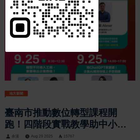
訂閱
地方新聞
臺南市推動數位轉型課程開
跑！四階段實戰教學助中小企
業轉型不迷路
余溪
Aug 29 2025
15767