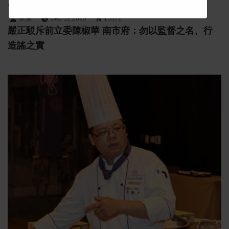
實
余溪
Sep 12 2025
15572
嚴正駁斥前立委陳椒華 南市府：勿以監督之名、行
造謠之實