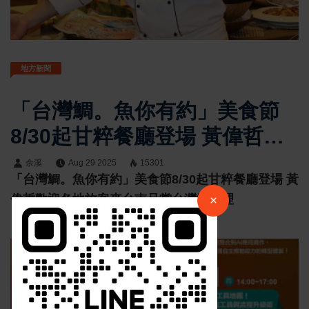
地方新聞
「台灣鯛。魚你有約」美食節
8/30起甘粹餐廳登場 黃偉哲歡
×
迎各地旅客來台南品嘗台灣鯛
余溪
Aug 29 2025
15301
「台灣鯛。魚你有約」美食節8/30起甘粹餐廳登場 黃
料理
請加入LINE好友連結
偉哲歡迎各地旅客來台南品嘗台灣鯛料理
×
中 華 超 傳 媒
Https://reurl.cc/adqW77