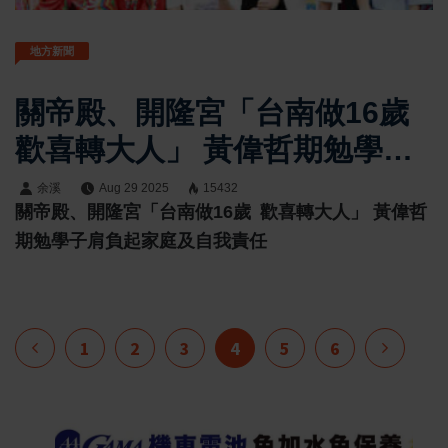
地方新聞
關帝殿、開隆宮「台南做16歲
歡喜轉大人」 黃偉哲期勉學子
肩負起家庭及自我責任
余溪
Aug 29 2025
15432
關帝殿、開隆宮「台南做16歲 歡喜轉大人」 黃偉哲
期勉學子肩負起家庭及自我責任
1
2
3
4
5
6