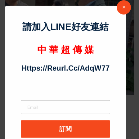
社會政治
嚴正駁斥前立委陳椒華 南市
府：勿以監督之名、行造謠之