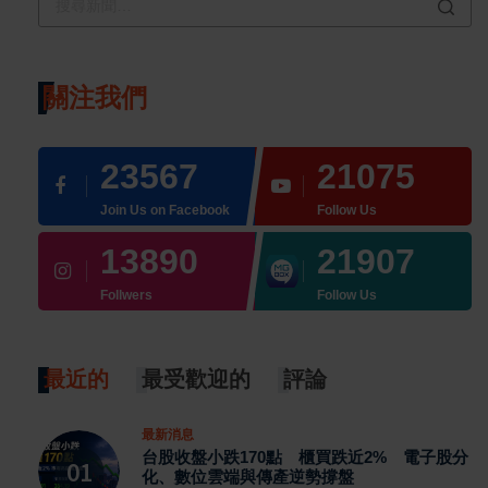
關注我們
23567
21075
Join Us on Facebook
Follow Us
13890
21907
Follwers
Follow Us
最近的
最受歡迎的
評論
最新消息
台股收盤小跌170點 櫃買跌近2% 電子股分
化、數位雲端與傳產逆勢撐盤