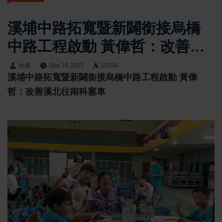
溪埔中路拓寬暨新闢銜接烏橋
中路工程啟動 黃偉哲：改善溪
北往南科塞車
余溪
Sep 16 2025
15234
溪埔中路拓寬暨新闢銜接烏橋中路工程啟動 黃偉
哲：改善溪北往南科塞車