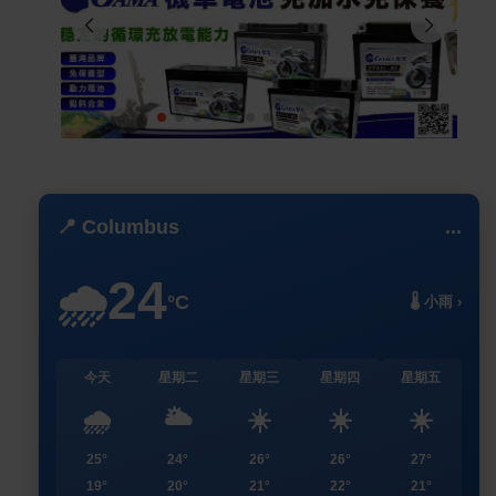
📍 Columbus
...
24
🌧️
°C
🌡️ 小雨 ›
今天
星期二
星期三
星期四
星期五
🌧️
🌥️
☀️
☀️
☀️
25°
24°
26°
26°
27°
19°
20°
21°
22°
21°