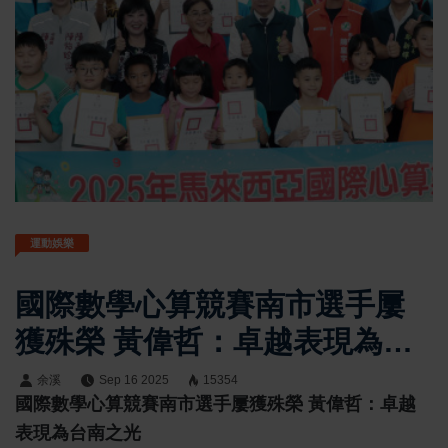
運動娛樂
國際數學心算競賽南市選手屢
獲殊榮 黃偉哲：卓越表現為台
南之光
余溪
Sep 16 2025
15354
國際數學心算競賽南市選手屢獲殊榮 黃偉哲：卓越
表現為台南之光