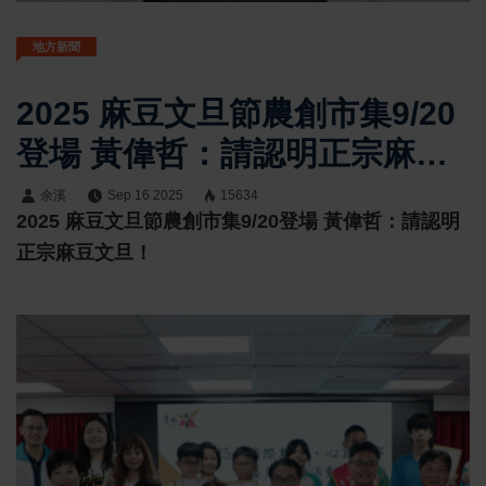
地方新聞
2025 麻豆文旦節農創市集9/20
登場 黃偉哲：請認明正宗麻豆
文旦！
余溪
Sep 16 2025
15634
2025 麻豆文旦節農創市集9/20登場 黃偉哲：請認明
正宗麻豆文旦！