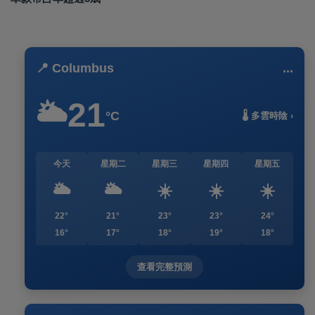
📍 Columbus
...
21
🌥️
°C
🌡️ 多雲時陰 ›
今天
星期二
星期三
星期四
星期五
🌥️
🌥️
☀️
☀️
☀️
22°
21°
23°
23°
24°
16°
17°
18°
19°
18°
查看完整預測