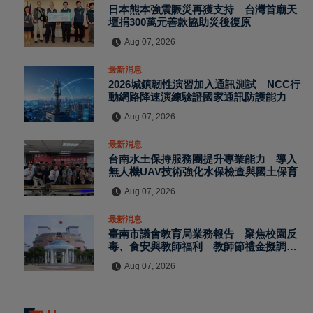
日本熊本強震賑災再獲支持 台灣首廟天
壇捐300萬元善款協助災後復原
Aug 07, 2026
最新消息
2026城鎮韌性演習加入通訊測試 NCC行
動網路降速演練驗證國家通訊防護能力
Aug 07, 2026
最新消息
台南水土保持服務團提升專業能力 導入
無人機UAV技術強化水保檢查與國土保育
Aug 07, 2026
最新消息
臺南市議會教育局業務報告 聚焦校園反
毒、食安與教師福利 教師節禮金擬調升
至千元
Aug 07, 2026