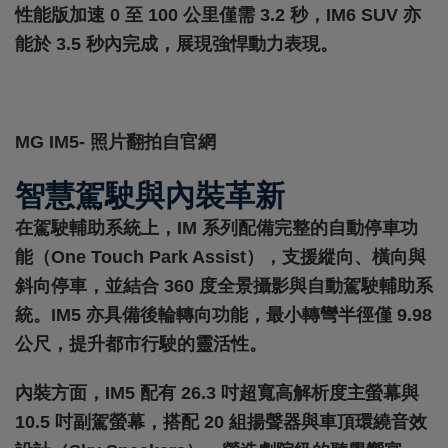
性能版加速 0 至 100 公里僅需 3.2 秒，IM6 SUV 亦
能於 3.5 秒內完成，展現強悍動力表現。
MG IM5- 照片翻拍自官網
智慧駕駛與內裝革新
在駕駛輔助系統上，IM 系列配備完整的自動停車功
能（One Touch Park Assist），支援縱向、橫向與
斜向停車，並結合 360 度全景攝影與自動駕駛輔助系
統。IM5 亦具備後輪轉向功能，最小轉彎半徑僅 9.98
公尺，提升都市行駛的靈活性。
內裝方面，IM5 配有 26.3 吋超寬高解析度主螢幕與
10.5 吋副駕螢幕，搭配 20 組揚聲器與車頂環繞音效