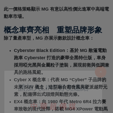
此一價格策略顯示 MG 有意以高性價比進軍中高端電
動車市場。
概念車齊亮相 重塑品牌形象
除了量產車型，MG 亦展示數款設計概念車：
Cyberster Black Edition
：基於 MG 敞篷電動
跑車 Cyberster 打造的豪華全黑特仕版，車身
採用啞光黑與金屬粒子塗裝，展現前衛與低調兼
具的跑格風範。
Cyber X 概念車
：代表 MG “Cyber” 子品牌的
未來 SUV 概念，造型融合都會風與硬派越野元
素，配備彈出式頭燈與動態光條。
EX4 概念車
：向 1980 年代 Metro 6R4 拉力賽
車致敬的現代詮釋，搭載 MG4 XPower 電動馬