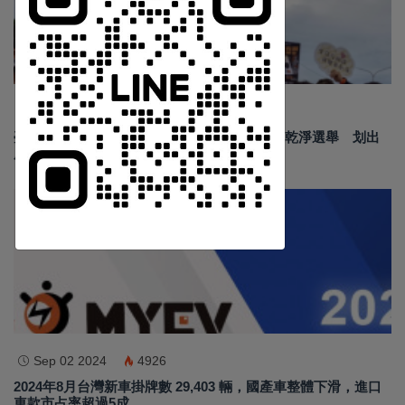
中 華 超 傳 媒
Https://reurl.cc/adqW77
Jun 19 2026
191
臺南安平龍舟賽結合反賄選宣導 政風處倡議乾淨選舉 划出
廉潔民主新風貌
汽車新聞
訂閱
Sep 02 2024
4926
2024年8月台灣新車掛牌數 29,403 輛，國產車整體下滑，進口
車款市占率超過5成