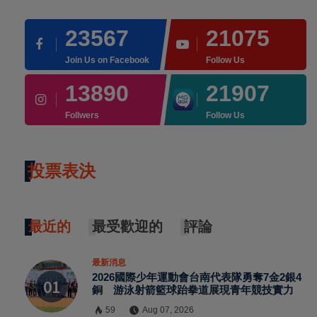
23567
21075
Join Us on Facebook
Follow Us
13890
21907
Follwers
Follow Us
投票表決
最近的
最受歡迎的
評論
最新消息
2026國際少年運動會台南代表隊勇奪7金2銀4
銅 游泳射箭籃球跆拳道展現青年競技實力
59
Aug 07, 2026