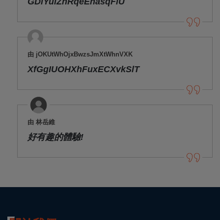
GDiYulZhRqeEhasqFlU
由 jOKUtWhOjxBwzsJmXtWhnVXK
XfGgIUOHXhFuxECXvkSlT
由 林岳維
好有趣的體驗!