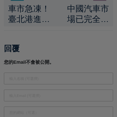
車市急凍！
中國汽車市
臺北港進口
場已完全失
車積壓近3
去理智
萬輛，曝曬
回覆
海風吹蝕風
險浮現，產
您的Email不會被公開。
業專家警示
等車稅恐誤
判時機