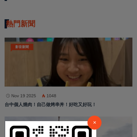
熱門新聞
影音新聞
Nov 19 2025
1048
×
台中個人燒肉！自己做烤串丼！好吃又好玩！
請加入LINE好友連結
×
最新消息