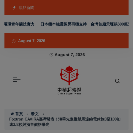
焦點新聞
展現青年競技實力
日本熊本強震賑災再獲支持 台灣首廟天壇捐300萬元善款
August 7, 2026
August 7, 2026
首頁
發文
Foxtron CAVIRA臺灣發表！鴻華先進推雙馬達純電休旅0至100加
速3.8秒與預售價格曝光