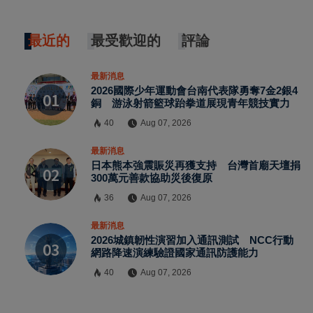
最近的
最受歡迎的
評論
最新消息
2026國際少年運動會台南代表隊勇奪7金2銀4
銅 游泳射箭籃球跆拳道展現青年競技實力
40
Aug 07, 2026
最新消息
日本熊本強震賑災再獲支持 台灣首廟天壇捐
300萬元善款協助災後復原
36
Aug 07, 2026
最新消息
2026城鎮韌性演習加入通訊測試 NCC行動
網路降速演練驗證國家通訊防護能力
40
Aug 07, 2026