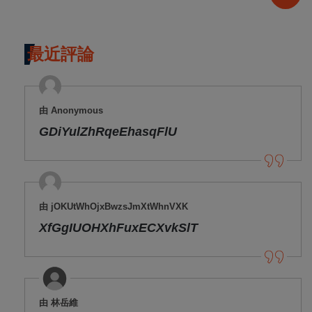
最近評論
由 Anonymous
GDiYulZhRqeEhasqFlU
由 jOKUtWhOjxBwzsJmXtWhnVXK
XfGgIUOHXhFuxECXvkSlT
由 林岳維