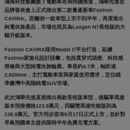
鴻海科技集團旗下電動車布局持續推進，鴻華先進在
品牌發表會上正式推出第二款量產新車Foxtron
CAVIRA。距離前一款車型上市不到半年，再度推出
純電休旅產品，市場也視其為Luxgen N7長程版的大
幅升級版本。
Foxtron CAVIRA採用Model C平台打造，延續
Foxtron家族化設計語彙，包括貫穿式頭燈、科技感
燈條與大型純電休旅輪廓。車長約4.7米，軸距達
2,920mm，主打寬敞車室與家庭使用需求，定位瞄
準臺灣中高階純電SUV市場。
此次鴻華先進直接推出兩款長程版車型，後驅單馬達
版本預接價格123.9萬元，四驅雙馬達性能版則為
138.9萬元。官方同步宣布6月17日正式上市，並針對
早鳥預購車主提供限時半年免費充電方案。