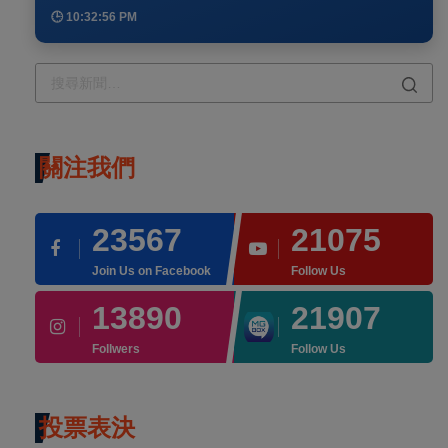
🕒 10:32:56 PM
關注我們
23567
21075
Join Us on Facebook
Follow Us
13890
21907
Follwers
Follow Us
投票表決