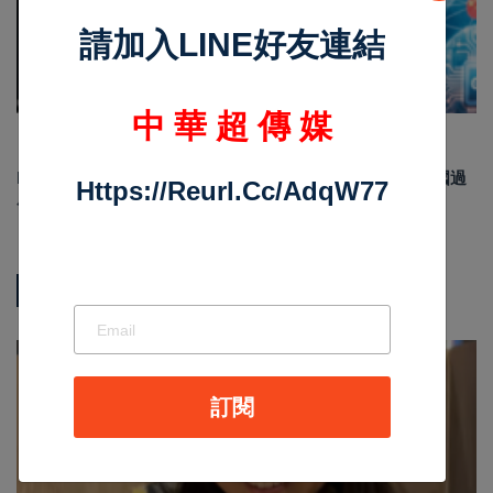
請加入LINE好友連結
中 華 超 傳 媒
Jul 29 2026
1790
Meta祖克柏談美中AI競爭 反對封鎖中國AI模型 示警美國過
Https://reurl.cc/adqW77
度監管恐削弱競爭力
熱門新聞
影音新聞
訂閱