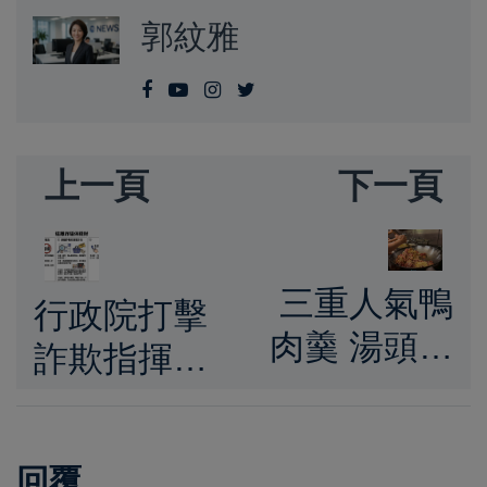
郭紋雅
上一頁
下一頁
三重人氣鴨
行政院打擊
肉羹 湯頭清
詐欺指揮中
甜蒜香濃厚
心要求Meta
搭上招牌滷
負起防詐社
味各式小菜
回覆