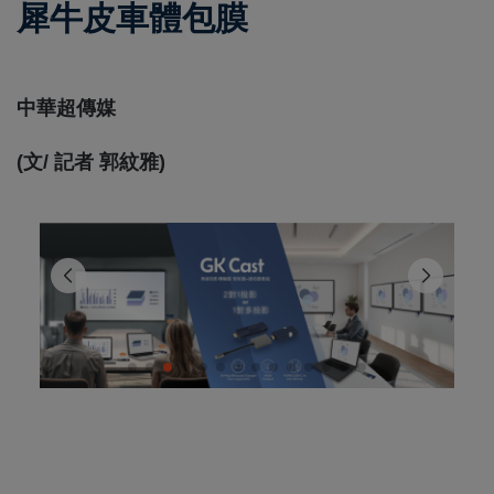
犀牛皮車體包膜
中華超傳媒
(文/ 記者 郭紋雅)