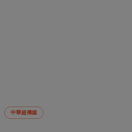
中華超傳媒