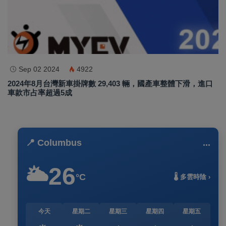
Sep 02 2024
4922
2024年8月台灣新車掛牌數 29,403 輛，國產車整體下滑，進口
車款市占率超過5成
📍 Columbus
...
26
🌥️
°C
🌡️ 多雲時陰 ›
今天
星期二
星期三
星期四
星期五