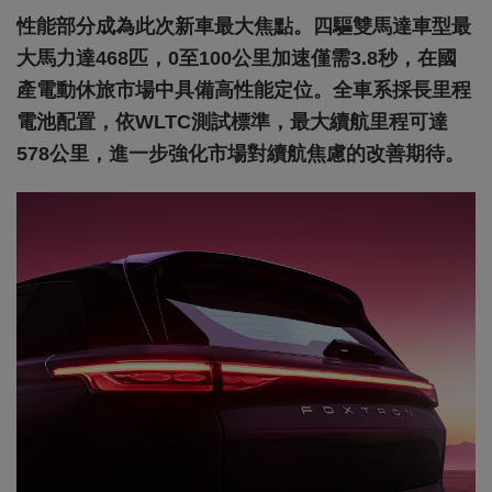
性能部分成為此次新車最大焦點。四驅雙馬達車型最
大馬力達468匹，0至100公里加速僅需3.8秒，在國
產電動休旅市場中具備高性能定位。全車系採長里程
電池配置，依WLTC測試標準，最大續航里程可達
578公里，進一步強化市場對續航焦慮的改善期待。