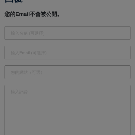
會與法律責
太過癮
任 應主動
您的Email不會被公開。
修改演算法
阻絕詐騙貼
文 保障合
法用戶權益