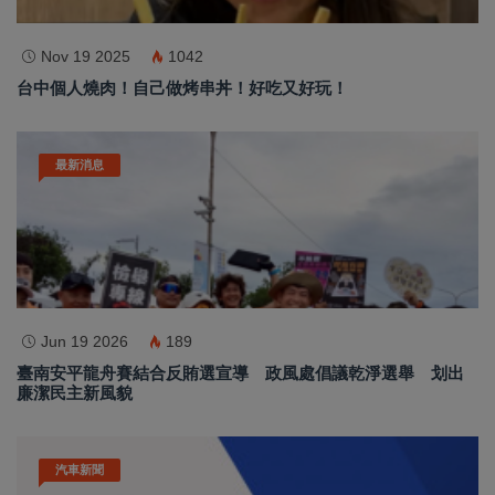
Nov 19 2025
1042
台中個人燒肉！自己做烤串丼！好吃又好玩！
最新消息
Jun 19 2026
189
臺南安平龍舟賽結合反賄選宣導 政風處倡議乾淨選舉 划出
廉潔民主新風貌
汽車新聞