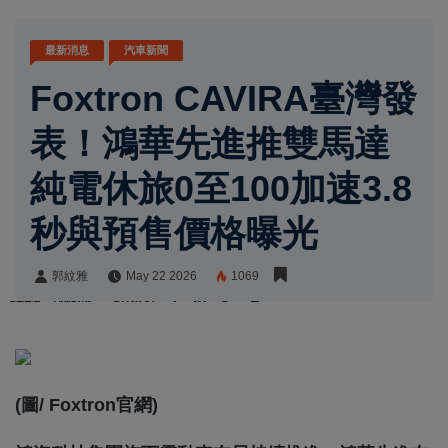
最新消息
汽車新聞
Foxtron CAVIRA臺灣發
表！鴻華先進推雙馬達
純電休旅0至100加速3.8
秒與預售價格曝光
郭紋雅
May 22 2026
1069
郭紋雅
Share:
(圖/ Foxtron官網)