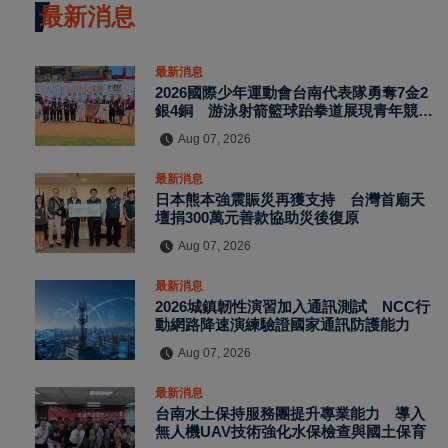
最新消息
最新消息
2026國際少年運動會台南代表隊勇奪7金2
銀4銅 游泳射箭籃球跆拳道展現青年競技
實力
Aug 07, 2026
最新消息
日本熊本強震賑災再獲支持 台灣首廟天
壇捐300萬元善款協助災後復原
Aug 07, 2026
最新消息
2026城鎮韌性演習加入通訊測試 NCC行
動網路降速演練驗證國家通訊防護能力
Aug 07, 2026
最新消息
台南水土保持服務團提升專業能力 導入
無人機UAV技術強化水保檢查與國土保育