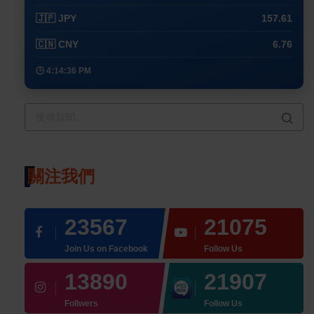
🇯🇵 JPY
157.61
🇨🇳 CNY
6.76
🕒 4:14:36 PM
關注我們
23567
21075
Join Us on Facebook
Follow Us
13890
21907
Follwers
Follow Us