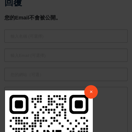
回覆
背後目的—
續推動「投
國家安全
資臺灣三大
您的Email不會被公開。
Vs. 經濟戰
方案」
略？
×
請加入LINE好友連結
×
中 華 超 傳 媒
Https://reurl.cc/adqW77