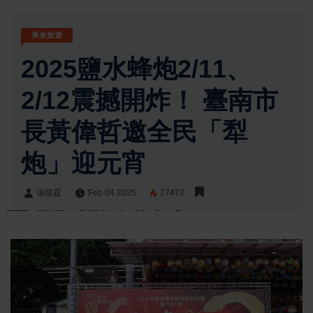
美食旅遊
2025鹽水蜂炮2/11、
2/12震撼開炸！ 臺南市
長黃偉哲邀全民「犁
炮」迎元宵
張噬霆
Feb 04 2025
27472
張噬霆
Share: