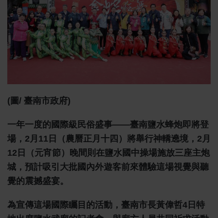
(圖/ 臺南市政府)
一年一度的國際級民俗盛事——臺南鹽水蜂炮即將登
場，2月11日（農曆正月十四）將舉行神轎遶境，2月
12日（元宵節）晚間則在鹽水國中操場施放三座主炮
城，預計吸引大批國內外遊客前來體驗這場視覺與聽
覺的震撼盛宴。
為宣傳這場國際矚目的活動，臺南市長黃偉哲4日特