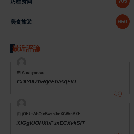
房產新聞
705
美食旅遊
650
最近評論
由 Anonymous
GDiYulZhRqeEhasqFlU
由 jOKUtWhOjxBwzsJmXtWhnVXK
XfGgIUOHXhFuxECXvkSlT