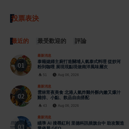
投票表決
最近的
最受歡迎的
評論
最新消息
泰籍媳婦主廚打造關埔人氣泰式料理 從炒河
粉到咖哩 展現現點現做南洋風味層次
51
Aug 06, 2026
最新消息
雲林宵夜美食 北港人氣炸雞外酥內嫩又爆汁
雞排、小點、飲品自由搭配
43
Aug 06, 2026
最新消息
瞄準 AI 搜尋紅利 里德科訊插旗台中 助攻製造
業佈局 GEO