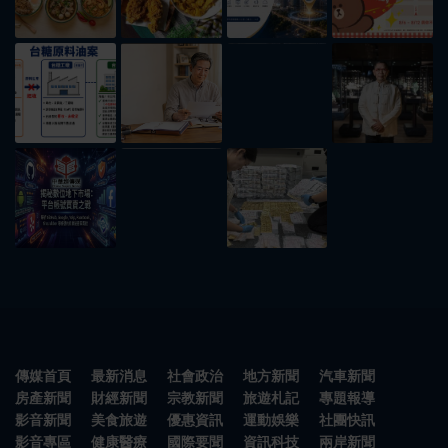
傳媒首頁
最新消息
社會政治
地方新聞
汽車新聞
房產新聞
財經新聞
宗教新聞
旅遊札記
專題報導
影音新聞
美食旅遊
優惠資訊
運動娛樂
社團快訊
影音專區
健康醫療
國際要聞
資訊科技
兩岸新聞