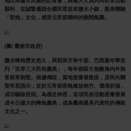
地出席鹽水武廟的記者會，與廟方人員共同祈求活動
順利，並誠摯邀請全國民眾前來鹽水小鎮，親身體驗
「犁炮」文化，感受元宵節獨特的熱鬧氛圍。
(圖/ 臺南市政府)
鹽水蜂炮歷史悠久，與西班牙奔牛節、巴西嘉年華並
列「世界三大民俗慶典」，每年都吸引無數海內外旅
客前來朝聖。根據傳說，當地曾爆發瘟疫，居民向關
聖帝君請示，並於元宵節夜晚燃放炮竹、遶境祈福，
成功驅除疫病。為感念神恩，這項民俗活動逐漸發展
成今日盛大的蜂炮慶典，成為臺南最具代表性的傳統
文化之一。