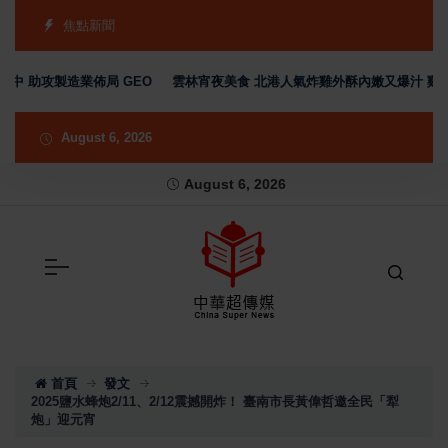
焦點新聞
助攻製造業佈局 GEO
雲林宵夜美食 北港人氣炸雞外酥內嫩又爆汁 雞排、小
August 6, 2026
August 6, 2026
首頁
發文
2025鹽水蜂炮2/11、2/12震撼開炸！ 臺南市長黃偉哲邀全民「犁
炮」迎元宵