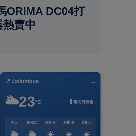
IMA DC04打
器熱賣中
📍 Columbus
...
23
🌥️
°C
🌡️ 晴朗偶有雲 ›
今天
星期二
星期三
星期四
星期五
🌥️
🌥️
☀️
☀️
☀️