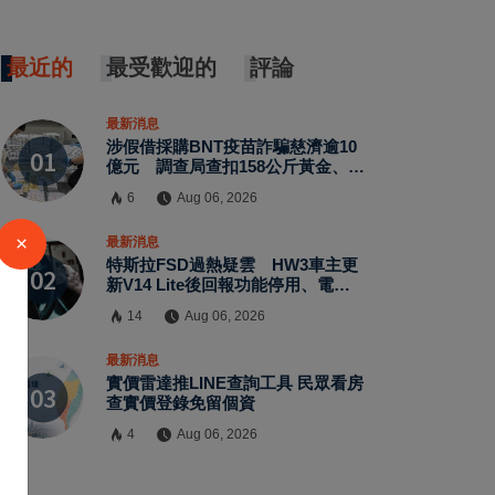
最近的
最受歡迎的
評論
最新消息
涉假借採購BNT疫苗詐騙慈濟逾10
億元 調查局查扣158公斤黃金、豪
宅豪車
6
Aug 06, 2026
×
最新消息
特斯拉FSD過熱疑雲 HW3車主更
新V14 Lite後回報功能停用、電腦
故障
14
Aug 06, 2026
最新消息
實價雷達推LINE查詢工具 民眾看房
查實價登錄免留個資
4
Aug 06, 2026