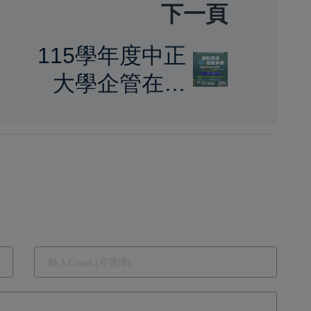
下一頁
115學年度中正
鍵
大學企管在職
守
MBA專班啟動
招生 AI專家黃
正魁主任領軍
強調跨域掌握
AI應用、培育
新世代管理人
才