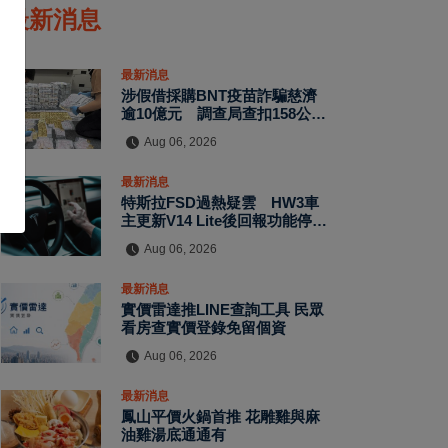
最新消息
最新消息
涉假借採購BNT疫苗詐騙慈濟
逾10億元 調查局查扣158公斤
黃金、豪宅豪車
Aug 06, 2026
最新消息
特斯拉FSD過熱疑雲 HW3車
主更新V14 Lite後回報功能停
用、電腦故障
Aug 06, 2026
最新消息
實價雷達推LINE查詢工具 民眾
看房查實價登錄免留個資
Aug 06, 2026
最新消息
鳳山平價火鍋首推 花雕雞與麻
油雞湯底通通有