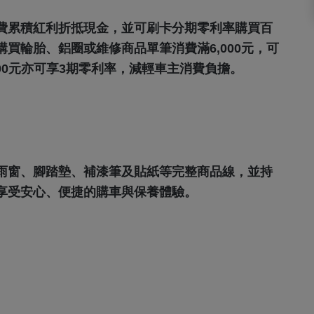
費累積紅利折抵現金，並可刷卡分期零利率購買百
買輪胎、鋁圈或維修商品單筆消費滿6,000元，可
00元亦可享3期零利率，減輕車主消費負擔。
雨窗、腳踏墊、補漆筆及貼紙等完整商品線，並持
享受安心、便捷的購車與保養體驗。