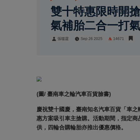
雙十特惠限時開搶！
氣補胎二合一打氣
張噬霆
Sep 26 2025
14671
張噬霆
Share:
(圖/ 臺南車之輪汽車百貨臉書)
慶祝雙十國慶，臺南知名汽車百貨「車之輪
惠方案吸引車主搶購。活動期間，指定商
供，四輪合購輪胎亦推出優惠價格。