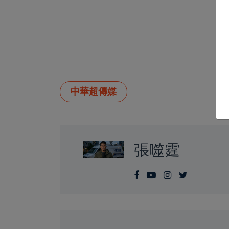
中華超傳媒
張噬霆