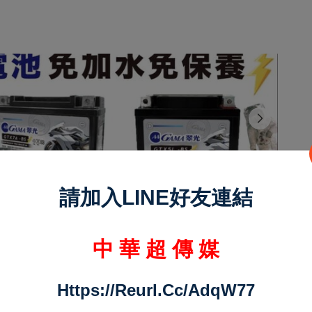
請加入LINE好友連結
中 華 超 傳 媒
Https://reurl.cc/adqW77