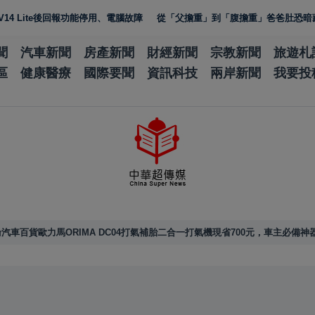
te後回報功能停用、電腦故障
從「父擔重」到「腹擔重」爸爸肚恐暗藏中年男
聞
汽車新聞
房產新聞
財經新聞
宗教新聞
旅遊札
區
健康醫療
國際要聞
資訊科技
兩岸新聞
我要投
車百貨歐力馬ORIMA DC04打氣補胎二合一打氣機現省700元，車主必備神