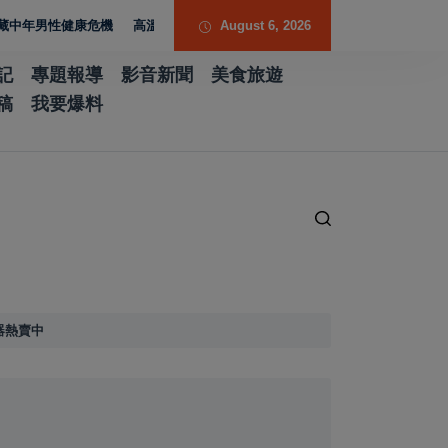
性健康危機
高溫引發胸悶、心悸？中醫師解析夏季養心指南與日常照護
August 6, 2026
記
專題報導
影音新聞
美食旅遊
稿
我要爆料
器熱賣中