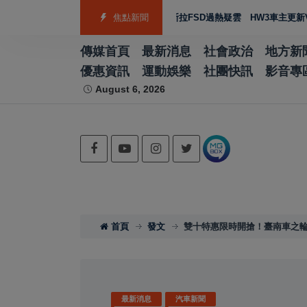
查扣158公斤黃金、豪宅豪車
焦點新聞
特斯拉FSD過熱疑雲 HW3車主更新V14 Li
傳媒首頁
最新消息
社會政治
地方新
優惠資訊
運動娛樂
社團快訊
影音專
August 6, 2026
首頁
發文
雙十特惠限時開搶！臺南車之輪汽
最新消息
汽車新聞