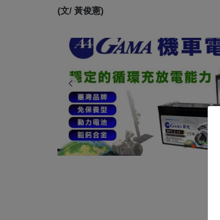
(文/ 黃俊憲)