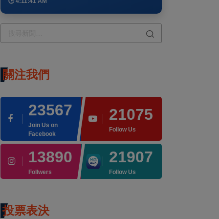
🕒 4:11:41 AM
關注我們
23567
21075
Join Us on
Follow Us
Facebook
13890
21907
Follwers
Follow Us
投票表決