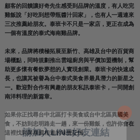
顧客的回饋讓好奇先生感受到品牌的溫度，有人吃完
雞飯說「好吃到想帶瓶醬汁回家」，也有人一週連來
三次推薦給朋友。泰班卡不只是一家店，更正在成為
一個有溫度的泰式海南雞品牌。
未來，品牌將積極拓展至新竹、高雄及台中的百貨商
場櫃點，同時規劃推出雲端廚房與平價加盟機制，幫
助更多懷有餐飲夢想的人實現創業。泰班卡的快速成
長，也讓其被譽為台中泰式美食界最具潛力的新星之
一。歡迎對合作有興趣的朋友私訊泰班卡，一同開創
南洋料理的新篇章。
如果你正找尋台中北區打卡美食或台中北區異國美
食，不妨到忠明路走一趟，來一份雞飯，也許你會在
這裡找到與泰國相連的味覺記憶。