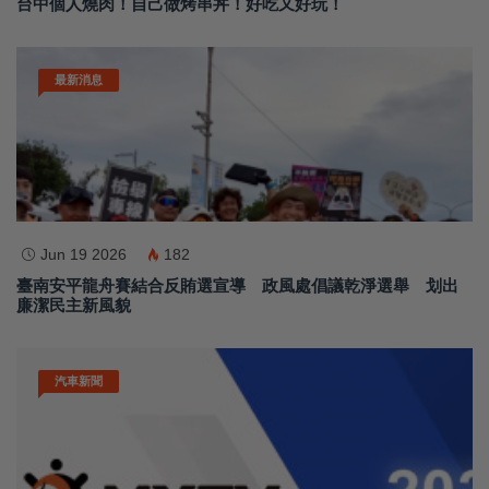
台中個人燒肉！自己做烤串丼！好吃又好玩！
最新消息
Jun 19 2026
182
臺南安平龍舟賽結合反賄選宣導 政風處倡議乾淨選舉 划出
廉潔民主新風貌
汽車新聞