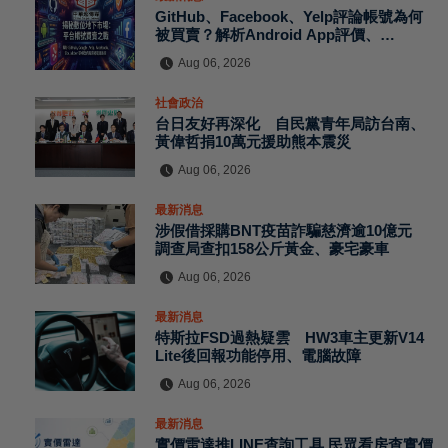
GitHub、Facebook、Yelp評論帳號為何
被買賣？解析Android App評價、
MagicBox帳號交易、假評論黑灰產與AI
Aug 06, 2026
防刷機制背後的數位信任危機
社會政治
台日友好再深化 自民黨青年局訪台南、
黃偉哲捐10萬元援助熊本震災
Aug 06, 2026
最新消息
涉假借採購BNT疫苗詐騙慈濟逾10億元
調查局查扣158公斤黃金、豪宅豪車
Aug 06, 2026
最新消息
特斯拉FSD過熱疑雲 HW3車主更新V14
Lite後回報功能停用、電腦故障
Aug 06, 2026
最新消息
實價雷達推LINE查詢工具 民眾看房查實價