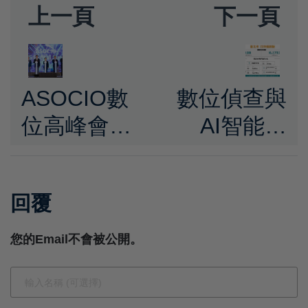
上一頁
下一頁
ASOCIO數
數位偵查與
位高峰會開
AI智能並
幕 蕭美琴副
進！臺北市
總統：推動
警強化科技
回覆
AI新十大建
打詐 查獲
設 展現以人
112詐團展
您的Email不會被公開。
為本數位轉
現驚人查緝
型理念
成效