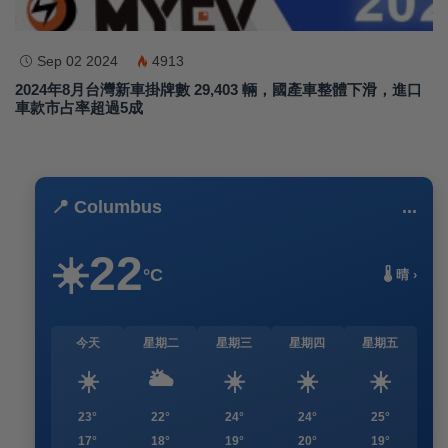
Sep 02 2024
4913
2024年8月台灣新車掛牌數 29,403 輛，國產車整體下滑，進口
車款市占率超過5成
📍 Columbus
...
22
☀️
°C
🌡️ 晴 ›
今天
星期二
星期三
星期四
星期五
☀️
🌥️
☀️
☀️
☀️
23°
22°
24°
24°
25°
17°
18°
19°
20°
19°