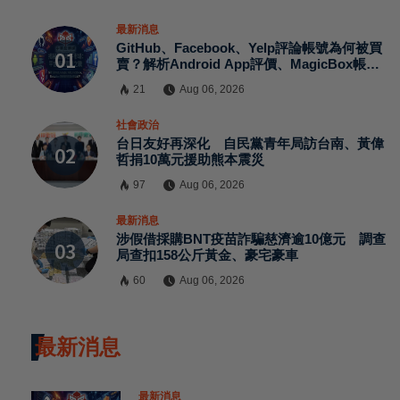
最新消息
GitHub、Facebook、Yelp評論帳號為何被買
賣？解析Android App評價、MagicBox帳號
交易、假評論黑灰產與AI防刷機制背後的數位
21
Aug 06, 2026
信任危機
社會政治
台日友好再深化 自民黨青年局訪台南、黃偉
哲捐10萬元援助熊本震災
97
Aug 06, 2026
最新消息
涉假借採購BNT疫苗詐騙慈濟逾10億元 調查
局查扣158公斤黃金、豪宅豪車
60
Aug 06, 2026
最新消息
最新消息