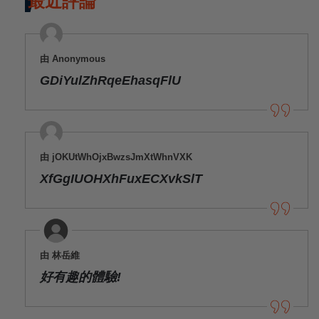
最近評論
由 Anonymous
GDiYulZhRqeEhasqFlU
由 jOKUtWhOjxBwzsJmXtWhnVXK
XfGgIUOHXhFuxECXvkSlT
由 林岳維
好有趣的體驗!