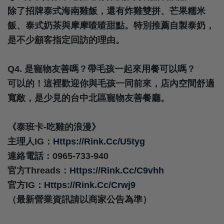
除了招牌泰式海南雞飯，還有炸雞雙拼、芒果糯米
飯、泰式奶茶與摩摩喳喳甜點。特別推薦自製泰奶，
是不少顧客指定回訪的理由。
Q4. 是寵物友善嗎？帶毛孩一起來用餐可以嗎？
可以的！這裡歡迎你與毛孩一同前來，店內空間舒適
寬敞，是少見的台中北區寵物友善餐廳。
《泰班卡-吃雞的浪漫》
主理人IG：
Https://rink.cc/u5tyg
連絡電話：0965-733-940
官方Threads：
Https://rink.cc/c9vhh
官方IG：
Https://rink.cc/crwj9
（最新營業資訊請以商家公告為準）