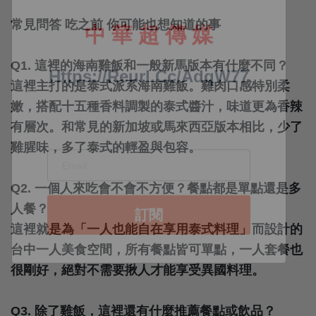
常見問答 吃之前 你可能也想知道的事
Q1. 這裡的海南雞飯和一般新馬版本有什麼不同？
這裡主打的是泰式派系海南雞飯。雞肉口感特別柔
嫩，搭配十五種香料調製的泰式醬汁，味道更為香辣
有層次。和常見的新加坡或馬來西亞版本相比，少了
雞腥味，多了泰式的輕盈與包容。
Q2. 一個人來吃會不會不方便？餐點都是單點還是多
人餐？
這裡就是為「一人也能自在享用泰式料理」而設計的
台中一人美食空間，所有餐點皆可單點，一人套餐也
很剛好，絕對不需要揪人才能享受異國料理。
Q3. 除了雞飯，這裡還有什麼推薦餐點或飲品？