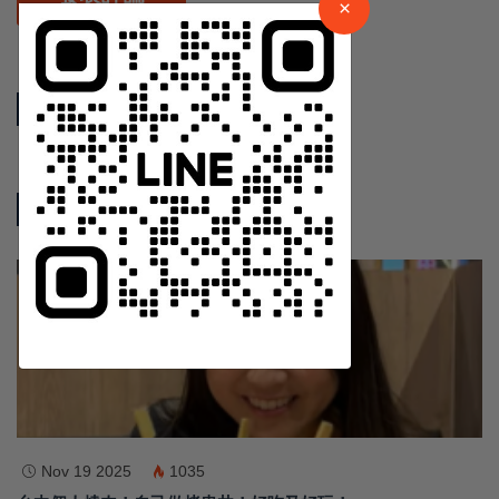
請加入LINE好友連結
×
中 華 超 傳 媒
相關新聞
Https://reurl.cc/adqW77
熱門新聞
影音新聞
訂閱
Nov 19 2025
1035